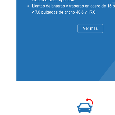
Llantas delanteras y traseras en acero de 16 
y 7,0 pulgadas de ancho 40,6 y 17,8
Faros con lente de superficie compleja, bombil
larga con bombilla halógena
Ver mas
Pintura solida
Interior
Dos plazas ( 2+0 )
Asientos de tela (material principal) y de tela 
Asiento delantero del conductor individual y aj
asiento delantero del acompañante individual
Volante en material plástico
Cierre centralizado con mando a distancia
Confort
Limitador de velocidad
Elevalunas eléctricos delanteros con uno de e
Dirección asistida
Sistema de ventilación
Regulación de los faros