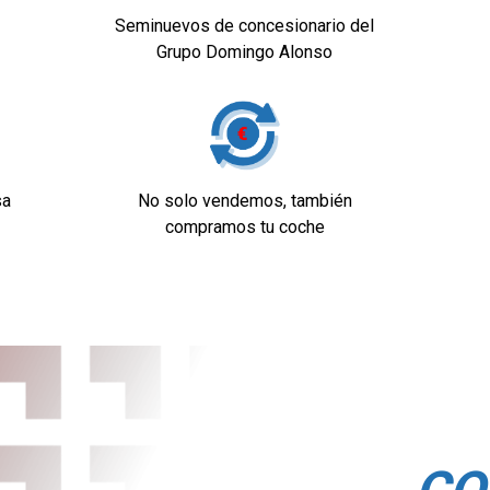
Seminuevos de concesionario del
Grupo Domingo Alonso
ar y mediante muelle
sión trasera de
sa
No solo vendemos, también
e helicoidal con
compramos tu coche
nductor y
año normal