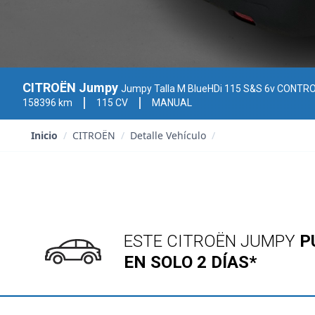
CITROËN Jumpy
Jumpy Talla M BlueHDi 115 S&S 6v CONTR
158396 km
115 CV
MANUAL
Inicio
/
CITROËN
/
Detalle Vehículo
/
ESTE CITROËN JUMPY
P
EN SOLO 2 DÍAS*