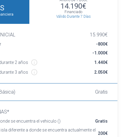
Ahorro De
1.800€
14.190€
S
Financiado
nanciera
Válido Durante 7 Días
NICIAL
15.990€
r
-800€
-1.000€
urante 2 años
1.440€
urante 3 años
2.050€
Básica)
Gratis
NAS*
onde se encuentra el vehiculo
()
Gratis
 isla diferente a donde se encuentra actualmente el
200€