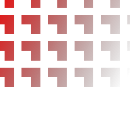
Equipamiento orientativo basado en el modelo
dirigirse a concesionario.