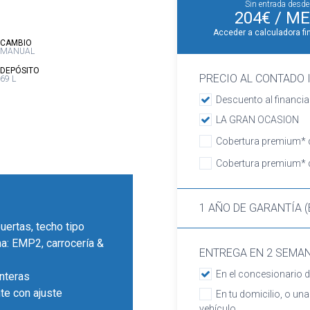
Sin entrada desde
204€
/ ME
Acceder a calculadora fi
:
CAMBIO
MANUAL
:
DEPÓSITO
PRECIO AL CONTADO I
69 L
Descuento al financia
LA GRAN OCASION
Cobertura premium* d
Cobertura premium* d
1 AÑO DE GARANTÍA (
puertas, techo tipo
rma: EMP2, carrocería &
ENTREGA EN 2 SEMA
En el concesionario d
nteras
te con ajuste
En tu domicilio, o una
vehículo