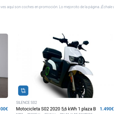
ves aquí son coches en promoción. Lo mejorcito de la página. ¡Échale u
SILENCE S02
H
€
Motocicleta S02 2020 5,6 kWh 1 plaza Blanca
1.490€