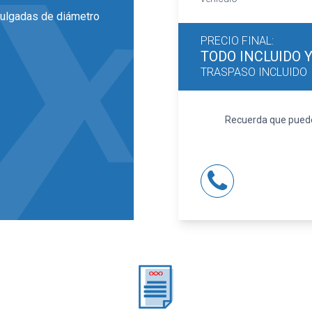
pulgadas de diámetro
PRECIO FINAL:
la halógena y luz
TODO INCLUIDO
TRASPASO INCLUIDO
Recuerda que puedes
(material secundario)
uste manual en altura,
llos de un solo toque