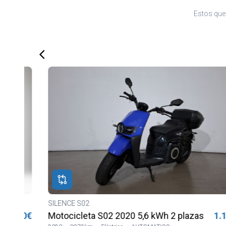
Estos que 
SILENCE S02
a
000€
Motocicleta S02 2020 5,6 kWh 2 plazas Lilia LVS
1.100