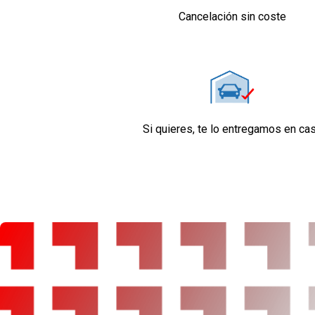
Control de crucero
Cancelación sin coste
Ordenador de viaje
Seguridad
Cuatro frenos de disco siendo dos ventilados
ABS
Control electrónico de tracción
Suspensión delantera tipo McPherson o simil
helicoidal con ruedas independientes, suspen
Si quieres, te lo entregamos en ca
brazos tirados longitudinales y mediante muell
ruedas independientes
Airbag frontal del conductor y acompañante
Reposacabezas en asientos delanteros
Cinturón de seguridad delantero en asiento co
acompañante con pretensores
Limpiaparabrisas delantero
Rueda de repuesto con llanta en acero de tam
Control de estabilidad
Sistema de servofreno de emergencia