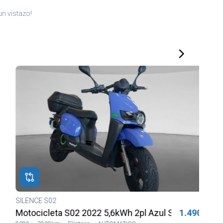
n vistazo!
SILENCE S02
HON
Motocicleta S02 2022 5,6kWh 2pl Azul Sharing
1.490€
MSX