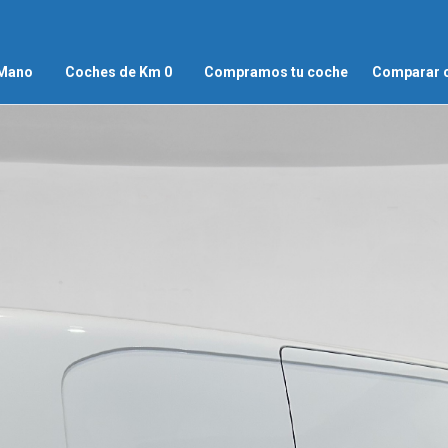
 Mano
Coches de Km 0
Compramos tu coche
Comparar 