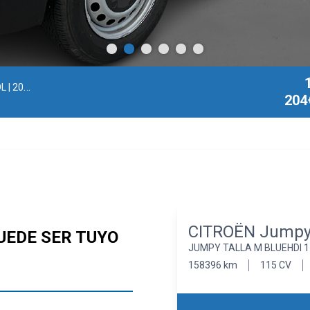
OL
| 2019
204
CITROËN Jump
UEDE SER TUYO
JUMPY TALLA M BLUEHDI 1
158396 km
115 CV