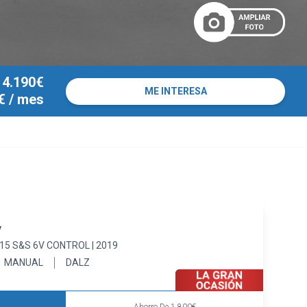
14.190€
ME INTERESA
€
/ mes
y
15 S&S 6V CONTROL | 2019
MANUAL
DALZ