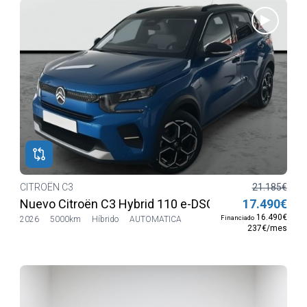
CITROËN C3
21.185€
Nuevo Citroën C3 Hybrid 110 e-DSC6 MAX
17.490€
16.490€
Financiado
2026
5000km
Híbrido
AUTOMATICA
237€/mes