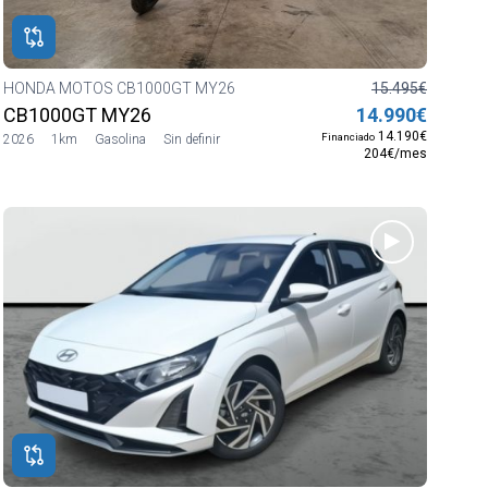
HONDA MOTOS CB1000GT MY26
15.495€
CB1000GT MY26
14.990€
14.190€
Financiado
2026
1km
Gasolina
Sin definir
204€/mes