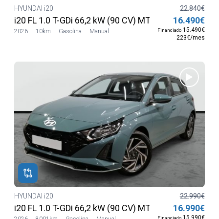
HYUNDAI i20
22.840€
V MT6 2WD Blackline
i20 FL 1.0 T-GDi 66,2 kW (90 CV) MT6 2WD Smart MY
16.490€
15.490€
Financiado
2026
10km
Gasolina
Manual
223€/mes
HYUNDAI i20
22.990€
i20 FL 1.0 T-GDi 66,2 kW (90 CV) MT6 2WD Smart MY
16.990€
15.990€
Financiado
2026
8001km
Gasolina
Manual