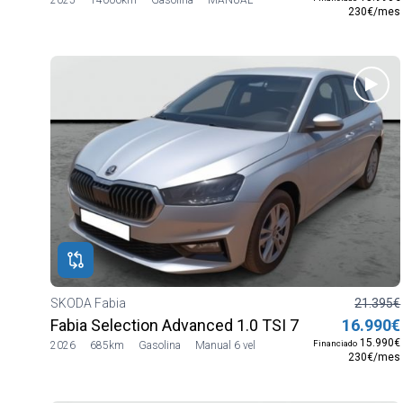
230€/mes
SKODA Fabia
21.395€
Fabia Selection Advanced 1.0 TSI 70 kW (95 CV) M
16.990€
15.990€
Financiado
2026
685km
Gasolina
Manual 6 vel
230€/mes