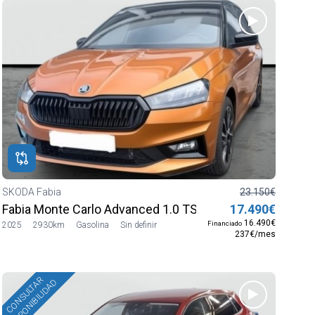
SKODA Fabia
23.150€
Fabia Monte Carlo Advanced 1.0 TSI 85 kW (116 CV)
17.490€
16.490€
Financiado
2025
2930km
Gasolina
Sin definir
237€/mes
CONSULTAR
DISPONIBILIDAD