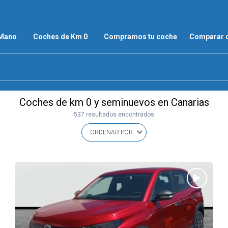
 Mano
Coches de Km 0
Compramos tu coche
Comparar 
Coches de km 0 y seminuevos en Canarias
537 resultados encontrados