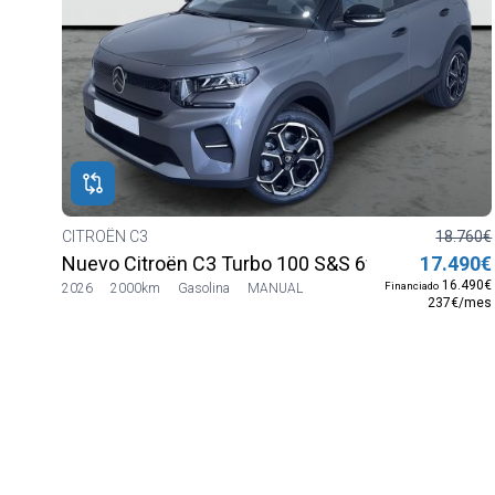
CITROËN C3
18.760€
Nuevo Citroën C3 Turbo 100 S&S 6v MAX
17.490€
16.490€
Financiado
2026
2000km
Gasolina
MANUAL
237€/mes