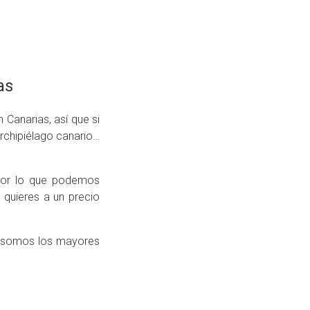
as
Canarias, así que si
chipiélago canario…
 por lo que podemos
 quieres a un precio
én somos los mayores