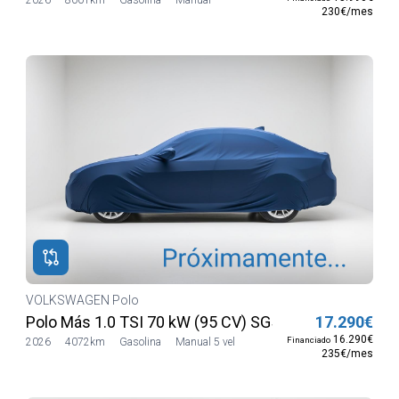
230€/mes
VOLKSWAGEN Polo
anual 5 vel.
Polo Más 1.0 TSI 70 kW (95 CV) SG5
17.290€
16.290€
Financiado
2026
4072km
Gasolina
Manual 5 vel
235€/mes