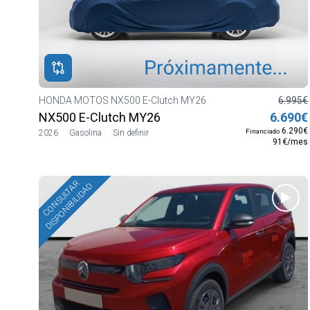
ROS
ADOS
M
HONDA MOTOS NX500 E-Clutch MY26
6.995€
NX500 E-Clutch MY26
6.690€
6.290€
Financiado
2026
Gasolina
Sin definir
91€/mes
CONSULTAR
DISPONIBILIDAD