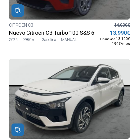
CITROËN C3
14.030€
Nuevo Citroën C3 Turbo 100 S&S 6v YOU
13.990€
13.190€
Financiado
2025
9980km
Gasolina
MANUAL
190€/mes