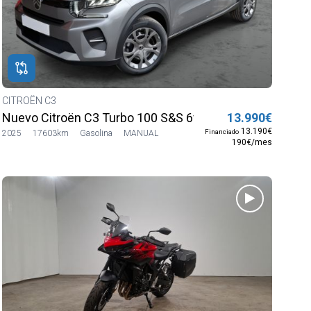
CITROËN C3
Nuevo Citroën C3 Turbo 100 S&S 6v YOU
13.990€
13.190€
Financiado
2025
17603km
Gasolina
MANUAL
190€/mes