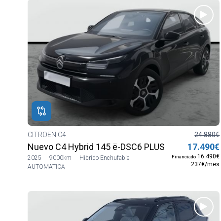
CITROËN C4
24.880€
Nuevo C4 Hybrid 145 ë-DSC6 PLUS
17.490€
16.490€
Financiado
2025
9000km
Híbrido Enchufable
237€/mes
AUTOMATICA