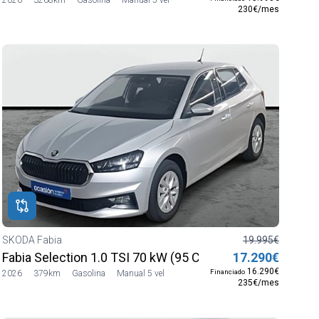
230€/mes
SKODA Fabia
19.995€
Fabia Selection 1.0 TSI 70 kW (95 CV) Manual 5 vel.
17.290€
16.290€
Financiado
2026
379km
Gasolina
Manual 5 vel
235€/mes