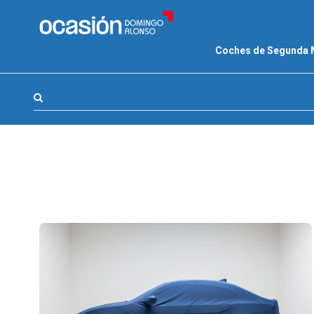
FILTROS
Coches de Segunda
LA GRAN OCASION
Eco Days⚡
Marca, combustible, cambio
APPROVED
Ocasión
KM 0
Marca
(0)
Modelo
(0)
Combustible y cambio
(0)
Precio y cuota
(0)
Carrocería, año y Kms.
(0)