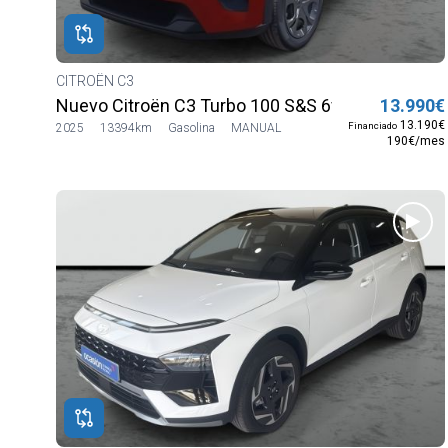
CITROËN C3
Nuevo Citroën C3 Turbo 100 S&S 6v YOU
13.990€
13.190€
Financiado
2025
13394km
Gasolina
MANUAL
190€/mes