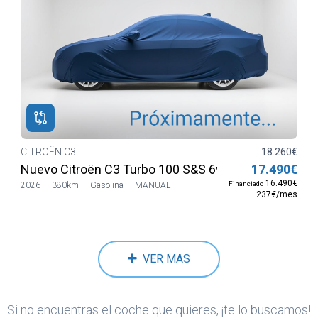
CITROËN C3
18.260€
Nuevo Citroën C3 Turbo 100 S&S 6v MAX
17.490€
16.490€
Financiado
2026
380km
Gasolina
MANUAL
237€/mes
VER MAS
Si no encuentras el coche que quieres, ¡te lo buscamos!