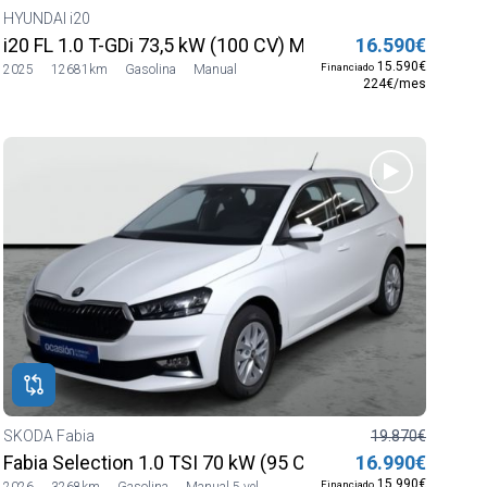
HYUNDAI i20
26
i20 FL 1.0 T-GDi 73,5 kW (100 CV) MT6 2WD Smart MY25
16.590€
15.590€
Financiado
2025
12681km
Gasolina
Manual
224€/mes
SKODA Fabia
19.870€
26
Fabia Selection 1.0 TSI 70 kW (95 CV) Manual 5 vel.
16.990€
15.990€
Financiado
2026
3268km
Gasolina
Manual 5 vel