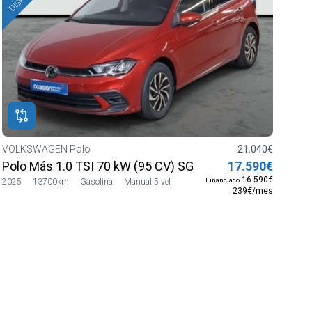
VOLKSWAGEN Polo
21.040€
Polo Más 1.0 TSI 70 kW (95 CV) SG5
17.590€
16.590€
Financiado
2025
13700km
Gasolina
Manual 5 vel
239€/mes