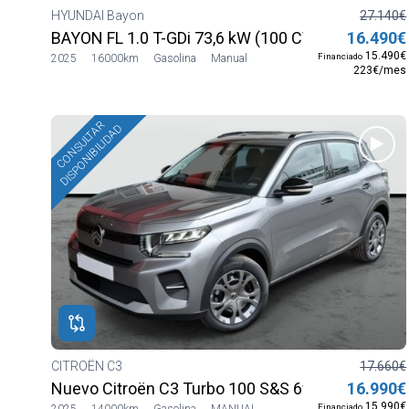
HYUNDAI Bayon
27.140€
BAYON FL 1.0 T-GDi 73,6 kW (100 CV) Híbrido 48
16.490€
15.490€
Financiado
2025
16000km
Gasolina
Manual
223€/mes
CONSULTAR
DISPONIBILIDAD
CITROËN C3
17.660€
Nuevo Citroën C3 Turbo 100 S&S 6v MAX
16.990€
15.990€
Financiado
2025
14000km
Gasolina
MANUAL