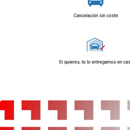
Elevalunas eléctricos delanteros
Dirección asistida
Cancelación sin coste
Sistema de ventilación
Aire acondicionado
Regulación de los faros con sensor de oscuri
Control de crucero
Sistema de distancia de aparcamiento trasero
Seguridad
Airbag lateral de cortina delantero y trasero
Si quieres, te lo entregamos en ca
Airbag frontal del conductor y acompañante
Airbags laterales delanteros
Reposacabezas en asientos delanteros, tres
asientos traseros
Limpiaparabrisas delantero
Indicador de baja presión de los neumáticos
Equipamiento orientativo basado en el modelo
dirigirse a concesionario.