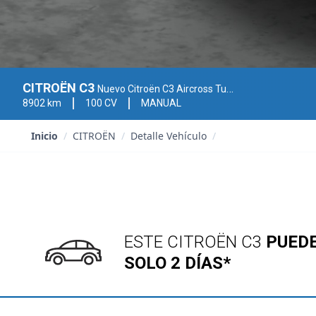
CITROËN C3
Nuevo Citroën C3 Aircross Turbo 100 S&S 6v PLUS
8902 km
100 CV
MANUAL
Inicio
/
CITROËN
/
Detalle Vehículo
/
ESTE CITROËN C3
PUEDE
SOLO 2 DÍAS*