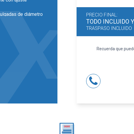
pulgadas de diámetro
PRECIO FINAL:
TODO INCLUIDO
TRASPASO INCLUIDO
la LED y luz larga con
Recuerda que puedes
uste manual en altura,
o partido de
imétrico