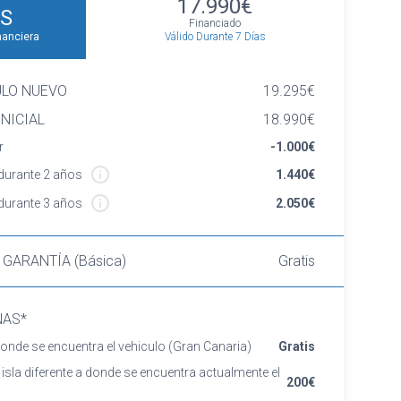
17.990€
S
Financiado
Válido Durante 7 Días
nanciera
ULO NUEVO
19.295€
NICIAL
18.990€
r
-1.000€
urante 2 años
1.440€
urante 3 años
2.050€
 GARANTÍA (Básica)
Gratis
NAS*
onde se encuentra el vehiculo
(Gran Canaria)
Gratis
 isla diferente a donde se encuentra actualmente el
200€