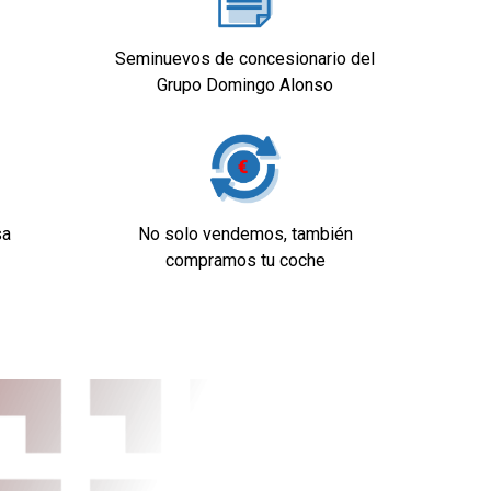
Seminuevos de concesionario del
Grupo Domingo Alonso
dad
s con sensor
sa
No solo vendemos, también
compramos tu coche
 reposacabezas en
. Para detalle,