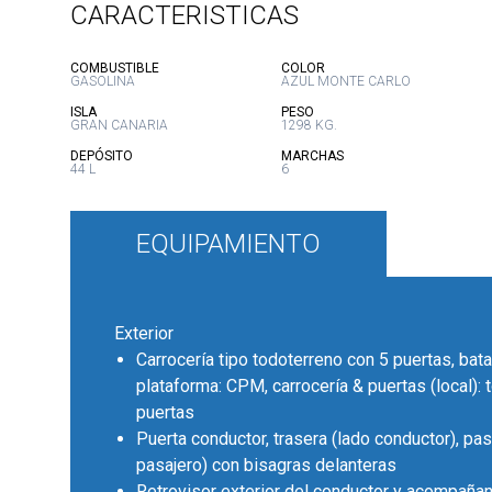
CARACTERISTICAS
:
:
COMBUSTIBLE
COLOR
GASOLINA
AZUL MONTE CARLO
:
:
ISLA
PESO
GRAN CANARIA
1298 KG.
:
:
DEPÓSITO
MARCHAS
44 L
6
EQUIPAMIENTO
Exterior
Carrocería tipo todoterreno con 5 puertas, bata
plataforma: CPM, carrocería & puertas (local):
puertas
Puerta conductor, trasera (lado conductor), pas
pasajero) con bisagras delanteras
Retrovisor exterior del conductor y acompañan