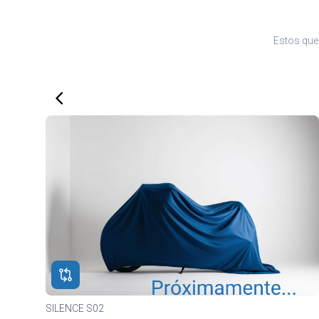
Estos que 
SILENCE S02