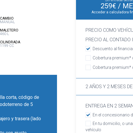
Sin entrada desde
259€
/ ME
Acceder a calculadora fi
:
CAMBIO
MANUAL
PRECIO COMO VEHÍC
:
MALETERO
460 L
PRECIO AL CONTADO I
:
CILINDRADA
1199 CC
Descuento al financia
Cobertura premium* d
Cobertura premium* d
2 AÑOS Y 2 MESES DE
lla corta, código de
 todoterreno de 5
ENTREGA EN 2 SEMA
En el concesionario d
ajero y trasera (lado
En tu domicilio, o una
vehículo
te con ajuste