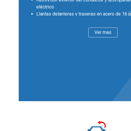
eléctrico
Llantas delanteras y traseras en acero de 16 
y 6,0 pulgadas de ancho 40,6, 15,2 y ZIAG
Faros con lente de superficie compleja, bombil
Ver mas
bombilla LED
Pintura solida
Interior
Cinco plazas ( 2+3 )
Asientos de tela (material principal)
Asiento delantero del conductor individual y aj
asiento delantero del acompañante individual
Asientos traseros de tres plazas de tipo banc
orientación delantera con respaldo abatible as
Volante en material plástico
Cierre centralizado con mando a distancia
Retrovisor interior/cámara
Confort
Limitador de velocidad