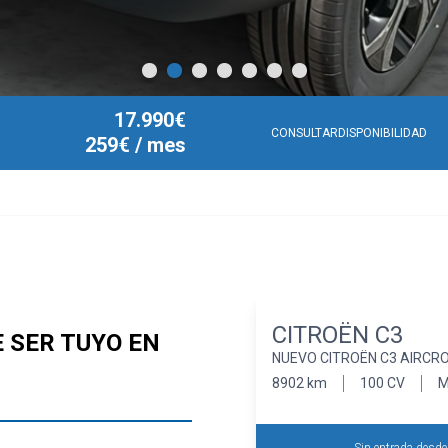
17.990€
| 2025
CONSULTARDISPONIBILIDAD
259€
/ mes
CITROËN C3
 SER TUYO EN
NUEVO CITROËN C3 AIRCRO
8902 km
100 CV
M