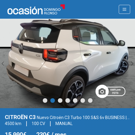
CITROËN C3
Nuevo Citroën C3 Turbo 100 S&S 6v BUSINESS
| 2026
4500 km
100 CV
MANUAL
15.990€
230€
/ mes