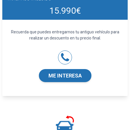
Airbags laterales delanteros
15.990€
Reposacabezas en asientos delanteros, tres
reposacabezas en asientos traseros
Limpiaparabrisas delantero
Recuerda que puedes entregarnos tu antiguo vehículo para
Indicador de baja presión de los neumáticos
realizar un descuento en tu precio final.
Equipamiento orientativo basado en el
modelo. Para detalle, dirigirse a
concesionario.
ME INTERESA