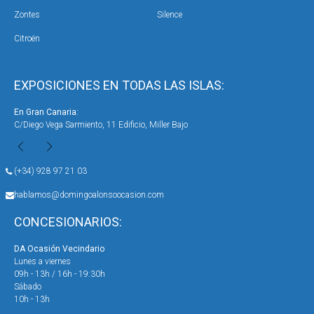
Zontes
Silence
Citroën
EXPOSICIONES EN TODAS LAS ISLAS:
En Gran Canaria:
En 
C/Diego Vega Sarmiento, 11 Edificio, Miller Bajo
Ave
(+34) 928 97 21 03
hablamos@domingoalonsoocasion.com
CONCESIONARIOS:
DA Ocasión Vecindario
DA 
Lunes a viernes
Lun
09h - 13h / 16h - 19:30h
09h
Sábado
Sáb
10h - 13h
10h