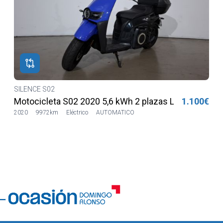
SILENCE S02
€
Motocicleta S02 2020 5,6 kWh 2 plazas Lilia LVSH
1.100€
2020
9972km
Eléctrico
AUTOMATICO