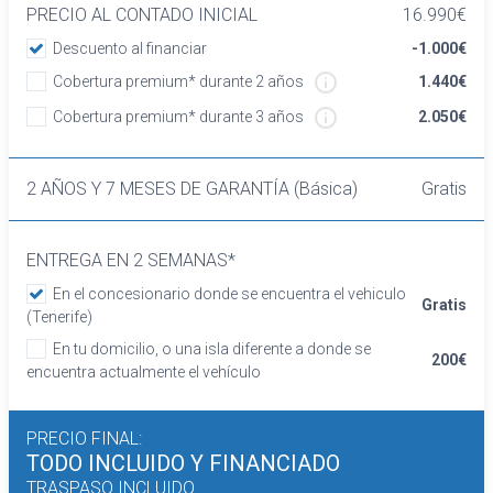
Volante en material plástico
PRECIO AL CONTADO INICIAL
16.990€
Cierre centralizado con apertura por
Descuento al financiar
-1.000€
tarjeta/llave inteligente
Cobertura premium* durante 2 años
1.440€
Retrovisor interior/cámara
Confort
Cobertura premium* durante 3 años
2.050€
Limitador de velocidad
Elevalunas eléctricos delanteros
2 AÑOS Y 7 MESES DE GARANTÍA (Básica)
Gratis
Dirección asistida
Sistema de ventilación
Aire acondicionado
ENTREGA EN 2 SEMANAS*
Regulación de los faros con sensor de
En el concesionario donde se encuentra el vehiculo
oscuridad
Gratis
(Tenerife)
Control de crucero
En tu domicilio, o una isla diferente a donde se
Sistema de distancia de aparcamiento
200€
encuentra actualmente el vehículo
traseros con sensor
Tarjeta / llave inteligente
Seguridad
PRECIO FINAL:
Airbag lateral de cortina delantero
TODO INCLUIDO
Y FINANCIADO
Airbag frontal del conductor y acompañante
TRASPASO INCLUIDO