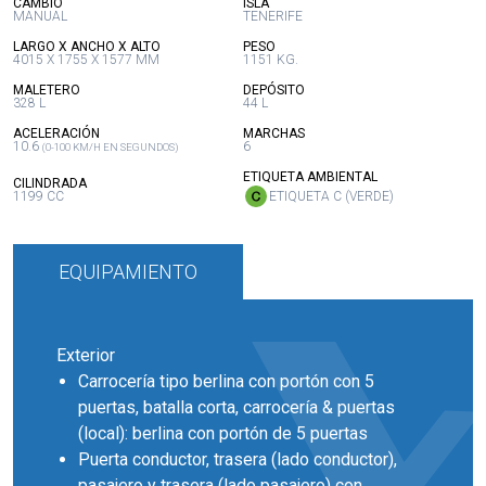
:
:
CAMBIO
ISLA
MANUAL
TENERIFE
:
:
LARGO X ANCHO X ALTO
PESO
4015 X 1755 X 1577 MM
1151 KG.
:
:
MALETERO
DEPÓSITO
328 L
44 L
:
:
ACELERACIÓN
MARCHAS
10.6
6
(0-100 KM/H EN SEGUNDOS)
:
ETIQUETA AMBIENTAL
:
CILINDRADA
1199 CC
ETIQUETA C (VERDE)
EQUIPAMIENTO
Exterior
Carrocería tipo berlina con portón con 5
puertas, batalla corta, carrocería & puertas
(local): berlina con portón de 5 puertas
Puerta conductor, trasera (lado conductor),
pasajero y trasera (lado pasajero) con