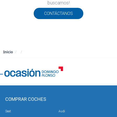
buscamos!
ROS
ADOS
CONTÁCTANOS
LIA
Inicio
/
/
COMPRAR COCHES
Seat
Audi