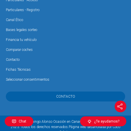
Particulares - Acceso
Particulares - Registro
Canal Ético
Bases legales sorteo
Financia tu vehículo
Comparar coches
Contacto
Fichas Técnicas
Seleccionar consentimientos
CONTACTO
Chat
¿Te ayudamos?
Copyright © Domingo Alonso Ocasión en Canarias - Domingo Alonso Group,
2023. Todos los derechos reservados.
Página web desarrollada por Coco