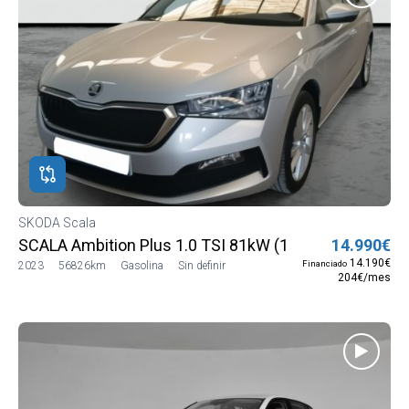
SKODA Scala
SCALA Ambition Plus 1.0 TSI 81kW (110 CV) (NW13J5
14.990€
14.190€
Financiado
2023
56826km
Gasolina
Sin definir
204€/mes