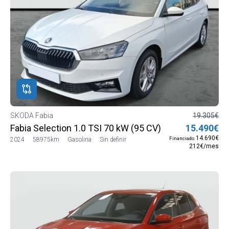
SKODA Fabia
19.305€
Fabia Selection 1.0 TSI 70 kW (95 CV) Manual 5 vel. (
15.490€
14.690€
Financiado
2024
58975km
Gasolina
Sin definir
212€/mes