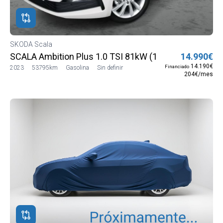
SKODA Scala
SCALA Ambition Plus 1.0 TSI 81kW (110 CV) (NW13J5
14.990€
14.190€
Financiado
2023
53795km
Gasolina
Sin definir
204€/mes