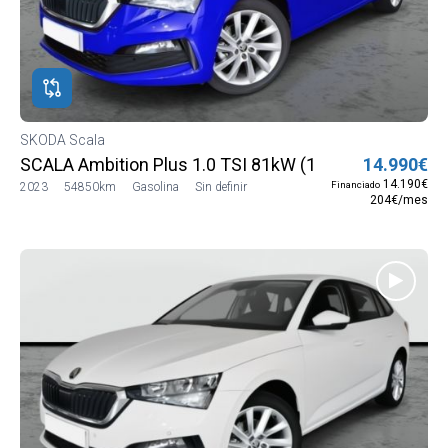
SKODA Scala
SCALA Ambition Plus 1.0 TSI 81kW (110 CV) (NW13J5
14.990€
14.190€
Financiado
2023
54850km
Gasolina
Sin definir
204€/mes