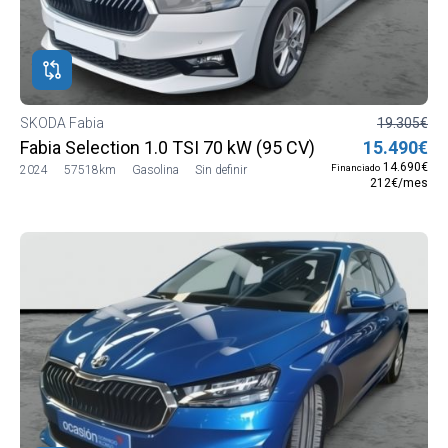
SKODA Fabia
19.305€
Fabia Selection 1.0 TSI 70 kW (95 CV) Manual 5 vel. (
15.490€
14.690€
Financiado
2024
57518km
Gasolina
Sin definir
212€/mes