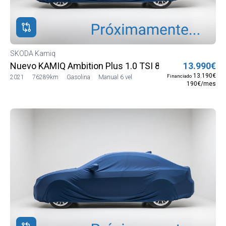
ROS
ADOS
ión
SKODA Kamiq
DA
Nuevo KAMIQ Ambition Plus 1.0 TSI 81kW (110CV) (
13.990€
13.190€
Financiado
2021
76289km
Gasolina
Manual 6 vel
190€/mes