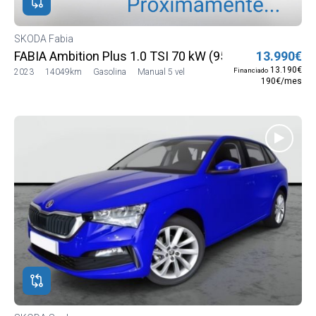
SKODA Fabia
FABIA Ambition Plus 1.0 TSI 70 kW (95 CV) (PJ33M424
13.990€
13.190€
Financiado
2023
14049km
Gasolina
Manual 5 vel
190€/mes