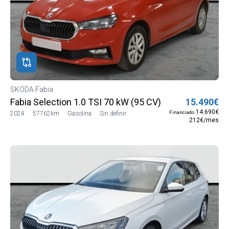
SKODA Fabia
Fabia Selection 1.0 TSI 70 kW (95 CV) Manual 5 vel. (
15.490€
14.690€
Financiado
2024
57762km
Gasolina
Sin definir
212€/mes