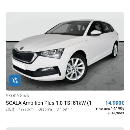
SKODA Scala
SCALA Ambition Plus 1.0 TSI 81kW (110 CV) (NW13J5
14.990€
14.190€
Financiado
2023
49923km
Gasolina
Sin definir
204€/mes