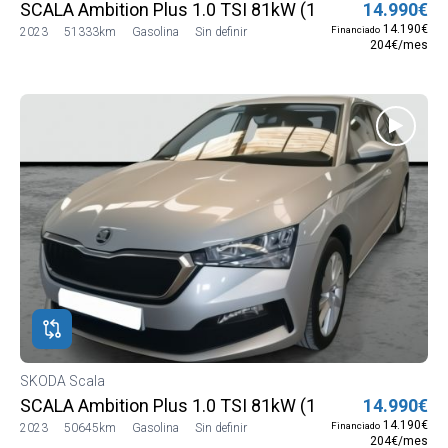
SCALA Ambition Plus 1.0 TSI 81kW (110 CV) (NW13J5
14.990€
14.190€
Financiado
2023
51333km
Gasolina
Sin definir
204€/mes
SKODA Scala
SCALA Ambition Plus 1.0 TSI 81kW (110 CV) (NW13J5
14.990€
14.190€
Financiado
2023
50645km
Gasolina
Sin definir
204€/mes