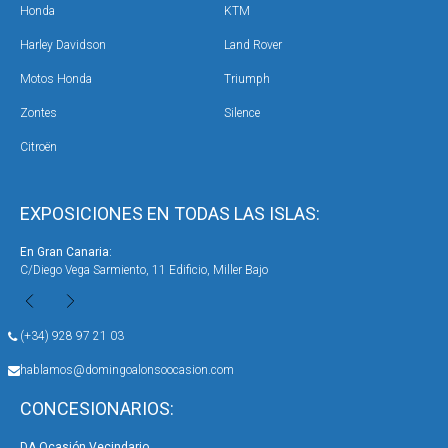
Honda
KTM
Harley Davidson
Land Rover
Motos Honda
Triumph
Zontes
Silence
Citroën
EXPOSICIONES EN TODAS LAS ISLAS:
En Gran Canaria:
En 
C/Diego Vega Sarmiento, 11 Edificio, Miller Bajo
Ave
(+34) 928 97 21 03
hablamos@domingoalonsoocasion.com
CONCESIONARIOS:
DA Ocasión Vecindario
DA 