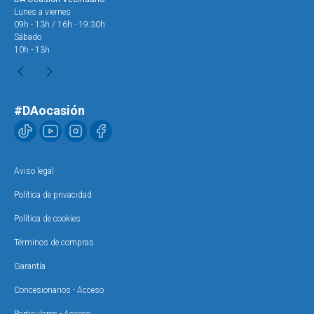
Lunes a viernes
Lun
09h - 13h / 16h - 19:30h
09h
Sábado
Sáb
10h - 13h
10h
#DAocasión
Aviso legal
Política de privacidad
Política de cookies
Términos de compras
Garantía
Concesionarios - Acceso