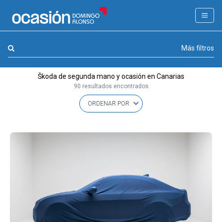
FILTROS
LA GRAN OCASION
Marca, combustible, cambio
Más filtros
Eco Days⚡
Škoda de segunda mano y ocasión en Canarias
APPROVED
90 resultados encontrados
Ocasión
KM 0
Marca
(1)
Modelo
(0)
Combustible y cambio
(0)
Precio y cuota
(0)
Carrocería, año y Kms.
(0)