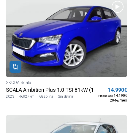
SKODA Scala
SCALA Ambition Plus 1.0 TSI 81kW (110 CV) (NW13J5
14.990€
14.190€
Financiado
2023
46927km
Gasolina
Sin definir
204€/mes