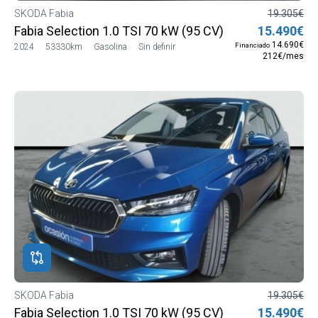
SKODA Fabia
19.305€
Fabia Selection 1.0 TSI 70 kW (95 CV) Manual 5 vel. (
15.490€
14.690€
Financiado
2024
53330km
Gasolina
Sin definir
212€/mes
SKODA Fabia
19.305€
Fabia Selection 1.0 TSI 70 kW (95 CV) Manual 5 vel. (
15.490€