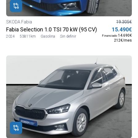
SKODA Fabia
19.305€
Fabia Selection 1.0 TSI 70 kW (95 CV) Manual 5 vel. (
15.490€
14.690€
Financiado
2024
53811km
Gasolina
Sin definir
212€/mes