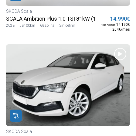
SKODA Scala
SCALA Ambition Plus 1.0 TSI 81kW (110 CV) (NW13J5
14.990€
14.190€
Financiado
2023
53400km
Gasolina
Sin definir
204€/mes
SKODA Scala