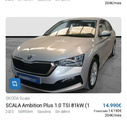
204€/mes
SKODA Scala
SCALA Ambition Plus 1.0 TSI 81kW (110 CV) (NW13J5
14.990€
14.190€
Financiado
2023
56995km
Gasolina
Sin definir
204€/mes