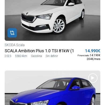
SKODA Scala
SCALA Ambition Plus 1.0 TSI 81kW (110 CV) (NW13J5
14.990€
14.190€
Financiado
2023
55824km
Gasolina
Sin definir
204€/mes