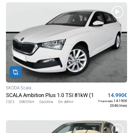
SKODA Scala
SCALA Ambition Plus 1.0 TSI 81kW (110 CV) (NW13J5
14.990€
14.190€
Financiado
2023
56855km
Gasolina
Sin definir
204€/mes