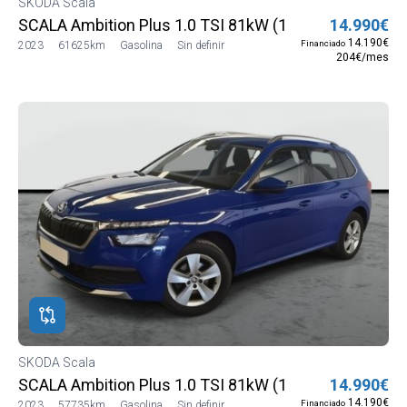
SKODA Scala
SCALA Ambition Plus 1.0 TSI 81kW (110 CV) (NW13J5
14.990€
14.190€
Financiado
2023
61625km
Gasolina
Sin definir
204€/mes
SKODA Scala
SCALA Ambition Plus 1.0 TSI 81kW (110 CV) (NW13J5
14.990€
14.190€
Financiado
2023
57735km
Gasolina
Sin definir