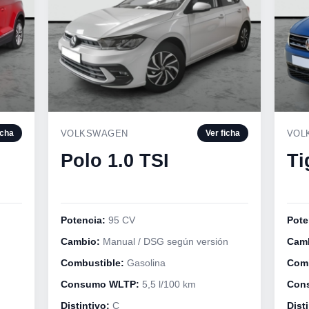
VOLKSWAGEN
VOL
icha
Ver ficha
Polo 1.0 TSI
Ti
Potencia:
95 CV
Pote
Cambio:
Manual / DSG según versión
Cam
Combustible:
Gasolina
Comb
Consumo WLTP:
5,5 l/100 km
Con
Distintivo:
C
Disti