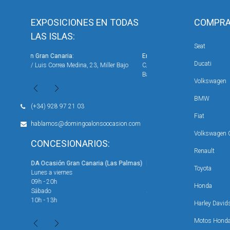
EXPOSICIONES EN TODAS
COMPRA
LAS ISLAS:
Seat
En Gran Canaria:
En Gran Canaria:
Ducati
er Bajo
C/Diego Vega Sarmiento, 11 Edificio, Miller
Avenida de Canarias, nº 50, Ve
Bajo
Volkswagen
BMW
(+34) 928 97 21 03
Fiat
hablamos@domingoalonsoocasion.com
Volkswagen 
CONCESIONARIOS:
Renault
s Palmas)
DA Ocasión Vecindario
DA Ocasión Miller ( Exposici
Toyota
Lunes a viernes
Honda )
09h - 13h / 16h - 19:30h
Lunes a viernes
Honda
Sábado
09h - 20h
10h - 13h
Sábado
Harley David
10h - 13h
Motos Hond