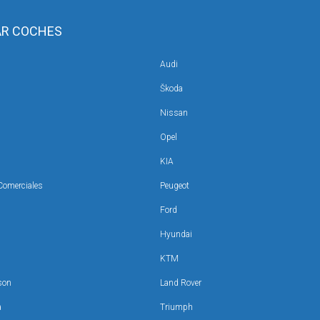
R COCHES
Audi
En Gran Canaria:
En Gran Canaria:
Škoda
cindario
Calle Cartago, 13-1, Tablero de
Av. de Moya, 2, B, 35100 Ma
Maspalomas
Nissan
Opel
KIA
Comerciales
Peugeot
Ford
ón Hyundai
DA Ocasión Telde
DA Ocasión Guía
Hyundai
Lunes a viernes
Lunes a viernes
9h - 14h / 17h - 20h
09h - 13h / 16h - 20h
KTM
Sábado
10h - 13h
son
Land Rover
a
Triumph