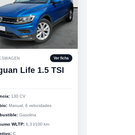
KSWAGEN
Ver ficha
guan Life 1.5 TSI
ncia:
130 CV
bio:
Manual, 6 velocidades
ustible:
Gasolina
sumo WLTP:
6,3 l/100 km
ntivo:
C