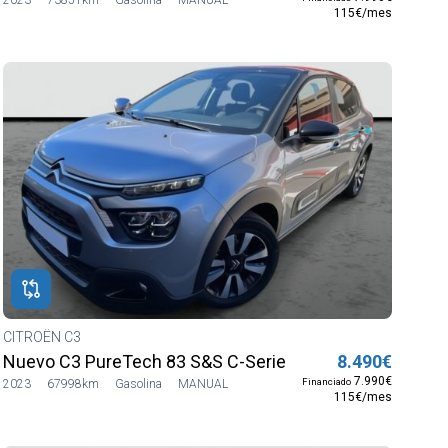
115€/mes
CITROËN C3
Nuevo C3 PureTech 83 S&S C-Series
8.490€
7.990€
Financiado
2023
67998km
Gasolina
MANUAL
115€/mes