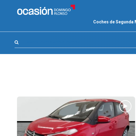
FILTROS
Coches de Segunda
LA GRAN OCASION
Eco Days⚡
Marca, combustible, cambio
APPROVED
Ocasión
KM 0
Marca
(1)
Modelo
(0)
Combustible y cambio
(0)
Precio y cuota
(0)
Carrocería, año y Kms.
(0)