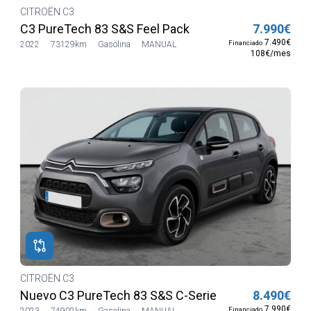
CITROËN C3
C3 PureTech 83 S&S Feel Pack
7.990€
7.490€
Financiado
2022
73129km
Gasolina
MANUAL
108€/mes
CITROËN C3
Nuevo C3 PureTech 83 S&S C-Series
8.490€
7.990€
Financiado
2023
74902km
Gasolina
MANUAL