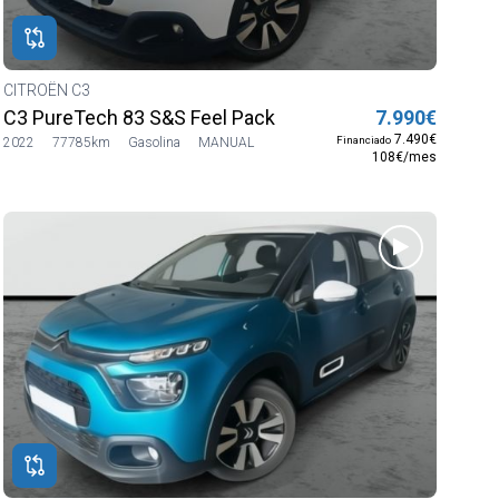
CITROËN C3
C3 PureTech 83 S&S Feel Pack
7.990€
7.490€
Financiado
2022
77785km
Gasolina
MANUAL
108€/mes