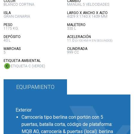
:
:
COLOR
CAMBIO
BLANCO CORTINA
MANUAL 5 VELOCIDADES
:
:
ISLA
LARGO X ANCHO X ALTO
GRAN CANARIA
4029 X 1740 X 1409 MM
:
:
PESO
MALETERO
1175 KG.
335 L
:
:
DEPÓSITO
ACELERACIÓN
40 L
11.0
(0-100 KM/H EN SEGUNDOS)
:
:
MARCHAS
CILINDRADA
5
999 CC
:
ETIQUETA AMBIENTAL
ETIQUETA C (VERDE)
EQUIPAMIENTO
Exterior
Carrocería tipo berlina con portón con 5
puertas, batalla corta, código de plataforma:
MQB A0, carrocería & puertas (local): berlina