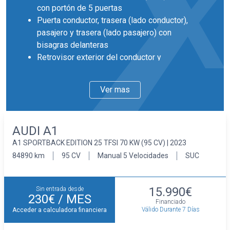
con portón de 5 puertas
Puerta conductor, trasera (lado conductor),
pasajero y trasera (lado pasajero) con
bisagras delanteras
Retrovisor exterior del conductor y
acompañante con ajuste eléctrico
Llantas delanteras y traseras en aluminio de
Ver mas
15 pulgadas de diámetro y 6,0 pulgadas de
ancho 38,1 y 15,2
Faros con lente de superficie compleja,
AUDI A1
bombilla halógena y luz larga con bombilla
A1 SPORTBACK EDITION 25 TFSI 70 KW (95 CV) | 2023
halógena
Pintura solida
84890 km
95 CV
Manual 5 Velocidades
SUC
Interior
Cinco plazas ( 2+3 )
15.990€
Sin entrada desde
Asientos de tela (material principal)
230€
/ MES
Financiado
Asiento delantero del conductor individual y
Válido Durante 7 Días
Acceder a calculadora financiera
ajuste manual en altura, asiento delantero del
acompañante individual