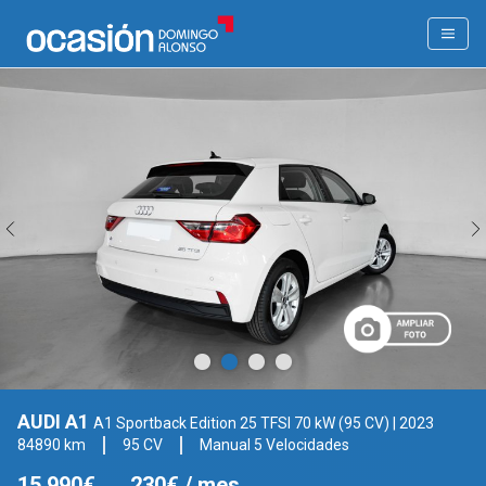
AUDI A1
A1 Sportback Edition 25 TFSI 70 kW (95 CV)
| 2023
84890 km
95 CV
Manual 5 Velocidades
15.990€
230€
/ mes