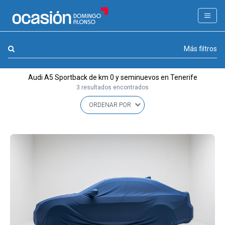
FILTROS
LA GRAN OCASION
Marca, combustible, cambio
Más filtros
Eco Days⚡
Audi A5 Sportback de km 0 y seminuevos en Tenerife
APPROVED
3 resultados encontrados
Ocasión
KM 0
Marca
(1)
Modelo
(1)
Combustible y cambio
(0)
Precio y cuota
(0)
Carrocería, año y Kms.
(0)