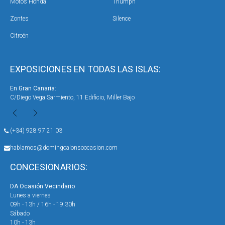
Motos Honda
Triumph
Zontes
Silence
Citroën
EXPOSICIONES EN TODAS LAS ISLAS:
En Gran Canaria:
En 
C/Diego Vega Sarmiento, 11 Edificio, Miller Bajo
Ave
(+34) 928 97 21 03
hablamos@domingoalonsoocasion.com
CONCESIONARIOS:
DA Ocasión Vecindario
DA 
Lunes a viernes
Lun
09h - 13h / 16h - 19:30h
09h
Sábado
Sáb
10h - 13h
10h