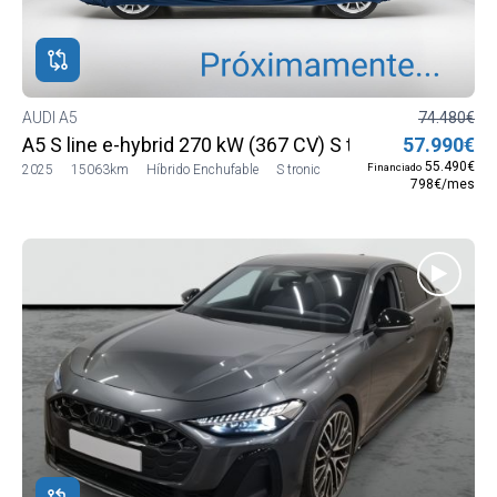
ROS
ADOS
M
AUDI A5
74.480€
A5 S line e-hybrid 270 kW (367 CV) S tronic quattro
57.990€
DI
55.490€
Financiado
2025
15063km
Híbrido Enchufable
S tronic
798€/mes
DI