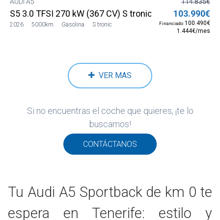
AUDI A5
114.835€
S5 3.0 TFSI 270 kW (367 CV) S tronic quattro
103.990€
100.490€
Financiado
2026
5000km
Gasolina
S tronic
1.444€/mes
VER MAS
Si no encuentras el coche que quieres, ¡te lo
buscamos!
CONTÁCTANOS
Tu Audi A5 Sportback de km 0 te
espera en Tenerife: estilo y