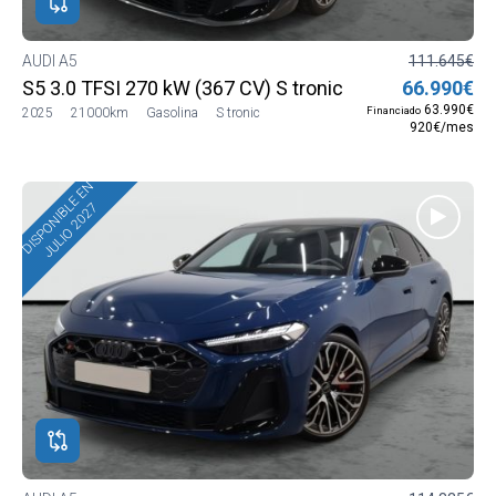
AUDI A5
111.645€
S5 3.0 TFSI 270 kW (367 CV) S tronic quattro
66.990€
63.990€
Financiado
2025
21000km
Gasolina
S tronic
920€/mes
DISPONIBLE EN
JULIO 2027