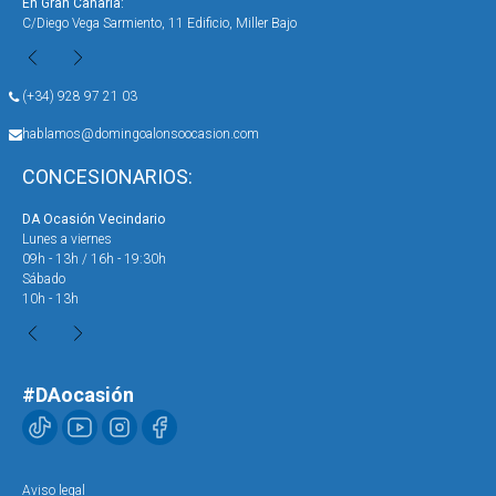
En Gran Canaria:
En 
C/Diego Vega Sarmiento, 11 Edificio, Miller Bajo
Ave
(+34) 928 97 21 03
hablamos@domingoalonsoocasion.com
CONCESIONARIOS:
DA Ocasión Vecindario
DA 
Lunes a viernes
Lun
09h - 13h / 16h - 19:30h
09h
Sábado
Sáb
10h - 13h
10h
#DAocasión
Aviso legal