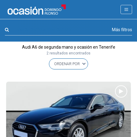
FILTROS
LA GRAN OCASION
Marca, combustible, cambio
Más filtros
Eco Days⚡
Audi A6 de segunda mano y ocasión en Tenerife
APPROVED
2 resultados encontrados
Ocasión
KM 0
Marca
(1)
Modelo
(1)
Combustible y cambio
(0)
Precio y cuota
(0)
Carrocería, año y Kms.
(0)