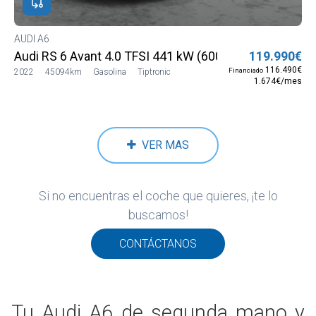
AUDI A6
Audi RS 6 Avant 4.0 TFSI 441 kW (600 CV) tiptronic qua
119.990€
116.490€
Financiado
2022
45094km
Gasolina
Tiptronic
1.674€/mes
VER MAS
Si no encuentras el coche que quieres, ¡te lo
buscamos!
CONTÁCTANOS
Tu Audi A6 de segunda mano y