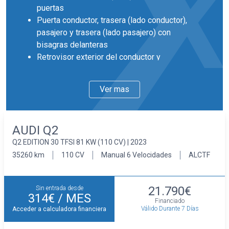
puertas
Puerta conductor, trasera (lado conductor),
pasajero y trasera (lado pasajero) con
bisagras delanteras
Retrovisor exterior del conductor y
acompañante con ajuste eléctrico
desempañable
Ver mas
Llantas delanteras y traseras en aluminio de
16 pulgadas de diámetro y 6,5 pulgadas de
ancho 40,6 y 16,5
AUDI Q2
Faros con lente de superficie compleja,
Q2 EDITION 30 TFSI 81 KW (110 CV) | 2023
bombilla LED y luz larga con bombilla LED
Pintura solida
35260 km
110 CV
Manual 6 Velocidades
ALCTF
Interior
Cinco plazas ( 2+3 )
21.790€
Sin entrada desde
Asientos de tela (material principal)
314€
/ MES
Financiado
Asiento delantero del conductor y
Válido Durante 7 Días
Acceder a calculadora financiera
acompañante individual y ajuste manual en
altura