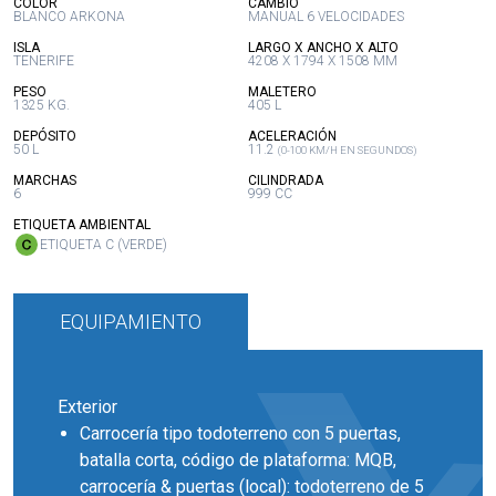
:
:
COLOR
CAMBIO
BLANCO ARKONA
MANUAL 6 VELOCIDADES
:
:
ISLA
LARGO X ANCHO X ALTO
TENERIFE
4208 X 1794 X 1508 MM
:
:
PESO
MALETERO
1325 KG.
405 L
:
:
DEPÓSITO
ACELERACIÓN
50 L
11.2
(0-100 KM/H EN SEGUNDOS)
:
:
MARCHAS
CILINDRADA
6
999 CC
:
ETIQUETA AMBIENTAL
ETIQUETA C (VERDE)
EQUIPAMIENTO
Exterior
Carrocería tipo todoterreno con 5 puertas,
batalla corta, código de plataforma: MQB,
carrocería & puertas (local): todoterreno de 5