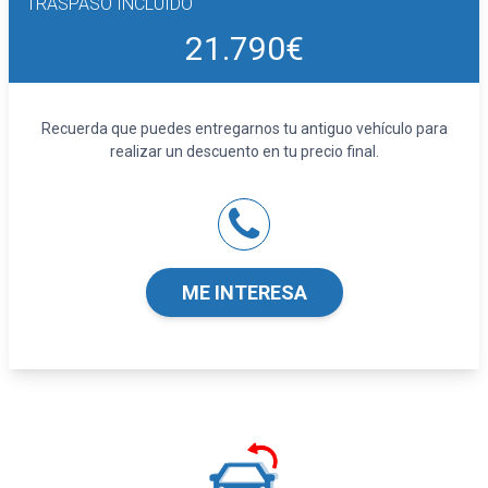
TRASPASO INCLUIDO
Seguridad
ABS
21.790€
Airbag lateral de cortina delantero y trasero
Airbag frontal del conductor y acompañante
Airbags laterales delanteros
Recuerda que puedes entregarnos tu antiguo vehículo para
Reposacabezas en asientos delanteros, tres
realizar un descuento en tu precio final.
reposacabezas en asientos traseros
Limpiaparabrisas delantero con sensor de
lluvia
Equipamiento orientativo basado en el
ME INTERESA
modelo. Para detalle, dirigirse a
concesionario.