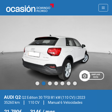
AUDI Q2
Q2 Edition 30 TFSI 81 kW (110 CV)
| 2023
35260 km
110 CV
Manual 6 Velocidades
21.790€
314€
/ mes