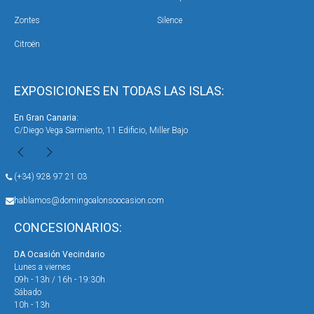
Zontes
Silence
Citroën
EXPOSICIONES EN TODAS LAS ISLAS:
En Gran Canaria:
En 
C/Diego Vega Sarmiento, 11 Edificio, Miller Bajo
Ave
(+34) 928 97 21 03
hablamos@domingoalonsoocasion.com
CONCESIONARIOS:
DA Ocasión Vecindario
DA 
Lunes a viernes
Lun
09h - 13h / 16h - 19:30h
09h
Sábado
Sáb
10h - 13h
10h