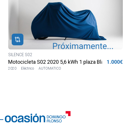
€
SILENCE S02
€
Motocicleta S02 2020 5,6 kWh 1 plaza Blanca
1.000€
2020
Eléctrico
AUTOMATICO