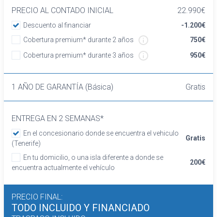
PRECIO AL CONTADO INICIAL
22.990€
Asientos traseros de tres plazas de tipo
banco de orientación delantera con respaldo
Descuento al financiar
-1.200€
abatible asimétrico
Cobertura premium* durante 2 años
750€
Volante revestido de cuero
Cobertura premium* durante 3 años
950€
Cierre centralizado
Retrovisor interior
Confort
1 AÑO DE GARANTÍA (Básica)
Gratis
Limitador de velocidad
Elevalunas eléctricos delanteros y traseros
Dirección asistida
ENTREGA EN 2 SEMANAS*
Sistema de ventilación
En el concesionario donde se encuentra el vehiculo
Gratis
Aire acondicionado
(Tenerife)
Equipo de audio
En tu domicilio, o una isla diferente a donde se
Regulación de los faros con sensor de
200€
encuentra actualmente el vehículo
oscuridad
Control de crucero
PRECIO FINAL:
Sensores de aparcamiento traseros con
TODO INCLUIDO
Y FINANCIADO
sensor