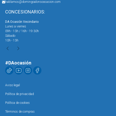
hablamos@domingoalonsoocasion.com
CONCESIONARIOS:
DA Ocasión Vecindario
DA 
Lunes a viernes
Lun
09h - 13h / 16h - 19:30h
09h
Sábado
Sáb
10h - 13h
10h
#DAocasión
Aviso legal
Política de privacidad
Política de cookies
Términos de compras