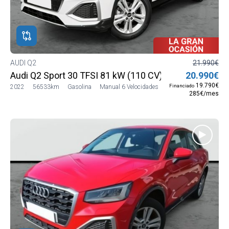
AUDI Q2
21.990€
Audi Q2 Sport 30 TFSI 81 kW (110 CV)
20.990€
19.790€
Financiado
2022
56533km
Gasolina
Manual 6 Velocidades
285€/mes