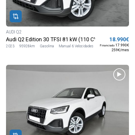
ROS
ADOS
ión
AUDI Q2
DI
Audi Q2 Edition 30 TFSI 81 kW (110 CV)
18.990€
DI
17.990€
Financiado
2023
95928km
Gasolina
Manual 6 Velocidades
259€/mes