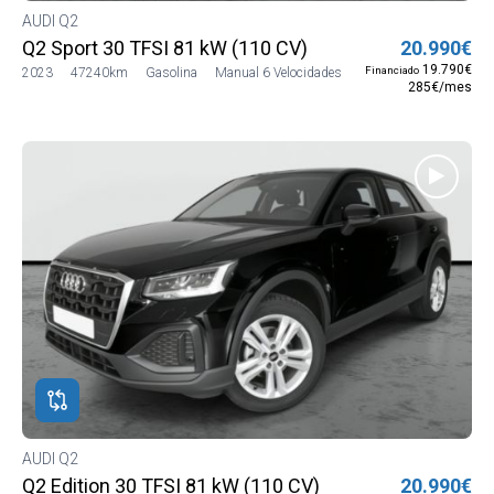
AUDI Q2
Q2 Sport 30 TFSI 81 kW (110 CV)
20.990€
19.790€
Financiado
2023
47240km
Gasolina
Manual 6 Velocidades
285€/mes
AUDI Q2
Q2 Edition 30 TFSI 81 kW (110 CV)
20.990€