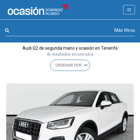
FILTROS
LA GRAN OCASION
Marca, combustible, cambio
Más filtros
Eco Days⚡
Audi Q2 de segunda mano y ocasión en Tenerife
APPROVED
45 resultados encontrados
Ocasión
KM 0
Marca
(1)
Modelo
(1)
Combustible y cambio
(0)
Precio y cuota
(0)
Carrocería, año y Kms.
(0)