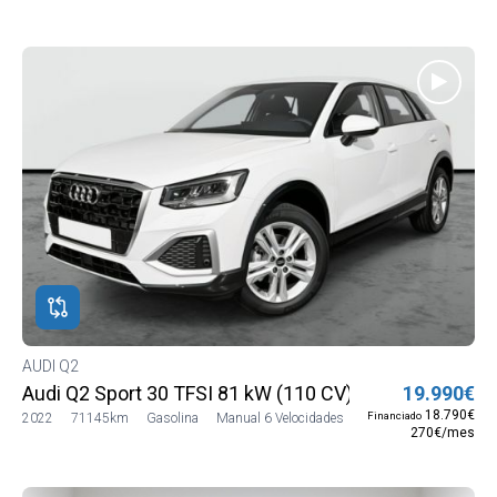
AUDI Q2
Audi Q2 Sport 30 TFSI 81 kW (110 CV)
19.990€
18.790€
Financiado
2022
71145km
Gasolina
Manual 6 Velocidades
270€/mes