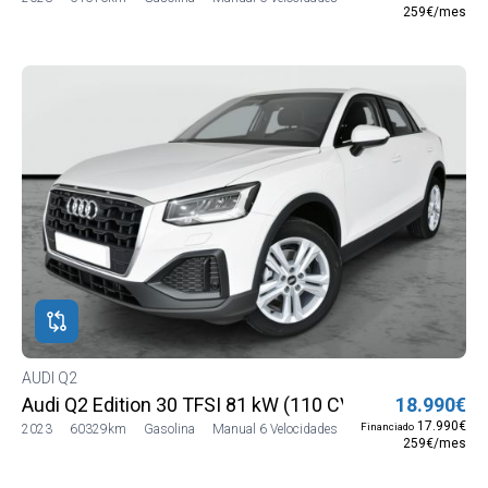
259€/mes
AUDI Q2
Audi Q2 Edition 30 TFSI 81 kW (110 CV)
18.990€
17.990€
Financiado
2023
60329km
Gasolina
Manual 6 Velocidades
259€/mes