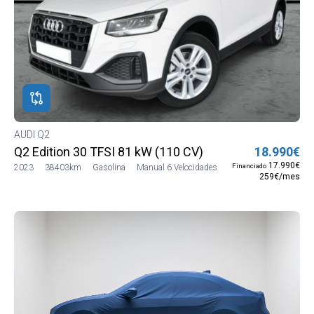
AUDI Q2
Q2 Edition 30 TFSI 81 kW (110 CV)
18.990€
17.990€
Financiado
2023
38403km
Gasolina
Manual 6 Velocidades
259€/mes