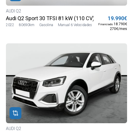
AUDI Q2
Audi Q2 Sport 30 TFSI 81 kW (110 CV)
19.990€
18.790€
Financiado
2022
80690km
Gasolina
Manual 6 Velocidades
270€/mes
AUDI Q2