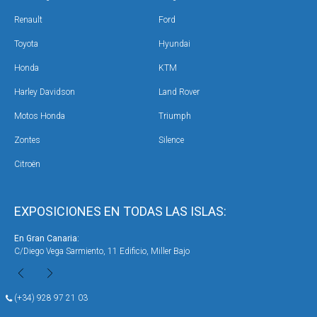
Renault
Ford
Toyota
Hyundai
Honda
KTM
Harley Davidson
Land Rover
Motos Honda
Triumph
Zontes
Silence
Citroën
EXPOSICIONES EN TODAS LAS ISLAS:
En Gran Canaria:
En 
C/Diego Vega Sarmiento, 11 Edificio, Miller Bajo
Ave
(+34) 928 97 21 03