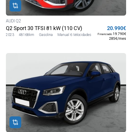
AUDI Q2
Q2 Sport 30 TFSI 81 kW (110 CV)
20.990€
19.790€
Financiado
2023
48168km
Gasolina
Manual 6 Velocidades
285€/mes