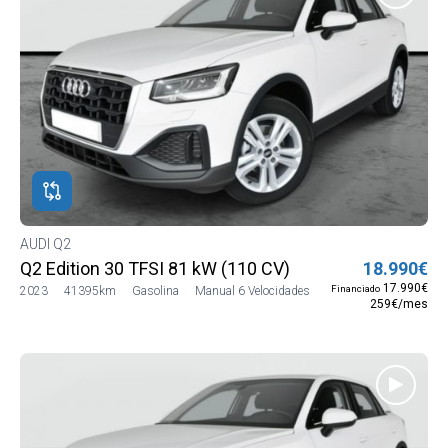
AUDI Q2
Q2 Edition 30 TFSI 81 kW (110 CV)
18.990€
17.990€
Financiado
2023
41395km
Gasolina
Manual 6 Velocidades
259€/mes