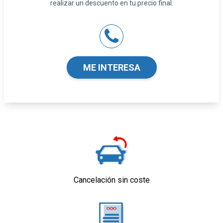
realizar un descuento en tu precio final.
Sistema de distancia de aparcamiento
delanteros con sensor, sistema de distancia
de aparcamiento traseros con sensor y
cámara
Tarjeta / llave inteligente
ME INTERESA
Seguridad
Airbag lateral de cortina delantero y trasero
Airbag frontal del conductor y acompañante
Airbags laterales delanteros
Reposacabezas en asientos delanteros, tres
reposacabezas en asientos traseros
Limpiaparabrisas delantero con sensor de
lluvia
Indicador de baja presión de los neumáticos
con visualización de presión
Cancelación sin coste
Equipamiento orientativo basado en el
modelo. Para detalle, dirigirse a