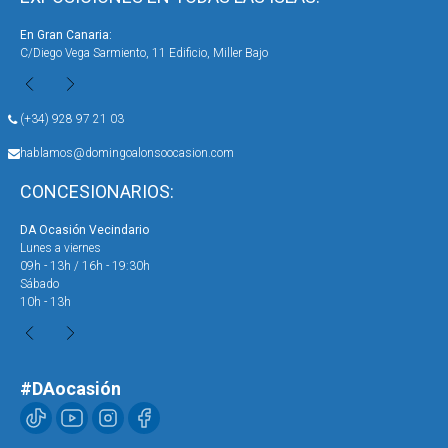
En Gran Canaria:
En 
C/Diego Vega Sarmiento, 11 Edificio, Miller Bajo
Ave
(+34) 928 97 21 03
hablamos@domingoalonsoocasion.com
CONCESIONARIOS:
DA Ocasión Vecindario
DA 
Lunes a viernes
Lun
09h - 13h / 16h - 19:30h
09h
Sábado
Sáb
10h - 13h
10h
#DAocasión