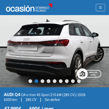
AUDI Q4
Q4 e-tron 45 Sport 210 kW (285 CV)
| 2026
6000 km
285 CV
Sin definir
47.990€
690€
/ mes