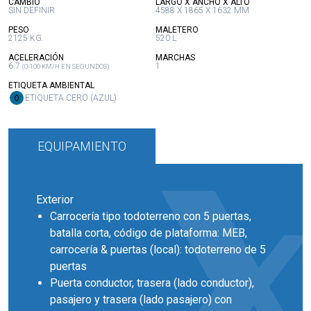
:
:
CAMBIO
LARGO X ANCHO X ALTO
SIN DEFINIR
4588 X 1865 X 1632 MM
:
:
PESO
MALETERO
2125 KG.
520 L
:
:
ACELERACIÓN
MARCHAS
6.7
1
(0-100 KM/H EN SEGUNDOS)
:
ETIQUETA AMBIENTAL
ETIQUETA CERO (AZUL)
EQUIPAMIENTO
Exterior
Carrocería tipo todoterreno con 5 puertas,
batalla corta, código de plataforma: MEB,
carrocería & puertas (local): todoterreno de 5
puertas
Puerta conductor, trasera (lado conductor),
pasajero y trasera (lado pasajero) con