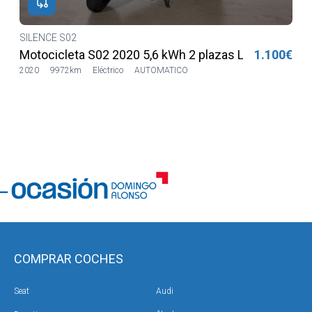
SILENCE S02
€
Motocicleta S02 2020 5,6 kWh 2 plazas Lilia LVSH
1.100€
2020
9972km
Eléctrico
AUTOMATICO
COMPRAR COCHES
Seat
Audi