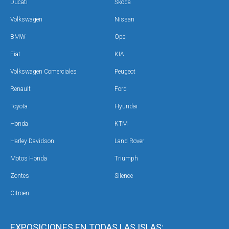
Ducati
Škoda
Volkswagen
Nissan
BMW
Opel
Fiat
KIA
Volkswagen Comerciales
Peugeot
Renault
Ford
Toyota
Hyundai
Honda
KTM
Harley Davidson
Land Rover
Motos Honda
Triumph
Zontes
Silence
Citroën
EXPOSICIONES EN TODAS LAS ISLAS: