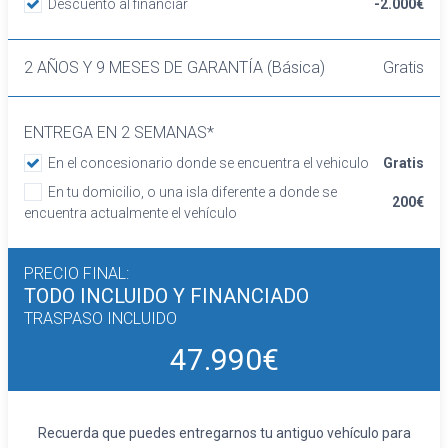
Descuento al financiar
-2.000€
manual en altura y ajuste lumbar manual
Asientos traseros de tres plazas de tipo
banco de orientación delantera con respaldo
2 AÑOS Y 9 MESES DE GARANTÍA (Básica)
Gratis
abatible asimétrico
Volante de aluminio y cuero
ENTREGA EN 2 SEMANAS*
Cierre centralizado con mando a distancia
Retrovisor interior/cámara con oscurecimiento
En el concesionario donde se encuentra el vehiculo
Gratis
progresivo automático
En tu domicilio, o una isla diferente a donde se
200€
Confort
encuentra actualmente el vehículo
Limitador de velocidad
Elevalunas eléctricos delanteros y traseros
PRECIO FINAL:
Dirección asistida
TODO INCLUIDO
Y FINANCIADO
Sistema de ventilación
TRASPASO INCLUIDO
Aire acondicionado de automático
Equipo de audio
47.990€
Regulación de los faros con sensor de
oscuridad
Control de crucero con control de crucero
Recuerda que puedes entregarnos tu antiguo vehículo para
adaptativo (ACC) y función stop/go