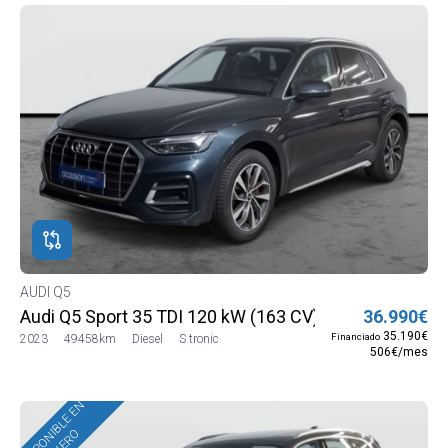
AUDI Q5
Audi Q5 Sport 35 TDI 120 kW (163 CV) S tronic
36.990€
35.190€
Financiado
2023
49458km
Diesel
S tronic
506€/mes
DISPONIBLE EN
ENERO