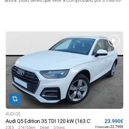
ahora. ¡Solo tienes que venir a comprobarlo por ti mismo!
AUDI Q5
Audi Q5 Edition 35 TDI 120 kW (163 CV) S tronic
23.990€
22.790€
Financiado
2023
274733km
Diesel
S tronic