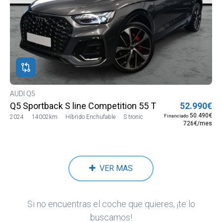
AUDI Q5
Q5 Sportback S line Competition 55 TFSIe (Híbrido enc
52.990€
50.490€
Financiado
2024
14002km
Híbrido Enchufable
S tronic
726€/mes
VER MAS
Si no encuentras el coche que quieres, ¡te lo
buscamos!