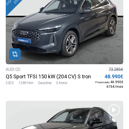
AUDI Q5
73.285€
Q5 Sport TFSI 150 kW (204 CV) S tronic
48.990€
46.990€
Financiado
2025
12691km
Gasolina
S tronic
676€/mes