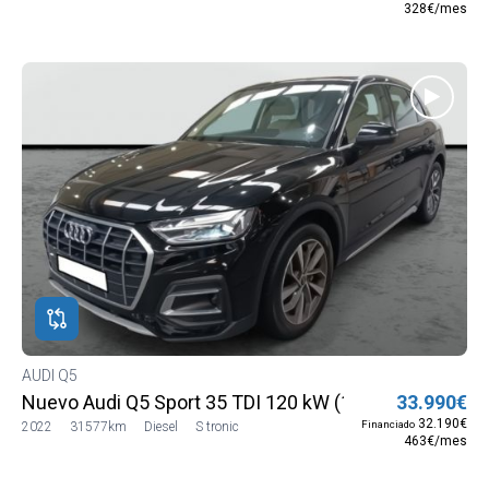
328€/mes
AUDI Q5
Nuevo Audi Q5 Sport 35 TDI 120 kW (163 CV) S tronic
33.990€
32.190€
Financiado
2022
31577km
Diesel
S tronic
463€/mes