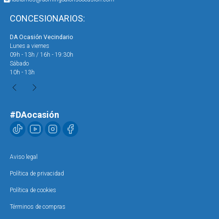
CONCESIONARIOS:
DA Ocasión Vecindario
DA 
Lunes a viernes
Lun
09h - 13h / 16h - 19:30h
09h
Sábado
Sáb
10h - 13h
10h
#DAocasión
Aviso legal
Política de privacidad
Política de cookies
Términos de compras