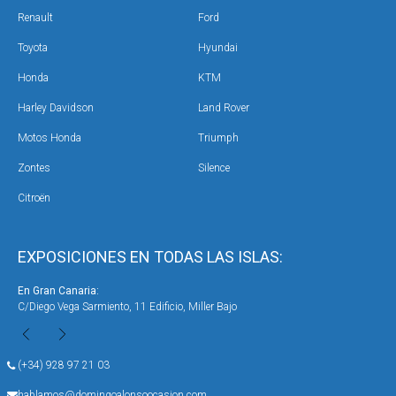
Renault
Ford
Toyota
Hyundai
Honda
KTM
Harley Davidson
Land Rover
Motos Honda
Triumph
Zontes
Silence
Citroën
EXPOSICIONES EN TODAS LAS ISLAS:
En Gran Canaria:
En 
C/Diego Vega Sarmiento, 11 Edificio, Miller Bajo
Ave
(+34) 928 97 21 03
hablamos@domingoalonsoocasion.com