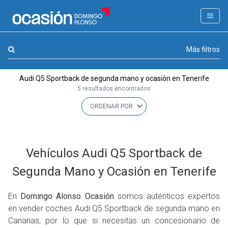
FILTROS
LA GRAN OCASION
Marca, combustible, cambio
Más filtros
Eco Days⚡
Audi Q5 Sportback de segunda mano y ocasión en Tenerife
APPROVED
5 resultados encontrados
Ocasión
KM 0
Marca
(1)
Vehículos Audi Q5 Sportback de
Modelo
(1)
Segunda Mano y Ocasión en Tenerife
Combustible y cambio
(0)
Precio y cuota
En
Domingo Alonso Ocasión
somos auténticos expertos
(0)
en vender coches Audi Q5 Sportback de segunda mano en
Carrocería, año y Kms.
(0)
Canarias, por lo que si necesitas un concesionario de