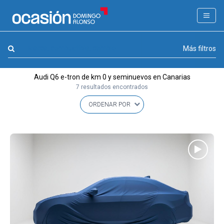
FILTROS
LA GRAN OCASION
Marca, combustible, cambio
Más filtros
Eco Days⚡
Audi Q6 e-tron de km 0 y seminuevos en Canarias
APPROVED
7 resultados encontrados
Ocasión
KM 0
Marca
(1)
Modelo
(1)
Combustible y cambio
(1)
Precio y cuota
(0)
Carrocería, año y Kms.
(0)