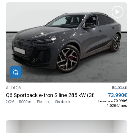
AUDI Q6
89.915€
Q6 Sportback e-tron S line 285 kW (387 CV) quattro
73.990€
70.990€
Financiado
2026
5000km
Eléctrico
Sin definir
1.020€/mes