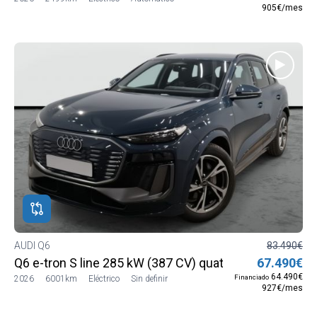
905€/mes
AUDI Q6
83.490€
Q6 e-tron S line 285 kW (387 CV) quattro
67.490€
64.490€
Financiado
2026
6001km
Eléctrico
Sin definir
927€/mes