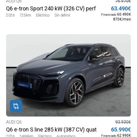
AUDI Q6
76.970€
Q6 e-tron Sport 240 kW (326 CV) performance
63.490€
60.490€
Financiado
2026
725km
Eléctrico
Sin definir
870€/mes
AUDI Q6
93.930€
Q6 e-tron S line 285 kW (387 CV) quattro
65.990€
62.990€
Financiado
2026
2499km
Eléctrico
Automático