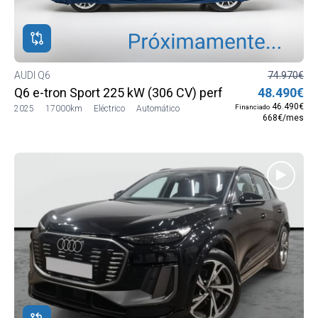
ROS
ADOS
M
AUDI Q6
74.970€
Q6 e-tron Sport 225 kW (306 CV) performance
48.490€
DI
46.490€
Financiado
2025
17000km
Eléctrico
Automático
668€/mes
DI
rico