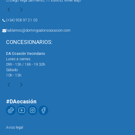
C/Diego Vega Sarmiento, 11 Edificio, Miller Bajo
Ave
(+34) 928 97 21 03
hablamos@domingoalonsoocasion.com
CONCESIONARIOS:
DA Ocasión Vecindario
DA 
Lunes a viernes
Lun
09h - 13h / 16h - 19:30h
09h
Sábado
Sáb
10h - 13h
10h
#DAocasión
Aviso legal