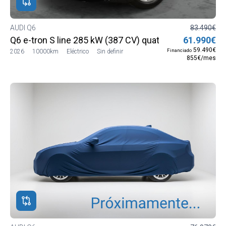
AUDI Q6
83.490€
Q6 e-tron S line 285 kW (387 CV) quattro
61.990€
59.490€
Financiado
2026
10000km
Eléctrico
Sin definir
855€/mes