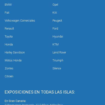
BMW
Opel
Fiat
KIA
Volkswagen Comerciales
Peugeot
Renault
Ford
Toyota
Hyundai
Honda
KTM
Harley Davidson
Land Rover
Motos Honda
Triumph
Zontes
Silence
Citroën
EXPOSICIONES EN TODAS LAS ISLAS:
En Gran Canaria:
En 