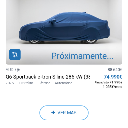
AUDI Q6
88.640€
Q6 Sportback e-tron S line 285 kW (387 CV) quattro
74.990€
71.990€
Financiado
2026
11562km
Eléctrico
Automático
1.035€/mes
VER MAS