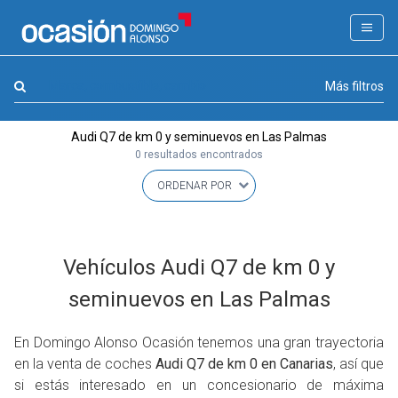
FILTROS
LA GRAN OCASION
Marca, combustible, cambio
Más filtros
Eco Days⚡
Audi Q7 de km 0 y seminuevos en Las Palmas
APPROVED
0 resultados encontrados
Ocasión
KM 0
Marca
(1)
Vehículos Audi Q7 de km 0 y
Modelo
(0)
seminuevos en Las Palmas
Combustible y cambio
(0)
Precio y cuota
En Domingo Alonso Ocasión tenemos una gran trayectoria
(0)
en la venta de coches
Audi Q7 de km 0 en Canarias
, así que
Carrocería, año y Kms.
(0)
si estás interesado en un concesionario de máxima