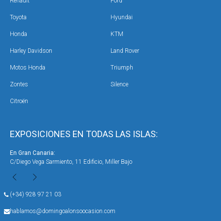
Renault
Ford
Toyota
Hyundai
Honda
KTM
Harley Davidson
Land Rover
Motos Honda
Triumph
Zontes
Silence
Citroën
EXPOSICIONES EN TODAS LAS ISLAS:
En Gran Canaria:
En 
C/Diego Vega Sarmiento, 11 Edificio, Miller Bajo
Ave
(+34) 928 97 21 03
hablamos@domingoalonsoocasion.com