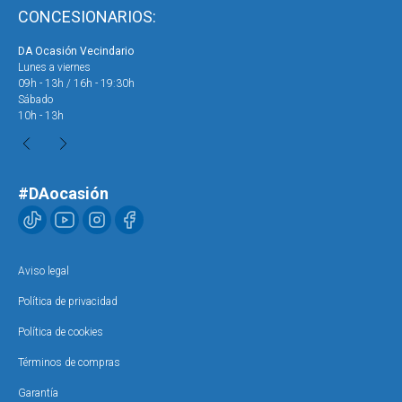
CONCESIONARIOS:
DA Ocasión Vecindario
DA 
Lunes a viernes
Lun
09h - 13h / 16h - 19:30h
09h
Sábado
Sáb
10h - 13h
10h
#DAocasión
Aviso legal
Política de privacidad
Política de cookies
Términos de compras
Garantía