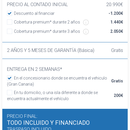
acompañante individual
PRECIO AL CONTADO INICIAL
20.990€
Asientos traseros de tres plazas de tipo
Descuento al financiar
-1.200€
banco partido de orientación delantera con
Cobertura premium* durante 2 años
1.440€
respaldo abatible asimétrico
Volante en material plástico
Cobertura premium* durante 3 años
2.050€
Cierre centralizado con mando a distancia
Retrovisor interior/cámara
2 AÑOS Y 5 MESES DE GARANTÍA (Básica)
Gratis
Confort
Limitador de velocidad
Elevalunas eléctricos delanteros
ENTREGA EN 2 SEMANAS*
Dirección asistida
En el concesionario donde se encuentra el vehiculo
Sistema de ventilación
Gratis
(Gran Canaria)
Aire acondicionado
En tu domicilio, o una isla diferente a donde se
Equipo de audio con radio AM/FM
200€
encuentra actualmente el vehículo
Regulación de los faros con sensor de
oscuridad
Control de crucero
PRECIO FINAL:
Sistema de distancia de aparcamiento
TODO INCLUIDO
Y FINANCIADO
traseros con sensor
TRASPASO INCLUIDO