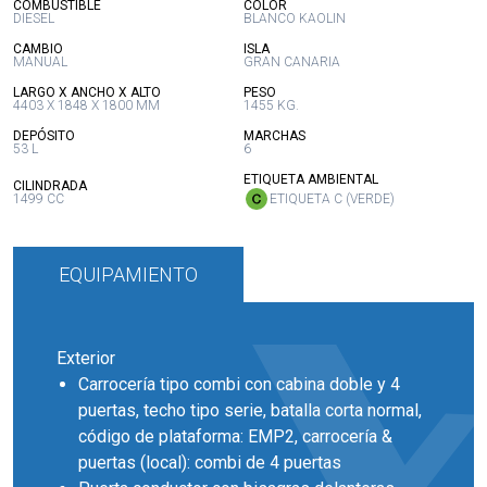
:
:
COMBUSTIBLE
COLOR
DIESEL
BLANCO KAOLIN
:
:
CAMBIO
ISLA
MANUAL
GRAN CANARIA
:
:
LARGO X ANCHO X ALTO
PESO
4403 X 1848 X 1800 MM
1455 KG.
:
:
DEPÓSITO
MARCHAS
53 L
6
:
ETIQUETA AMBIENTAL
:
CILINDRADA
1499 CC
ETIQUETA C (VERDE)
EQUIPAMIENTO
Exterior
Carrocería tipo combi con cabina doble y 4
puertas, techo tipo serie, batalla corta normal,
código de plataforma: EMP2, carrocería &
puertas (local): combi de 4 puertas