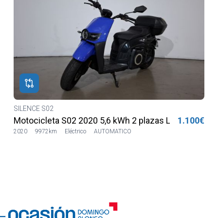
SILENCE S02
€
Motocicleta S02 2020 5,6 kWh 2 plazas Lilia LVSH
1.100€
2020
9972km
Eléctrico
AUTOMATICO