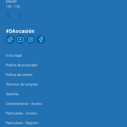
Sábado
Sáb
10h - 13h
10h
#DAocasión
Aviso legal
Política de privacidad
Política de cookies
Términos de compras
Garantía
Concesionarios - Acceso
Particulares - Acceso
Particulares - Registro