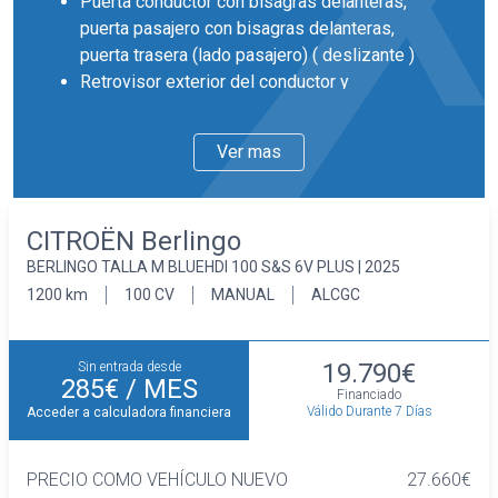
Puerta conductor con bisagras delanteras,
puerta pasajero con bisagras delanteras,
puerta trasera (lado pasajero) ( deslizante )
Retrovisor exterior del conductor y
acompañante con ajuste eléctrico
desempañable
Ver mas
Llantas delanteras y traseras en acero de 16
pulgadas de diámetro y 6,5 pulgadas de ancho
40,6, 16,5 y DZQR
CITROËN Berlingo
Faros con lente de superficie compleja,
BERLINGO TALLA M BLUEHDI 100 S&S 6V PLUS | 2025
bombilla halógena y luz larga con bombilla
halógena
1200 km
100 CV
MANUAL
ALCGC
Pintura solida
Interior
19.790€
Sin entrada desde
Cinco plazas ( 2+3 )
285€
/ MES
Financiado
Asientos de tela (material principal) y de tela
Válido Durante 7 Días
Acceder a calculadora financiera
(material secundario)
Asiento delantero del conductor individual y
PRECIO COMO VEHÍCULO NUEVO
27.660€
ajuste manual en altura, asiento delantero del