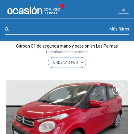
FILTROS
LA GRAN OCASION
Marca, combustible, cambio
Más filtros
Eco Days⚡
Citroën C1 de segunda mano y ocasión en Las Palmas
APPROVED
1 resultados encontrados
Ocasión
KM 0
Marca
(1)
Modelo
(1)
Combustible y cambio
(0)
Precio y cuota
(0)
Carrocería, año y Kms.
(0)