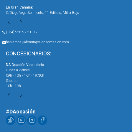
En Gran Canaria:
En 
C/Diego Vega Sarmiento, 11 Edificio, Miller Bajo
Ave
(+34) 928 97 21 03
hablamos@domingoalonsoocasion.com
CONCESIONARIOS:
DA Ocasión Vecindario
DA 
Lunes a viernes
Lun
09h - 13h / 16h - 19:30h
09h
Sábado
Sáb
10h - 13h
10h
#DAocasión