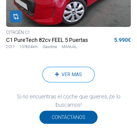
ROS
ADOS
ión
CITROËN C1
OËN
C1 PureTech 82cv FEEL 5 Puertas
5.990€
OËN
2017
107854km
Gasolina
MANUAL
VER MAS
Si no encuentras el coche que quieres, ¡te lo
buscamos!
CONTÁCTANOS