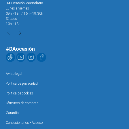
DA Ocasión Vecindario
DA 
Lunes a viernes
Lun
09h - 13h / 16h - 19:30h
09h
Sábado
Sáb
10h - 13h
10h
#DAocasión
Aviso legal
Política de privacidad
Política de cookies
Términos de compras
Garantía
Concesionarios - Acceso