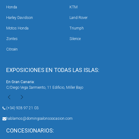
Honda
KTM
Harley Davidson
Land Rover
Motos Honda
Triumph
Zontes
Silence
Citroën
EXPOSICIONES EN TODAS LAS ISLAS:
En Gran Canaria:
En 
C/Diego Vega Sarmiento, 11 Edificio, Miller Bajo
Ave
(+34) 928 97 21 03
hablamos@domingoalonsoocasion.com
CONCESIONARIOS: