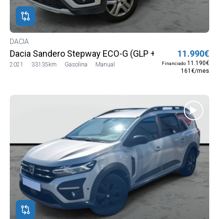
ROS
ADOS
IA
DACIA
Dacia Sandero Stepway ECO-G (GLP + Gasolina)
11.990€
11.190€
Financiado
2021
33135km
Gasolina
Manual
161€/mes