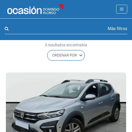
FILTROS
LA GRAN OCASION
Marca, combustible, cambio
Más filtros
Eco Days⚡
3 resultados encontrados
APPROVED
Ocasión
KM 0
Marca
(1)
Modelo
(0)
Combustible y cambio
(0)
Precio y cuota
(0)
Carrocería, año y Kms.
(0)