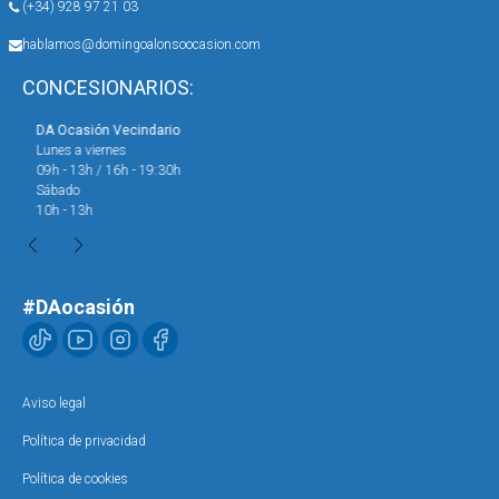
(+34) 928 97 21 03
hablamos@domingoalonsoocasion.com
CONCESIONARIOS:
DA Ocasión Vecindario
DA 
Lunes a viernes
Lun
09h - 13h / 16h - 19:30h
09h
Sábado
Sáb
10h - 13h
10h
#DAocasión
Aviso legal
Política de privacidad
Política de cookies