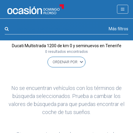
FILTROS
LA GRAN OCASION
Marca, combustible, cambio
Más filtros
Eco Days⚡
Ducati Multistrada 1200 de km 0 y seminuevos en Tenerife
APPROVED
0 resultados encontrados
Ocasión
KM 0
Marca
(1)
No se encuentran vehículos con los términos de
Modelo
búsqueda seleccionados. Prueba a cambiar los
(0)
valores de búsqueda para que puedas encontrar el
Combustible y cambio
(0)
coche de tus sueños.
Precio y cuota
(0)
Carrocería, año y Kms.
(0)