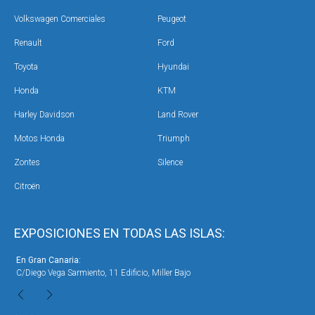
Volkswagen Comerciales
Peugeot
Renault
Ford
Toyota
Hyundai
Honda
KTM
Harley Davidson
Land Rover
Motos Honda
Triumph
Zontes
Silence
Citroën
EXPOSICIONES EN TODAS LAS ISLAS:
En Gran Canaria:
En 
C/Diego Vega Sarmiento, 11 Edificio, Miller Bajo
Ave