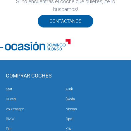
Si no encuentras el coche que quieres, ¡te lo
ROS
buscamos!
ADOS
M
CONTÁCTANOS
ATI
COMPRAR COCHES
Seat
Audi
Ducati
Škoda
Volkswagen
Nissan
BMW
Opel
Fiat
KIA