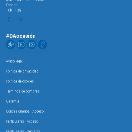
Sábado
Sáb
10h - 13h
10h
#DAocasión
Aviso legal
Política de privacidad
Política de cookies
Términos de compras
Garantía
Concesionarios - Acceso
Particulares - Acceso
Particulares - Registro