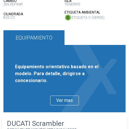
:
:
CAMBIO
ISLA
SIN DEFINIR
TENERIFE
:
ETIQUETA AMBIENTAL
:
CILINDRADA
803 CC
ETIQUETA C (VERDE)
EQUIPAMIENTO
Equipamiento orientativo basado en el
modelo. Para detalle, dirigirse a
concesionario.
Ver mas
DUCATI Scrambler