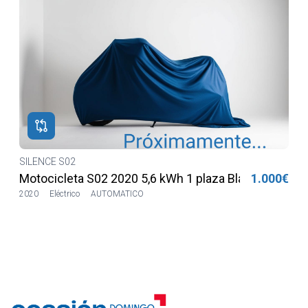
€
SILENCE S02
€
Motocicleta S02 2020 5,6 kWh 1 plaza Blanca
1.000€
2020
Eléctrico
AUTOMATICO