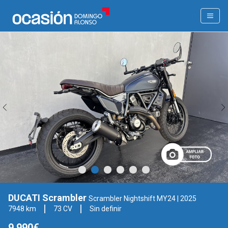
DUCATI Scrambler
Scrambler Nightshift MY24
| 2025
7948 km
73 CV
Sin definir
9.990€