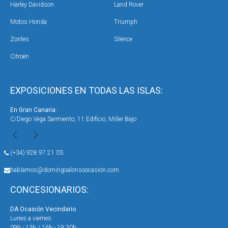
Harley Davidson
Land Rover
Motos Honda
Triumph
Zontes
Silence
Citroën
EXPOSICIONES EN TODAS LAS ISLAS:
En Gran Canaria:
En 
C/Diego Vega Sarmiento, 11 Edificio, Miller Bajo
Ave
(+34) 928 97 21 03
hablamos@domingoalonsoocasion.com
CONCESIONARIOS:
DA Ocasión Vecindario
DA 
Lunes a viernes
Lun
09h - 13h / 16h - 19:30h
09h