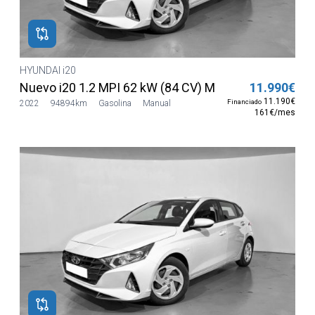
HYUNDAI i20
Nuevo i20 1.2 MPI 62 kW (84 CV) MT5 2WD Sense
11.990€
11.190€
Financiado
2022
94894km
Gasolina
Manual
161€/mes