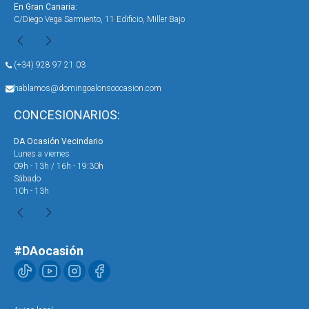
En Gran Canaria:
En 
C/Diego Vega Sarmiento, 11 Edificio, Miller Bajo
Ave
(+34) 928 97 21 03
hablamos@domingoalonsoocasion.com
CONCESIONARIOS:
DA Ocasión Vecindario
DA 
Lunes a viernes
Lun
09h - 13h / 16h - 19:30h
09h
Sábado
Sáb
10h - 13h
10h
#DAocasión