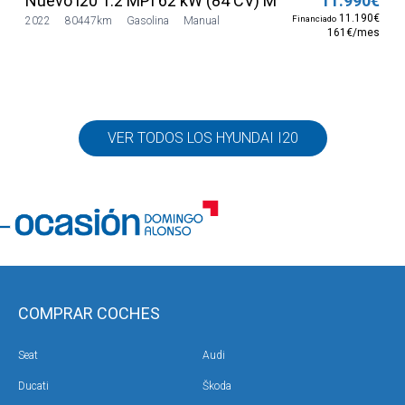
Nuevo i20 1.2 MPI 62 kW (84 CV) MT5 2WD Sense
11.990€
11.190€
Financiado
2022
80447km
Gasolina
Manual
161€/mes
VER TODOS LOS HYUNDAI I20
COMPRAR COCHES
Seat
Audi
Ducati
Škoda