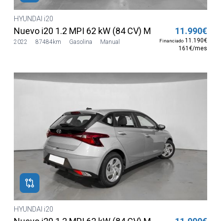
HYUNDAI i20
Nuevo i20 1.2 MPI 62 kW (84 CV) MT5 2WD Sense
11.990€
11.190€
Financiado
2022
87484km
Gasolina
Manual
161€/mes
HYUNDAI i20