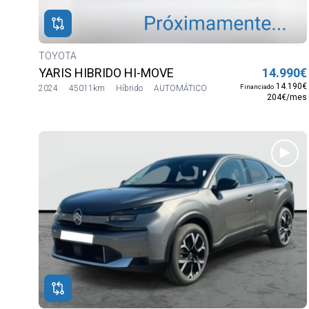
TOYOTA
YARIS HIBRIDO HI-MOVE
14.990€
14.190€
Financiado
2024
45011km
Híbrido
AUTOMÁTICO
204€/mes