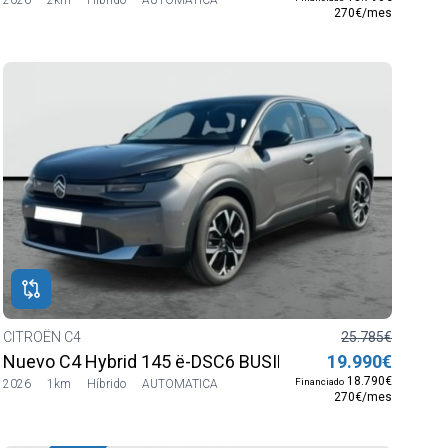
270€/mes
CITROËN C4
25.785€
Nuevo C4 Hybrid 145 ë-DSC6 BUSINESS EDITION
19.990€
18.790€
Financiado
2026
1km
Híbrido
AUTOMATICA
270€/mes