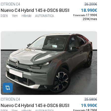
CITROËN C4
26.200€
Nuevo C4 Hybrid 145 ë-DSC6 BUSINESS EDITION
18.990€
17.990€
Financiado
2026
1km
Híbrido
AUTOMATICA
259€/mes
CITROËN C4
25.580€
Nuevo C4 Hybrid 145 ë-DSC6 BUSINESS EDITION
19.990€
18.790€
Financiado
2026
2km
Híbrido
AUTOMATICA