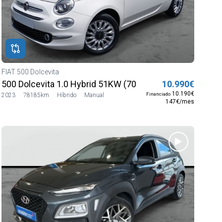
FIAT 500 Dolcevita
500 Dolcevita 1.0 Hybrid 51KW (70 CV) HIB SUAVE
10.990€
10.190€
Financiado
2023
78185km
Híbrido
Manual
147€/mes