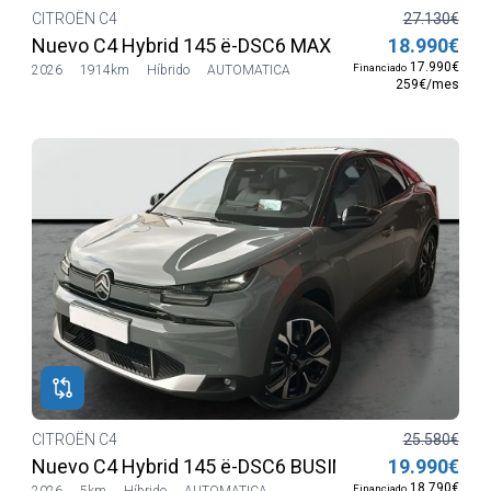
CITROËN C4
27.130€
Nuevo C4 Hybrid 145 ë-DSC6 MAX
18.990€
17.990€
Financiado
2026
1914km
Híbrido
AUTOMATICA
259€/mes
CITROËN C4
25.580€
Nuevo C4 Hybrid 145 ë-DSC6 BUSINESS EDITION
19.990€
18.790€
Financiado
2026
5km
Híbrido
AUTOMATICA