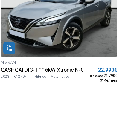
NISSAN
VE
QASHQAI DIG-T 116kW Xtronic N-Connecta HIB SUAVE
22.990€
21.790€
Financiado
2023
61270km
Híbrido
Automático
314€/mes