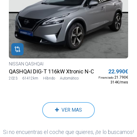
NISSAN QASHQAI
QASHQAI DIG-T 116kW Xtronic N-Connecta HIB SUA
22.990€
21.790€
Financiado
2023
61412km
Híbrido
Automático
314€/mes
VER MAS
Si no encuentras el coche que quieres, ¡te lo buscamos!