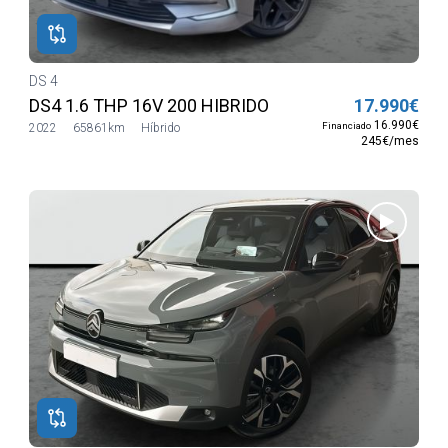
DS 4
DS4 1.6 THP 16V 200 HIBRIDO
17.990€
16.990€
Financiado
2022
65861km
Híbrido
245€/mes