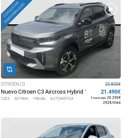
CONSULTAR
DISPONIBILIDAD
CITROËN C3
25.830€
Nuevo Citroen C3 Aircross Hybrid 145 ë-DCS6 MAX
21.490€
20.290€
Financiado
2025
6574km
Híbrido
AUTOMATICA
292€/mes