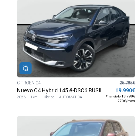
CITROËN C4
25.785€
Nuevo C4 Hybrid 145 ë-DSC6 BUSINESS EDITION
19.990€
18.790€
Financiado
2026
1km
Híbrido
AUTOMATICA
270€/mes