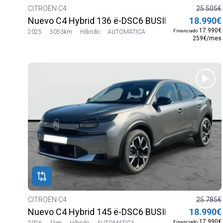
CITROËN C4
25.505€
Nuevo C4 Hybrid 136 ë-DSC6 BUSINESS EDITION
18.990€
17.990€
Financiado
2025
5053km
Híbrido
AUTOMATICA
259€/mes
CITROËN C4
25.785€
Nuevo C4 Hybrid 145 ë-DSC6 BUSINESS EDITION
18.990€
17.990€
Financiado
2026
1km
Híbrido
AUTOMATICA