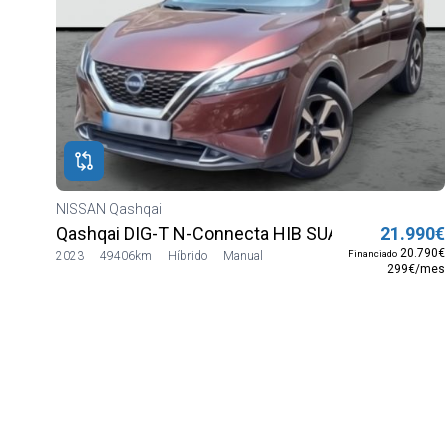
NISSAN Qashqai
Qashqai DIG-T N-Connecta HIB SUAVE
21.990€
20.790€
Financiado
2023
49406km
Híbrido
Manual
299€/mes