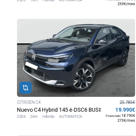
259€/mes
CITROËN C4
25.785€
Nuevo C4 Hybrid 145 ë-DSC6 BUSINESS EDITION
19.990€
18.790€
Financiado
2026
2km
Híbrido
AUTOMATICA
270€/mes