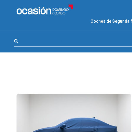
FILTROS
Coches de Segunda
LA GRAN OCASION
Eco Days⚡
Marca, combustible, cambio
APPROVED
Ocasión
KM 0
Marca
(0)
Modelo
(0)
Combustible y cambio
(1)
Precio y cuota
(0)
Carrocería, año y Kms.
(0)