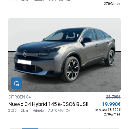
270€/mes
CITROËN C4
25.785€
Nuevo C4 Hybrid 145 ë-DSC6 BUSINESS EDITION
19.990€
18.790€
Financiado
2026
2km
Híbrido
AUTOMATICA
270€/mes