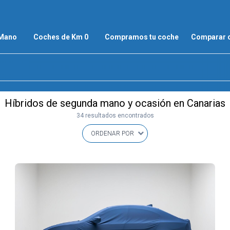
 Mano
Coches de Km 0
Compramos tu coche
Comparar 
Híbridos de segunda mano y ocasión en Canarias
34 resultados encontrados