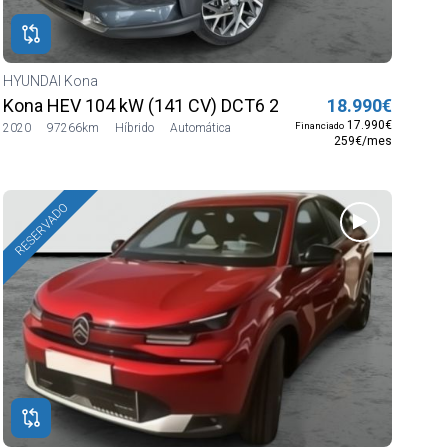
HYUNDAI Kona
Kona HEV 104 kW (141 CV) DCT6 2WD Trend
18.990€
17.990€
Financiado
2020
97266km
Híbrido
Automática
259€/mes
RESERVADO