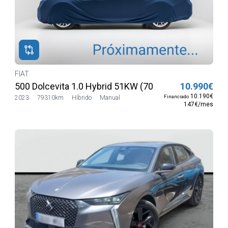
FIAT
500 Dolcevita 1.0 Hybrid 51KW (70 CV) HIB SUAVE
10.990€
10.190€
Financiado
2023
79310km
Híbrido
Manual
147€/mes