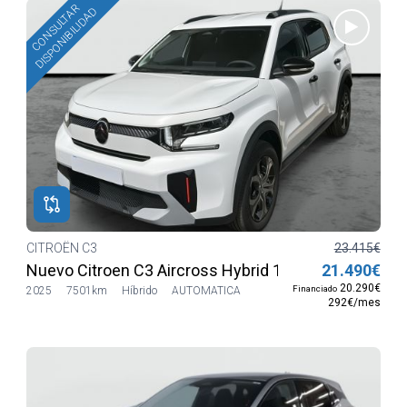
CONSULTAR
DISPONIBILIDAD
CITROËN C3
23.415€
Nuevo Citroen C3 Aircross Hybrid 145 ë-DCS6 PLUS
21.490€
20.290€
Financiado
2025
7501km
Híbrido
AUTOMATICA
292€/mes