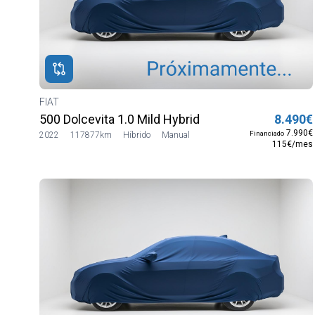
ROS
ADOS
ión
ido
FIAT
500 Dolcevita 1.0 Mild Hybrid
8.490€
7.990€
Financiado
2022
117877km
Híbrido
Manual
115€/mes