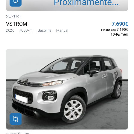
neta
SUZUKI
VSTROM
7.690€
7.190€
Financiado
2026
7000km
Gasolina
Manual
104€/mes