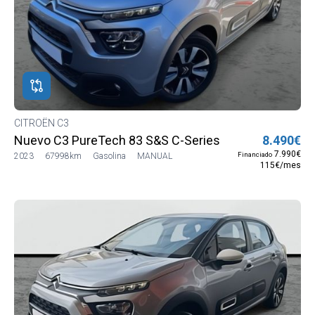
CITROËN C3
Nuevo C3 PureTech 83 S&S C-Series
8.490€
7.990€
Financiado
2023
67998km
Gasolina
MANUAL
115€/mes