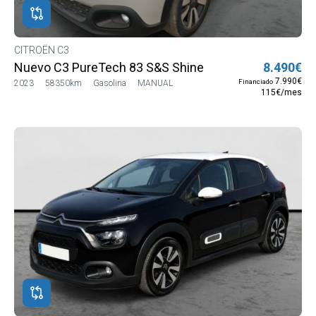
CITROËN C3
Nuevo C3 PureTech 83 S&S Shine
8.490€
7.990€
Financiado
2023
58350km
Gasolina
MANUAL
115€/mes