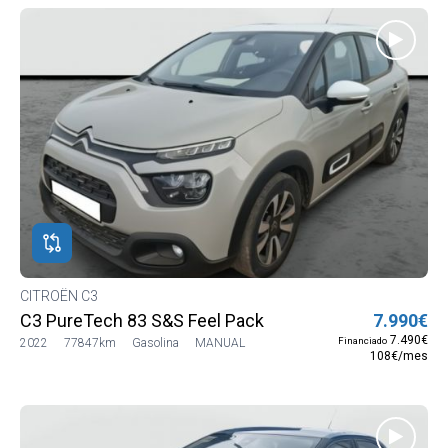
CITROËN C3
C3 PureTech 83 S&S Feel Pack
7.990€
7.490€
Financiado
2022
77847km
Gasolina
MANUAL
108€/mes