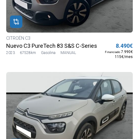
CITROËN C3
Nuevo C3 PureTech 83 S&S C-Series
8.490€
7.990€
Financiado
2023
67528km
Gasolina
MANUAL
115€/mes