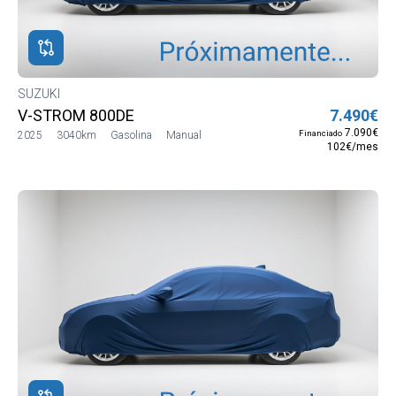
ROS
ADOS
ión
SUZUKI
io:
V-STROM 800DE
7.490€
7.090€
Financiado
2025
3040km
Gasolina
Manual
00€
102€/mes
ina
liar
pé
lumen
V
rio
acto