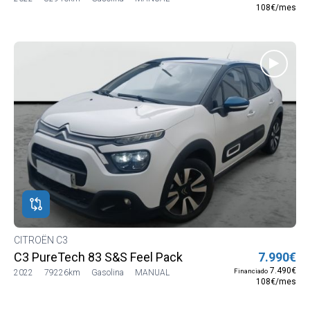
108€/mes
CITROËN C3
C3 PureTech 83 S&S Feel Pack
7.990€
7.490€
Financiado
2022
79226km
Gasolina
MANUAL
108€/mes