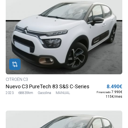
CITROËN C3
Nuevo C3 PureTech 83 S&S C-Series
8.490€
7.990€
Financiado
2023
68839km
Gasolina
MANUAL
115€/mes