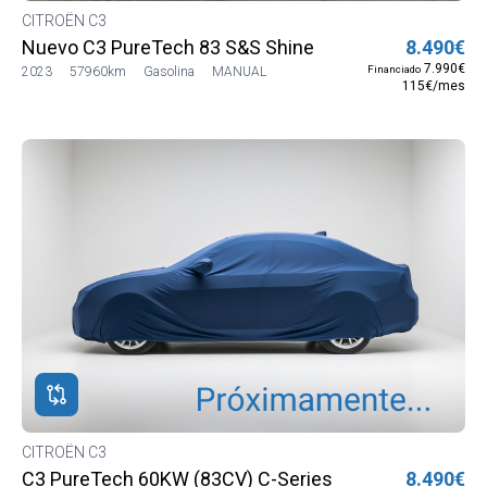
CITROËN C3
Nuevo C3 PureTech 83 S&S Shine
8.490€
7.990€
Financiado
2023
57960km
Gasolina
MANUAL
115€/mes
CITROËN C3
C3 PureTech 60KW (83CV) C-Series
8.490€