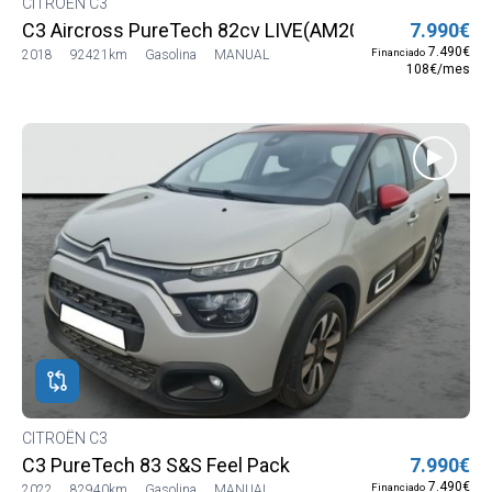
CITROËN C3
C3 Aircross PureTech 82cv LIVE(AM20)
7.990€
7.490€
Financiado
2018
92421km
Gasolina
MANUAL
108€/mes
CITROËN C3
C3 PureTech 83 S&S Feel Pack
7.990€
7.490€
Financiado
2022
82940km
Gasolina
MANUAL