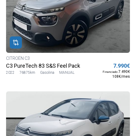
CITROËN C3
C3 PureTech 83 S&S Feel Pack
7.990€
7.490€
Financiado
2022
76875km
Gasolina
MANUAL
108€/mes