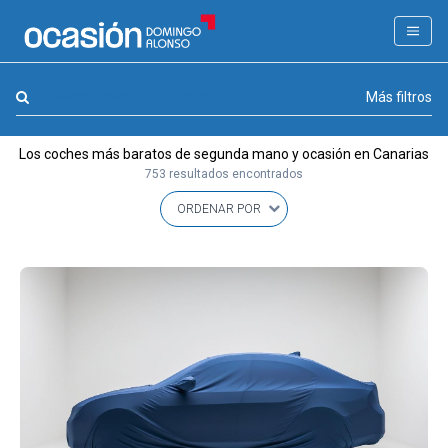
FILTROS
LA GRAN OCASION
Marca, combustible, cambio
Más filtros
Eco Days⚡
Los coches más baratos de segunda mano y ocasión en Canarias
APPROVED
753 resultados encontrados
Ocasión
KM 0
Marca
(0)
Modelo
(0)
Combustible y cambio
(0)
Precio y cuota
(1)
Carrocería, año y Kms.
(8)