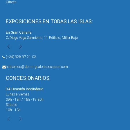
Citroën
EXPOSICIONES EN TODAS LAS ISLAS:
En Gran Canaria:
En 
C/Diego Vega Sarmiento, 11 Edificio, Miller Bajo
Ave
(+34) 928 97 21 03
hablamos@domingoalonsoocasion.com
CONCESIONARIOS:
DA Ocasión Vecindario
DA 
Lunes a viernes
Lun
09h - 13h / 16h - 19:30h
09h
Sábado
Sáb
10h - 13h
10h