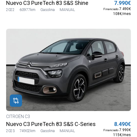
Nuevo C3 PureTech 83 S&S Shine
7.990€
7.490€
Financiado
2022
60977km
Gasolina
MANUAL
108€/mes
CITROËN C3
Nuevo C3 PureTech 83 S&S C-Series
8.490€
7.990€
Financiado
2023
74902km
Gasolina
MANUAL
115€/mes