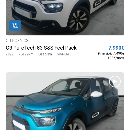
CITROËN C3
C3 PureTech 83 S&S Feel Pack
7.990€
7.490€
Financiado
2022
73129km
Gasolina
MANUAL
108€/mes