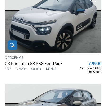
CITROËN C3
C3 PureTech 83 S&S Feel Pack
7.990€
7.490€
Financiado
2022
77785km
Gasolina
MANUAL
108€/mes