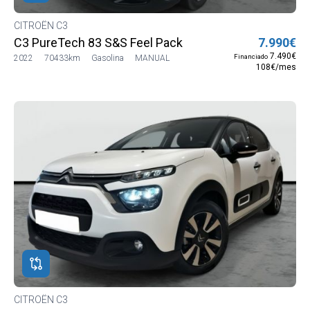
CITROËN C3
C3 PureTech 83 S&S Feel Pack
7.990€
7.490€
Financiado
2022
70433km
Gasolina
MANUAL
108€/mes
CITROËN C3