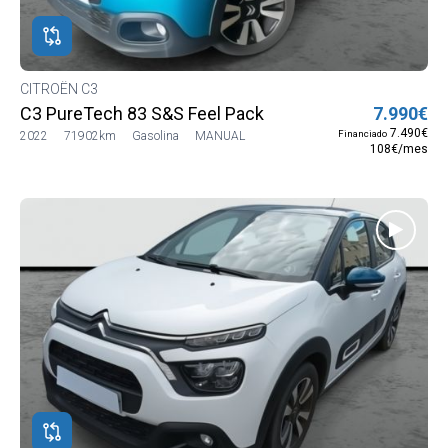
CITROËN C3
C3 PureTech 83 S&S Feel Pack
7.990€
7.490€
Financiado
2022
71902km
Gasolina
MANUAL
108€/mes