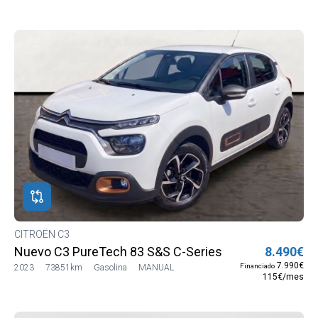
CITROËN C3
Nuevo C3 PureTech 83 S&S C-Series
8.490€
7.990€
Financiado
2023
73851km
Gasolina
MANUAL
115€/mes