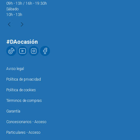
09h - 13h / 16h - 19:30h
09h
Sábado
Sáb
10h - 13h
10h
#DAocasión
Aviso legal
Política de privacidad
Política de cookies
Términos de compras
Garantía
Concesionarios - Acceso
Particulares - Acceso