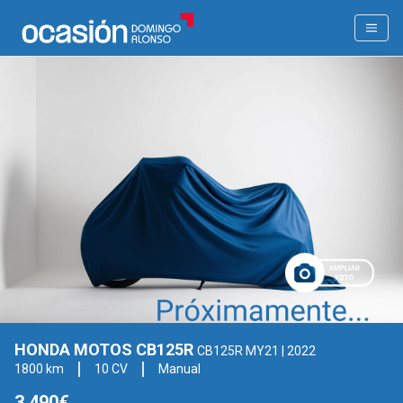
HONDA MOTOS CB125R
CB125R MY21
| 2022
1800 km
10 CV
Manual
3.490€