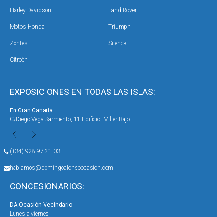
Harley Davidson
Land Rover
Motos Honda
Triumph
Zontes
Silence
Citroën
EXPOSICIONES EN TODAS LAS ISLAS:
En Gran Canaria:
En 
C/Diego Vega Sarmiento, 11 Edificio, Miller Bajo
Ave
(+34) 928 97 21 03
hablamos@domingoalonsoocasion.com
CONCESIONARIOS:
DA Ocasión Vecindario
DA 
Lunes a viernes
Lun