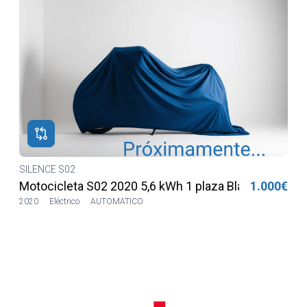
€
SILENCE S02
€
Motocicleta S02 2020 5,6 kWh 1 plaza Blanca
1.000€
2020
Eléctrico
AUTOMATICO