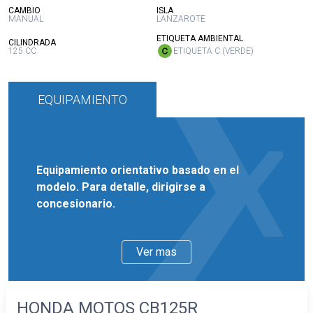
:
:
CAMBIO
ISLA
MANUAL
LANZAROTE
:
ETIQUETA AMBIENTAL
:
CILINDRADA
125 CC
ETIQUETA C (VERDE)
EQUIPAMIENTO
Equipamiento orientativo basado en el
modelo. Para detalle, dirigirse a
concesionario.
Ver mas
HONDA MOTOS CB125R