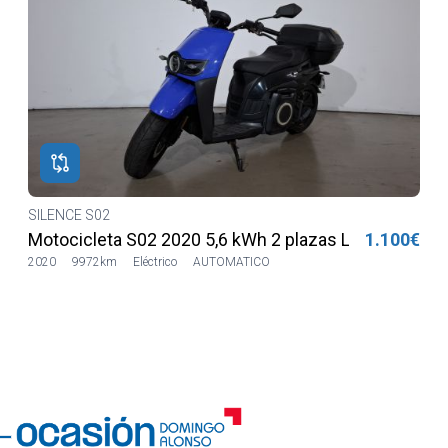
SILENCE S02
€
Motocicleta S02 2020 5,6 kWh 2 plazas Lilia LVSH
1.100€
2020
9972km
Eléctrico
AUTOMATICO