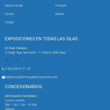
Motos Honda
Triumph
Zontes
Silence
Citroën
EXPOSICIONES EN TODAS LAS ISLAS:
En Gran Canaria:
En 
C/Diego Vega Sarmiento, 11 Edificio, Miller Bajo
Ave
(+34) 928 97 21 03
hablamos@domingoalonsoocasion.com
CONCESIONARIOS:
DA Ocasión Vecindario
DA 
Lunes a viernes
Lun
09h - 13h / 16h - 19:30h
09h
Sábado
Sáb