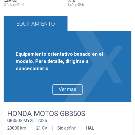
:
:
CAMBIO
ISLA
SIN DEFINIR
TENERIFE
EQUIPAMIENTO
Equipamiento orientativo basado en el
modelo. Para detalle, dirigirse a
concesionario.
Ver mas
HONDA MOTOS GB350S
GB350S MY25 | 2026
20000 km
21 CV
Sin definir
HAL