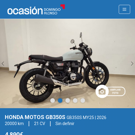
HONDA MOTOS GB350S
GB350S MY25
| 2026
20000 km
21 CV
Sin definir
4.890€