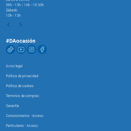
09h - 13h / 16h - 19:30h
09h
Sábado
Sáb
10h - 13h
10h
#DAocasión
Aviso legal
Política de privacidad
Política de cookies
Términos de compras
Garantía
Concesionarios - Acceso
Particulares - Acceso