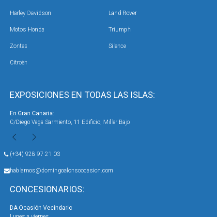
Harley Davidson
Land Rover
Motos Honda
Triumph
Zontes
Silence
Citroën
EXPOSICIONES EN TODAS LAS ISLAS:
En Gran Canaria:
En 
C/Diego Vega Sarmiento, 11 Edificio, Miller Bajo
Ave
(+34) 928 97 21 03
hablamos@domingoalonsoocasion.com
CONCESIONARIOS:
DA Ocasión Vecindario
DA 
Lunes a viernes
Lun