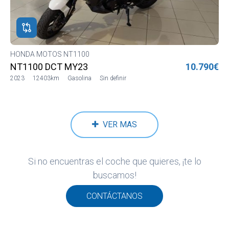
ROS
ADOS
ión
HONDA MOTOS NT1100
DA
NT1100 DCT MY23
10.790€
OS
2023
12403km
Gasolina
Sin definir
DA
OS
100
VER MAS
Si no encuentras el coche que quieres, ¡te lo
buscamos!
CONTÁCTANOS