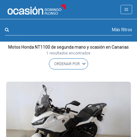
FILTROS
LA GRAN OCASION
Marca, combustible, cambio
Más filtros
Eco Days⚡
Motos Honda NT1100 de segunda mano y ocasión en Canarias
APPROVED
1 resultados encontrados
Ocasión
KM 0
Marca
(1)
Modelo
(1)
Combustible y cambio
(0)
Precio y cuota
(0)
Carrocería, año y Kms.
(0)