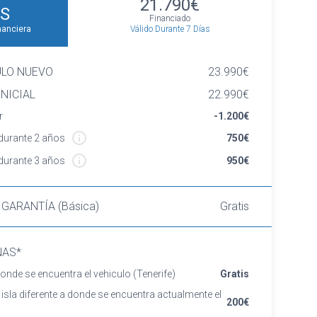
21.790€
S
Financiado
Válido Durante 7 Días
nanciera
ULO NUEVO
23.990€
NICIAL
22.990€
r
-1.200€
urante 2 años
750€
urante 3 años
950€
 GARANTÍA (Básica)
Gratis
NAS*
onde se encuentra el vehiculo
(Tenerife)
Gratis
 isla diferente a donde se encuentra actualmente el
200€