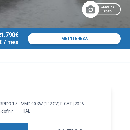
21.790€
ME INTERESA
€
/ mes
IDO 1.5 I-MMD 90 KW (122 CV) E-CVT | 2026
 definir
HAL