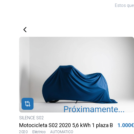
Estos que 
.095€
SILENCE S02
590€
Motocicleta S02 2020 5,6 kWh 1 plaza Blanca
1.000€
2020
Eléctrico
AUTOMATICO