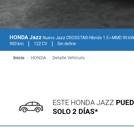
HONDA Jazz
Nuevo Jazz CROSSTAR Híbrido 1.5 i-MMD 90 kW (122 CV)
900 km
122 CV
Sin definir
Inicio
/
HONDA
/
Detalle Vehículo
/
ESTE HONDA JAZZ
PUED
SOLO 2 DÍAS*