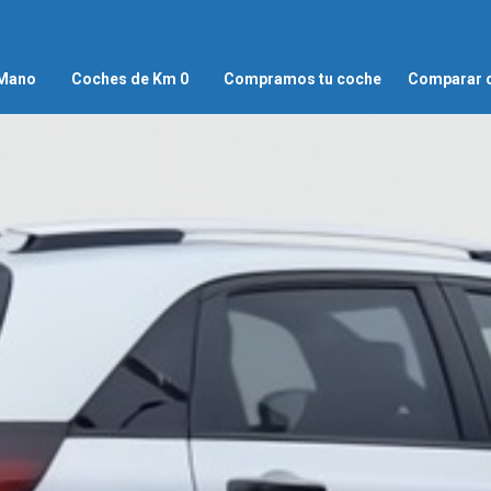
 Mano
Coches de Km 0
Compramos tu coche
Comparar 