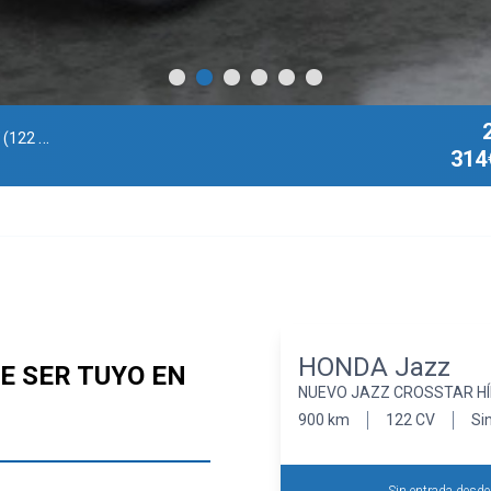
 e-CVT
| 2026
314
HONDA Jazz
E SER TUYO EN
NUEVO JAZZ CROSSTAR HÍBR
900 km
122 CV
Sin