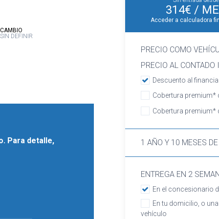
Sin entrada desde
314€
/ ME
Acceder a calculadora fi
:
CAMBIO
SIN DEFINIR
PRECIO COMO VEHÍC
PRECIO AL CONTADO I
Descuento al financia
Cobertura premium* d
Cobertura premium* d
. Para detalle,
1 AÑO Y 10 MESES DE
ENTREGA EN 2 SEMA
En el concesionario d
En tu domicilio, o una
vehículo