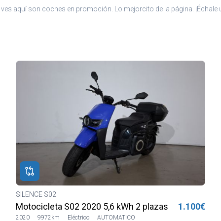
ves aquí son coches en promoción. Lo mejorcito de la página. ¡Échale u
SILENCE S02
Motocicleta S02 2020 5,6 kWh 2 plazas Lilia LVSH
1.100€
2020
9972km
Eléctrico
AUTOMATICO