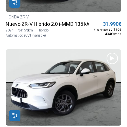
HONDA ZR-V
Nuevo ZR-V Híbrido 2.0 i-MMD 135 kW (184 CV) Elega
31.990€
30.190€
Financiado
2024
34153km
Híbrido
434€/mes
Automático eCVT (variable)