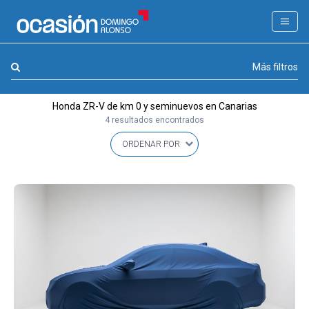
FILTROS
LA GRAN OCASION
Marca, combustible, cambio
Más filtros
Eco Days⚡
Honda ZR-V de km 0 y seminuevos en Canarias
APPROVED
4 resultados encontrados
Ocasión
KM 0
Marca
(1)
Modelo
(1)
Combustible y cambio
(0)
Precio y cuota
(0)
Carrocería, año y Kms.
(0)