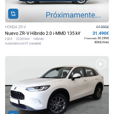
ROS
ADOS
M
HONDA ZR-V
44.990€
Nuevo ZR-V Híbrido 2.0 i-MMD 135 kW (184 CV) Sport
31.490€
DA
30.290€
Financiado
2025
22001km
Híbrido
436€/mes
Automático eCVT (variable)
DA
V