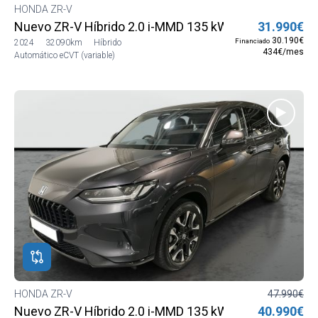
HONDA ZR-V
Nuevo ZR-V Híbrido 2.0 i-MMD 135 kW (184 CV) Elega
31.990€
30.190€
Financiado
2024
32090km
Híbrido
434€/mes
Automático eCVT (variable)
HONDA ZR-V
47.990€
Nuevo ZR-V Híbrido 2.0 i-MMD 135 kW (184 CV) Adva
40.990€