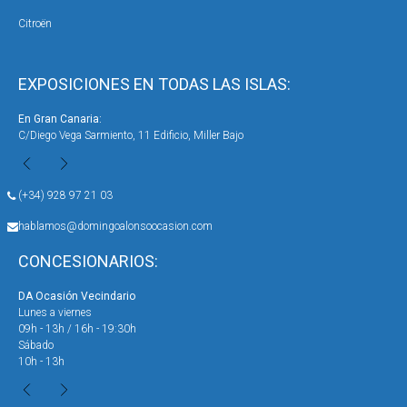
Citroën
EXPOSICIONES EN TODAS LAS ISLAS:
En Gran Canaria:
En 
C/Diego Vega Sarmiento, 11 Edificio, Miller Bajo
Ave
(+34) 928 97 21 03
hablamos@domingoalonsoocasion.com
CONCESIONARIOS:
DA Ocasión Vecindario
DA 
Lunes a viernes
Lun
09h - 13h / 16h - 19:30h
09h
Sábado
Sáb
10h - 13h
10h