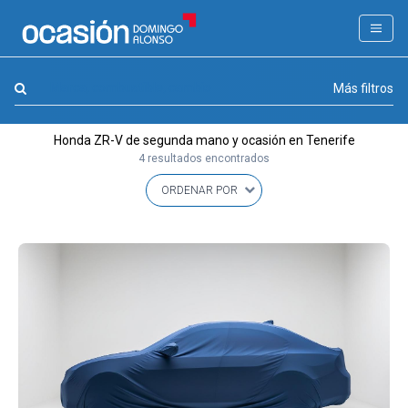
FILTROS
LA GRAN OCASION
Marca, combustible, cambio
Más filtros
Eco Days⚡
Honda ZR-V de segunda mano y ocasión en Tenerife
APPROVED
4 resultados encontrados
Ocasión
KM 0
Marca
(1)
Modelo
(1)
Combustible y cambio
(0)
Precio y cuota
(0)
Carrocería, año y Kms.
(0)