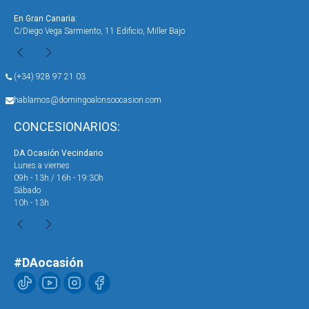
En Gran Canaria:
En 
C/Diego Vega Sarmiento, 11 Edificio, Miller Bajo
Ave
(+34) 928 97 21 03
hablamos@domingoalonsoocasion.com
CONCESIONARIOS:
DA Ocasión Vecindario
DA 
Lunes a viernes
Lun
09h - 13h / 16h - 19:30h
09h
Sábado
Sáb
10h - 13h
10h
#DAocasión