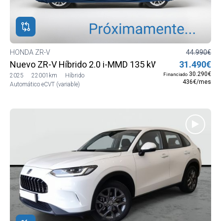
ROS
ADOS
M
HONDA ZR-V
44.990€
Nuevo ZR-V Híbrido 2.0 i-MMD 135 kW (184 CV) Sport
31.490€
DA
30.290€
Financiado
2025
22001km
Híbrido
436€/mes
Automático eCVT (variable)
DA
V