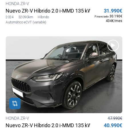
HONDA ZR-V
Nuevo ZR-V Híbrido 2.0 i-MMD 135 kW (184 CV) Elega
31.990€
30.190€
Financiado
2024
32090km
Híbrido
434€/mes
Automático eCVT (variable)
HONDA ZR-V
47.990€
Nuevo ZR-V Híbrido 2.0 i-MMD 135 kW (184 CV) Adva
40.990€