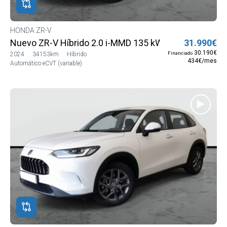
HONDA ZR-V
Nuevo ZR-V Híbrido 2.0 i-MMD 135 kW (184 CV) Elega
31.990€
30.190€
Financiado
2024
34153km
Híbrido
434€/mes
Automático eCVT (variable)