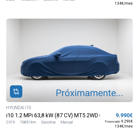
134€/mes
HYUNDAI i10
i10 1.2 MPi 63,8 kW (87 CV) MT5 2WD Classic
9.990€
9.290€
Financiado
2019
76891km
Gasolina
Manual
134€/mes