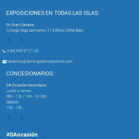
EXPOSICIONES EN TODAS LAS ISLAS:
ran Canaria:
En Gran Can
go Vega Sarmiento, 11 Edificio, Miller Bajo
Avenida de C
(+34) 928 97 21 03
hablamos@domingoalonsoocasion.com
CONCESIONARIOS:
DA Ocasión Vecindario
DA Oca
Lunes a viernes
Lunes 
09h - 13h / 16h - 19:30h
09h - 
Sábado
Sábad
10h - 13h
10h - 
#DAocasión