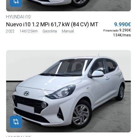
HYUNDAI i10
Nuevo i10 1.2 MPi 61,7 kW (84 CV) MT5 2WD Go MY21
9.990€
9.290€
Financiado
2022
146125km
Gasolina
Manual
134€/mes