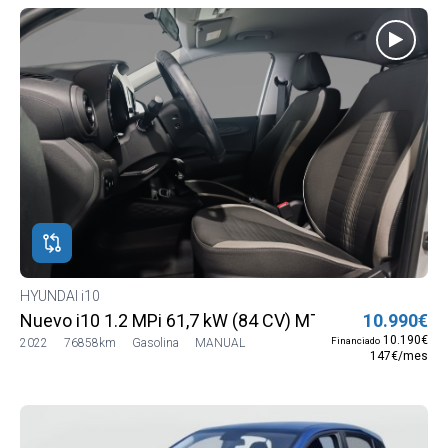
HYUNDAI i10
Nuevo i10 1.2 MPi 61,7 kW (84 CV) MT5 2WD Go MY21
10.990€
10.190€
Financiado
2022
76858km
Gasolina
MANUAL
147€/mes