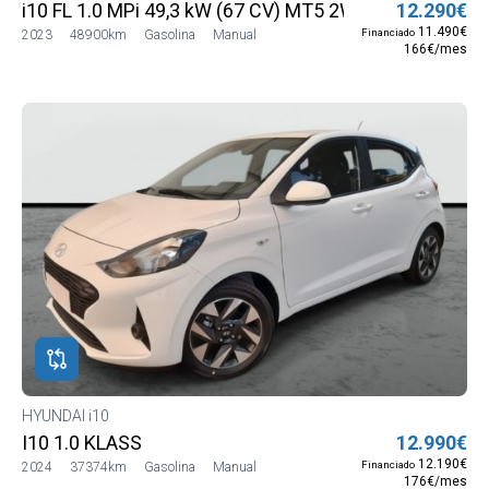
i10 FL 1.0 MPi 49,3 kW (67 CV) MT5 2WD Sense (Con r
12.290€
11.490€
Financiado
2023
48900km
Gasolina
Manual
166€/mes
HYUNDAI i10
I10 1.0 KLASS
12.990€
12.190€
Financiado
2024
37374km
Gasolina
Manual
176€/mes