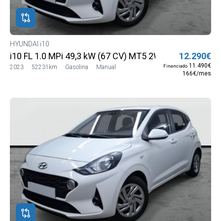
HYUNDAI i10
i10 FL 1.0 MPi 49,3 kW (67 CV) MT5 2WD Sense (Con r
12.290€
11.490€
Financiado
2023
52231km
Gasolina
Manual
166€/mes