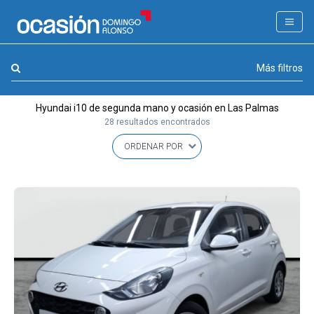
FILTROS
LA GRAN OCASION
Marca, combustible, cambio
Más filtros
Eco Days⚡
Hyundai i10 de segunda mano y ocasión en Las Palmas
APPROVED
28 resultados encontrados
Ocasión
KM 0
Marca
(1)
Modelo
(1)
Combustible y cambio
(0)
Precio y cuota
(0)
Carrocería, año y Kms.
(0)