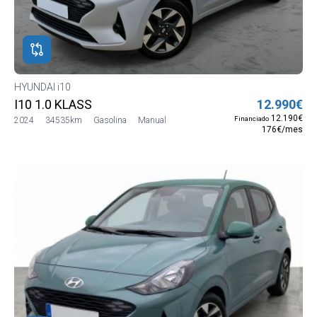
HYUNDAI i10
I10 1.0 KLASS
12.990€
12.190€
Financiado
2024
34535km
Gasolina
Manual
176€/mes