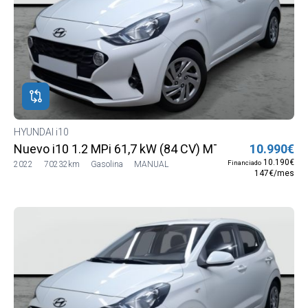
HYUNDAI i10
Nuevo i10 1.2 MPi 61,7 kW (84 CV) MT5 2WD Go MY21
10.990€
10.190€
Financiado
2022
70232km
Gasolina
MANUAL
147€/mes