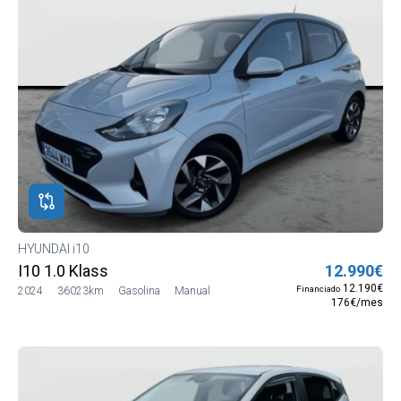
HYUNDAI i10
I10 1.0 Klass
12.990€
12.190€
Financiado
2024
36023km
Gasolina
Manual
176€/mes