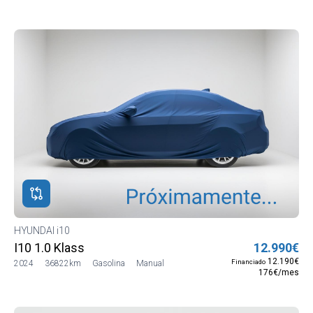
HYUNDAI i10
I10 1.0 Klass
12.990€
12.190€
Financiado
2024
36822km
Gasolina
Manual
176€/mes