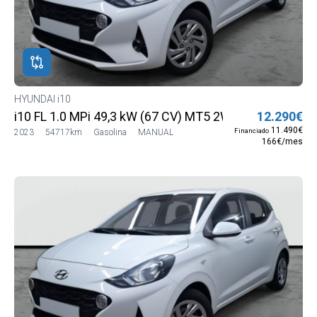
HYUNDAI i10
i10 FL 1.0 MPi 49,3 kW (67 CV) MT5 2WD Sense (Con r
12.290€
11.490€
Financiado
2023
54717km
Gasolina
MANUAL
166€/mes