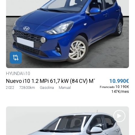
HYUNDAI i10
Nuevo i10 1.2 MPi 61,7 kW (84 CV) MT5 2WD Go MY21
10.990€
10.190€
Financiado
2022
72800km
Gasolina
Manual
147€/mes