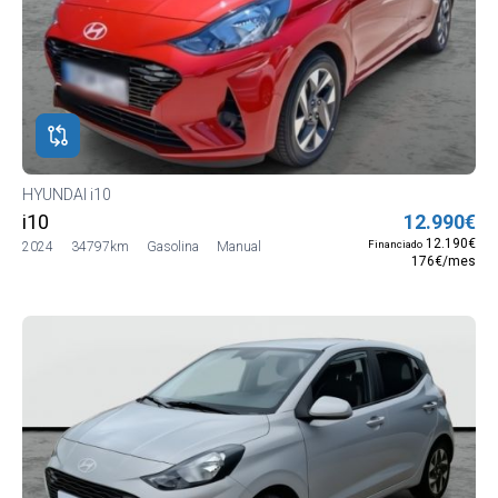
HYUNDAI i10
i10
12.990€
12.190€
Financiado
2024
34797km
Gasolina
Manual
176€/mes