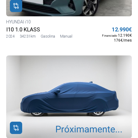
HYUNDAI i10
I10 1.0 KLASS
12.990€
12.190€
Financiado
2024
34231km
Gasolina
Manual
176€/mes