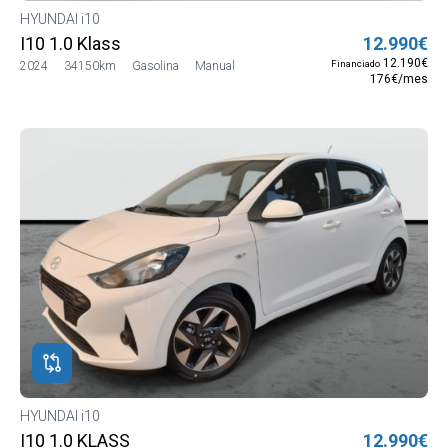
HYUNDAI i10
I10 1.0 Klass
12.990€
12.190€
Financiado
2024
34150km
Gasolina
Manual
176€/mes
HYUNDAI i10
I10 1.0 KLASS
12.990€