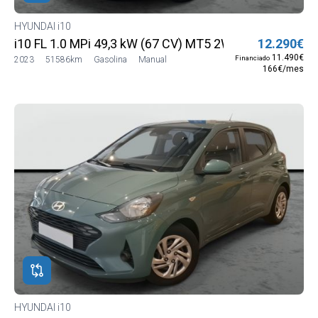
HYUNDAI i10
i10 FL 1.0 MPi 49,3 kW (67 CV) MT5 2WD Sense (Con r
12.290€
11.490€
Financiado
2023
51586km
Gasolina
Manual
166€/mes
HYUNDAI i10