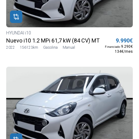
ROS
ADOS
ión
HYUNDAI i10
DAI
Nuevo i10 1.2 MPi 61,7 kW (84 CV) MT5 2WD Go MY21
9.990€
DAI
9.290€
Financiado
2022
156123km
Gasolina
Manual
134€/mes