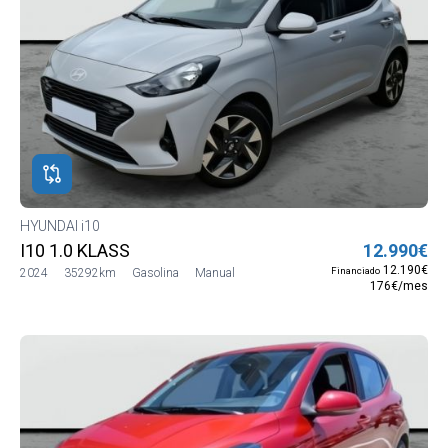
HYUNDAI i10
I10 1.0 KLASS
12.990€
12.190€
Financiado
2024
35292km
Gasolina
Manual
176€/mes