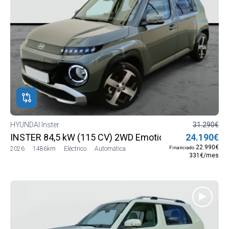
HYUNDAI Inster
31.290€
INSTER 84,5 kW (115 CV) 2WD Emotion MY26
24.190€
22.990€
Financiado
2026
1486km
Eléctrico
Automática
331€/mes