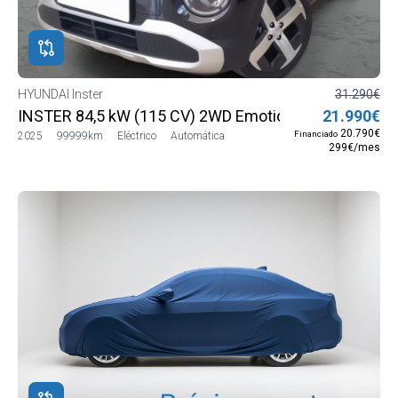
ROS
ADOS
M
HYUNDAI Inster
31.290€
INSTER 84,5 kW (115 CV) 2WD Emotion MY26
21.990€
DAI
20.790€
Financiado
2025
99999km
Eléctrico
Automática
299€/mes
DAI
r