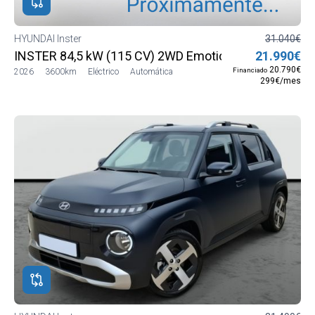
HYUNDAI Inster
31.040€
INSTER 84,5 kW (115 CV) 2WD Emotion MY26
21.990€
20.790€
Financiado
2026
3600km
Eléctrico
Automática
299€/mes