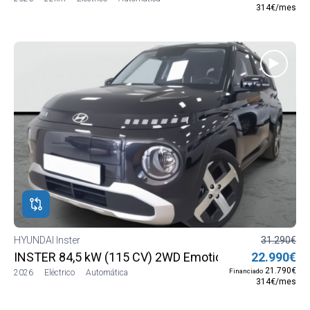
314€/mes
HYUNDAI Inster
31.290€
INSTER 84,5 kW (115 CV) 2WD Emotion MY26
22.990€
21.790€
Financiado
2026
Eléctrico
Automática
314€/mes