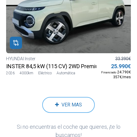
HYUNDAI Inster
33.390€
INSTER 84,5 kW (115 CV) 2WD Premium MY26
25.990€
24.790€
Financiado
2026
4000km
Eléctrico
Automática
357€/mes
VER MAS
Si no encuentras el coche que quieres, ¡te lo
buscamos!