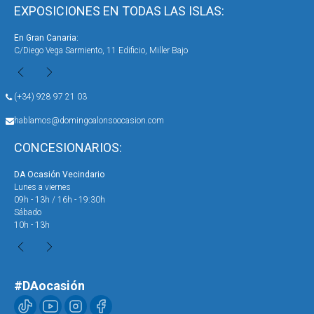
EXPOSICIONES EN TODAS LAS ISLAS:
En Gran Canaria:
En 
C/Diego Vega Sarmiento, 11 Edificio, Miller Bajo
Ave
(+34) 928 97 21 03
hablamos@domingoalonsoocasion.com
CONCESIONARIOS:
DA Ocasión Vecindario
DA 
Lunes a viernes
Lun
09h - 13h / 16h - 19:30h
09h
Sábado
Sáb
10h - 13h
10h
#DAocasión