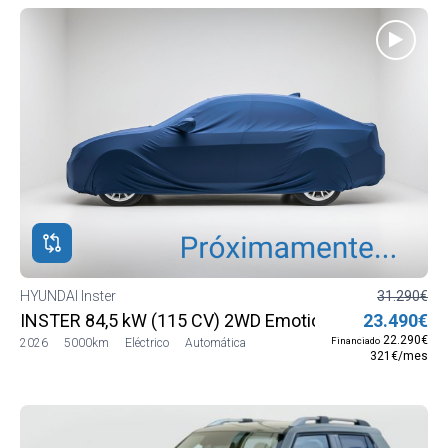
HYUNDAI Inster
31.290€
INSTER 84,5 kW (115 CV) 2WD Emotion MY26
23.490€
22.290€
Financiado
2026
5000km
Eléctrico
Automática
321€/mes