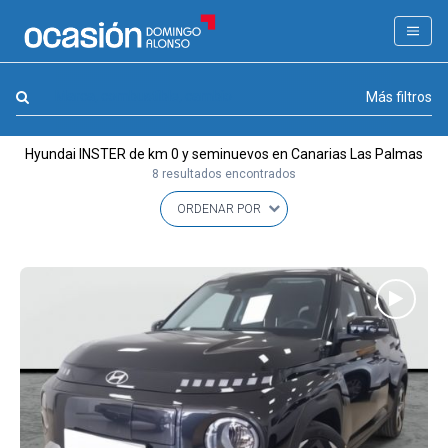
FILTROS
LA GRAN OCASION
Marca, combustible, cambio
Más filtros
Eco Days⚡
Hyundai INSTER de km 0 y seminuevos en Canarias Las Palmas
APPROVED
8 resultados encontrados
Ocasión
KM 0
Marca
(1)
Modelo
(1)
Combustible y cambio
(0)
Precio y cuota
(0)
Carrocería, año y Kms.
(0)