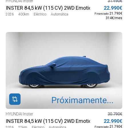
HYUNDAI Inster
31.490€
INSTER 84,5 kW (115 CV) 2WD Emotion MY26
22.990€
21.790€
Financiado
2026
400km
Eléctrico
Automática
314€/mes
HYUNDAI Inster
30.790€
INSTER 84,5 kW (115 CV) 2WD Emotion MY26
22.990€
21.790€
Financiado
2026
22km
Eléctrico
Automática