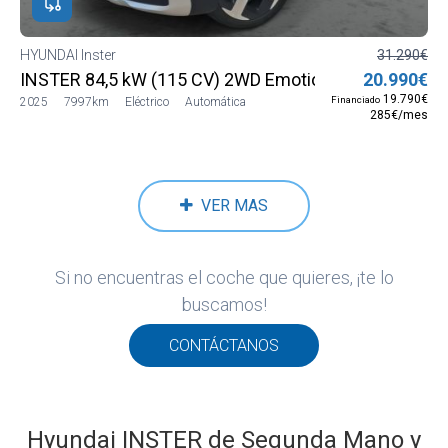
HYUNDAI Inster
31.290€
INSTER 84,5 kW (115 CV) 2WD Emotion
20.990€
19.790€
Financiado
2025
7997km
Eléctrico
Automática
285€/mes
VER MAS
Si no encuentras el coche que quieres, ¡te lo
buscamos!
CONTÁCTANOS
Hyundai INSTER de Segunda Mano y