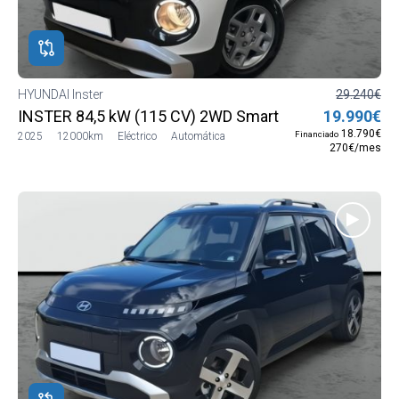
ROS
ADOS
ión
HYUNDAI Inster
29.240€
DAI
INSTER 84,5 kW (115 CV) 2WD Smart
19.990€
DAI
18.790€
Financiado
2025
12000km
Eléctrico
Automática
270€/mes
r