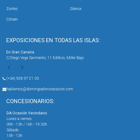
Zontes
Silence
Citroën
EXPOSICIONES EN TODAS LAS ISLAS:
En Gran Canaria:
En 
C/Diego Vega Sarmiento, 11 Edificio, Miller Bajo
Ave
(+34) 928 97 21 03
hablamos@domingoalonsoocasion.com
CONCESIONARIOS:
DA Ocasión Vecindario
DA 
Lunes a viernes
Lun
09h - 13h / 16h - 19:30h
09h
Sábado
Sáb
10h - 13h
10h