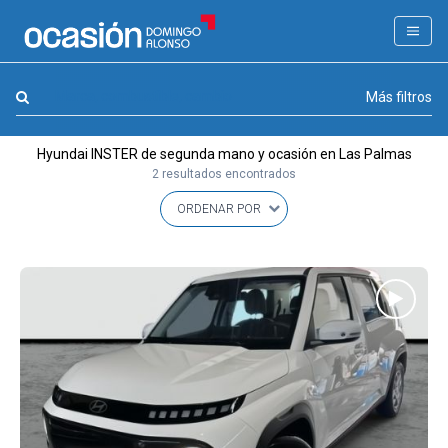
FILTROS
LA GRAN OCASION
Marca, combustible, cambio
Más filtros
Eco Days⚡
Hyundai INSTER de segunda mano y ocasión en Las Palmas
APPROVED
2 resultados encontrados
Ocasión
KM 0
Marca
(1)
Modelo
(1)
Combustible y cambio
(0)
Precio y cuota
(0)
Carrocería, año y Kms.
(0)