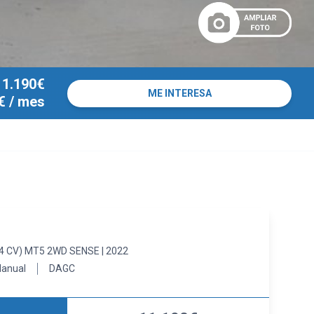
11.190€
ME INTERESA
€
/ mes
84 CV) MT5 2WD SENSE | 2022
anual
DAGC