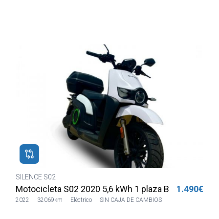
SILENCE S02
H
€
Motocicleta S02 2020 5,6 kWh 1 plaza Blanca
1.490€
2022
32069km
Eléctrico
SIN CAJA DE CAMBIOS