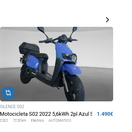
SILENCE S02
HON
Motocicleta S02 2022 5,6kWh 2pl Azul Sharing
1.490€
MSX
2022
7232km
Eléctrico
AUTOMATICO
2023