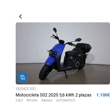
SILENCE S02
a
000€
Motocicleta S02 2020 5,6 kWh 2 plazas Lilia LVS
1.100
2020
9972km
Eléctrico
AUTOMATICO