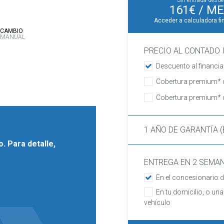
Sin entrada desde
161€
/ ME
Acceder a calculadora fi
:
CAMBIO
MANUAL
PRECIO AL CONTADO I
Descuento al financia
Cobertura premium* d
Cobertura premium* d
1 AÑO DE GARANTÍA (
. Para detalle,
ENTREGA EN 2 SEMA
En el concesionario d
En tu domicilio, o una
vehículo