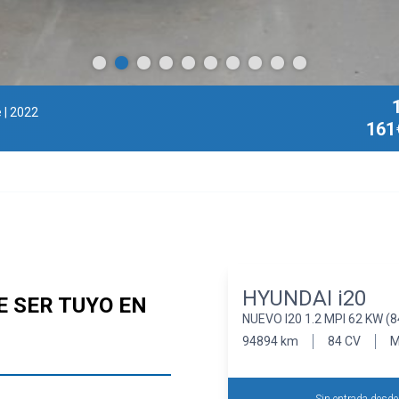
e
| 2022
161
HYUNDAI i20
E SER TUYO EN
NUEVO I20 1.2 MPI 62 KW (
94894 km
84 CV
M