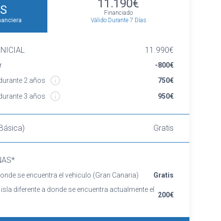
11.190€
S
Financiado
Válido Durante 7 Días
nanciera
NICIAL
11.990€
r
-800€
urante 2 años
750€
urante 3 años
950€
Básica)
Gratis
NAS*
onde se encuentra el vehiculo
(Gran Canaria)
Gratis
 isla diferente a donde se encuentra actualmente el
200€