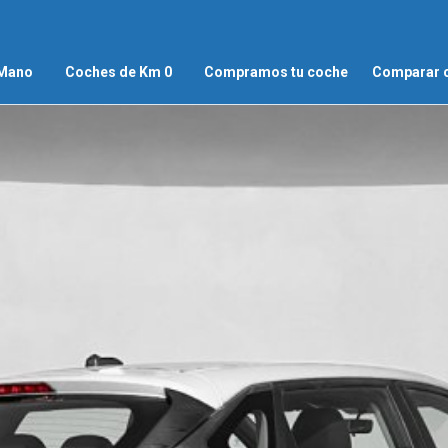
 Mano
Coches de Km 0
Compramos tu coche
Comparar 