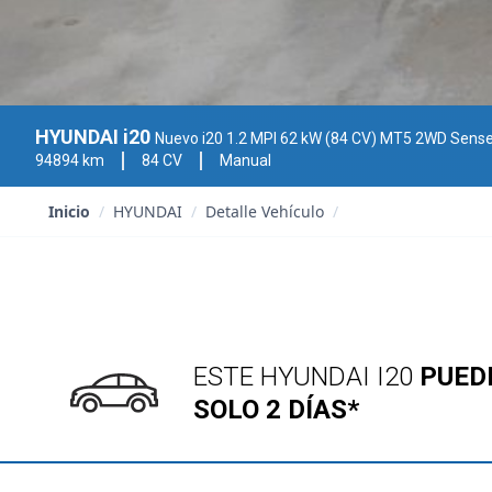
HYUNDAI i20
Nuevo i20 1.2 MPI 62 kW (84 CV) MT5 2WD Sens
94894 km
84 CV
Manual
Inicio
/
HYUNDAI
/
Detalle Vehículo
/
ESTE HYUNDAI I20
PUED
SOLO 2 DÍAS*