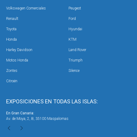
Volkswagen Comerciales
Peugeot
Renault
Ford
Toyota
Hyundai
Honda
KTM
Harley Davidson
Land Rover
Motos Honda
Triumph
Zontes
Silence
Citroën
EXPOSICIONES EN TODAS LAS ISLAS:
En Gran Canaria:
En 
Av. de Moya, 2, B, 35100 Maspalomas
Car