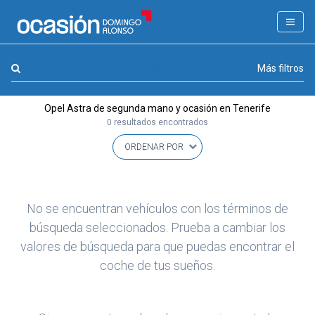
FILTROS
LA GRAN OCASION
Marca, combustible, cambio
Más filtros
Eco Days⚡
Opel Astra de segunda mano y ocasión en Tenerife
APPROVED
0 resultados encontrados
Ocasión
KM 0
Marca
(1)
No se encuentran vehículos con los términos de
Modelo
búsqueda seleccionados. Prueba a cambiar los
(0)
valores de búsqueda para que puedas encontrar el
Combustible y cambio
(0)
coche de tus sueños.
Precio y cuota
(0)
Carrocería, año y Kms.
(0)