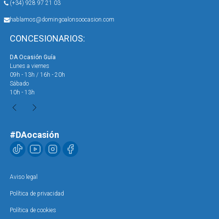
(+34) 928 97 21 03
hablamos@domingoalonsoocasion.com
CONCESIONARIOS:
DA Ocasión Guía
DA 
Lunes a viernes
Lun
09h - 13h / 16h - 20h
09h
Sábado
Sáb
10h - 13h
10h
#DAocasión
Aviso legal
Política de privacidad
Política de cookies