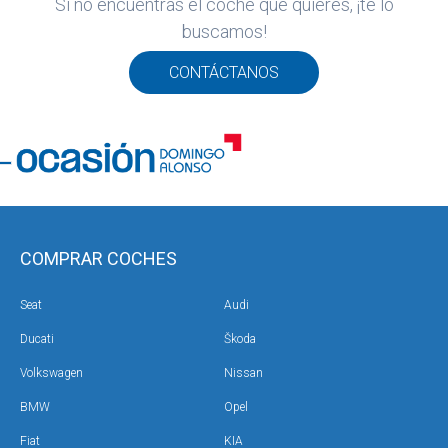
Si no encuentras el coche que quieres, ¡te lo
ROS
buscamos!
ADOS
EL
CONTÁCTANOS
COMPRAR COCHES
Seat
Audi
Ducati
Škoda
Volkswagen
Nissan
BMW
Opel
Fiat
KIA