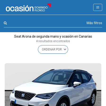
FILTROS
LA GRAN OCASION
Marca, combustible, cambio
Más filtros
Eco Days⚡
Seat Arona de segunda mano y ocasión en Canarias
APPROVED
4 resultados encontrados
Ocasión
KM 0
Marca
(1)
Modelo
(1)
Combustible y cambio
(0)
Precio y cuota
(0)
Carrocería, año y Kms.
(0)