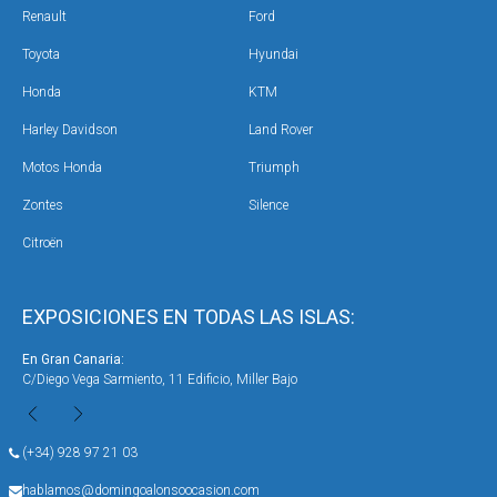
Renault
Ford
Toyota
Hyundai
Honda
KTM
Harley Davidson
Land Rover
Motos Honda
Triumph
Zontes
Silence
Citroën
EXPOSICIONES EN TODAS LAS ISLAS:
En Gran Canaria:
En 
C/Diego Vega Sarmiento, 11 Edificio, Miller Bajo
Ave
(+34) 928 97 21 03
hablamos@domingoalonsoocasion.com