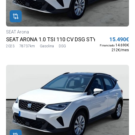
ROS
ADOS
ión
SEAT Arona
AT
SEAT ARONA 1.0 TSI 110 CV DSG STYLE XL
15.490€
AT
14.690€
Financiado
2023
78737km
Gasolina
DSG
212€/mes
na