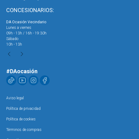
CONCESIONARIOS:
DA Ocasión Vecindario
DA 
Lunes a viernes
Lun
09h - 13h / 16h - 19:30h
09h
Sábado
Sáb
10h - 13h
10h
#DAocasión
Aviso legal
Política de privacidad
Política de cookies
Términos de compras