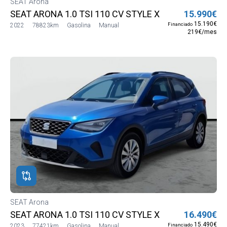
SEAT Arona
SEAT ARONA 1.0 TSI 110 CV STYLE XL EDITION
15.990€
15.190€
Financiado
2022
78823km
Gasolina
Manual
219€/mes
SEAT Arona
SEAT ARONA 1.0 TSI 110 CV STYLE XL EDITION
16.490€
15.490€
Financiado
2023
77421km
Gasolina
Manual