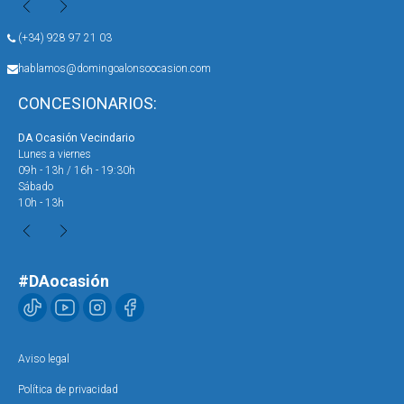
(+34) 928 97 21 03
hablamos@domingoalonsoocasion.com
CONCESIONARIOS:
DA Ocasión Vecindario
DA 
Lunes a viernes
Lun
09h - 13h / 16h - 19:30h
09h
Sábado
Sáb
10h - 13h
10h
#DAocasión
Aviso legal
Política de privacidad