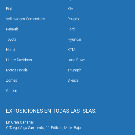
Fiat
KIA
Volkswagen Comerciales
Peugeot
Renault
Ford
Toyota
Hyundai
Honda
KTM
Harley Davidson
Land Rover
Motos Honda
Triumph
Zontes
Silence
Citroën
EXPOSICIONES EN TODAS LAS ISLAS:
En Gran Canaria:
En 
C/Diego Vega Sarmiento, 11 Edificio, Miller Bajo
Ave