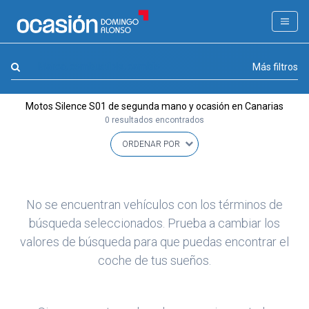
FILTROS
LA GRAN OCASION
Marca, combustible, cambio
Más filtros
Eco Days⚡
Motos Silence S01 de segunda mano y ocasión en Canarias
APPROVED
0 resultados encontrados
Ocasión
KM 0
Marca
(1)
No se encuentran vehículos con los términos de
Modelo
búsqueda seleccionados. Prueba a cambiar los
(0)
valores de búsqueda para que puedas encontrar el
Combustible y cambio
(0)
coche de tus sueños.
Precio y cuota
(0)
Carrocería, año y Kms.
(0)