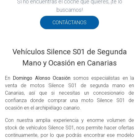
Si no encuentras el coche que quieres, ¡te lo
ROS
buscamos!
ADOS
ión
CONTÁCTANOS
NCE
Vehículos Silence S01 de Segunda
Mano y Ocasión en Canarias
En
Domingo Alonso
Ocasión
somos especialistas en la
venta de motos Silence S01 de segunda mano en
Canarias, así que si necesitas un concesionario de
confianza donde comprar una moto Silence S01 de
ocasión en el archipiélago canario.
Con nuestra amplia experiencia y enorme volumen de
stock de vehículos Silence S01, nos permite hacer ofertas
continuamente, por lo que podrás encontrar ese modelo