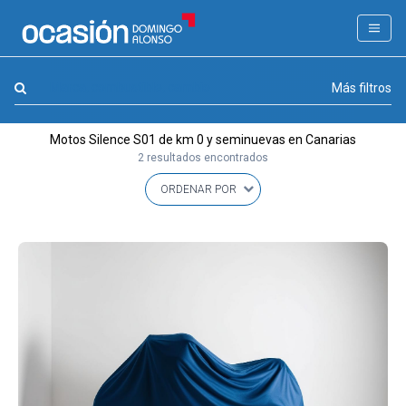
FILTROS
LA GRAN OCASION
Marca, combustible, cambio
Más filtros
Eco Days⚡
Motos Silence S01 de km 0 y seminuevas en Canarias
APPROVED
2 resultados encontrados
Ocasión
KM 0
Marca
(1)
Modelo
(1)
Combustible y cambio
(0)
Precio y cuota
(0)
Carrocería, año y Kms.
(0)