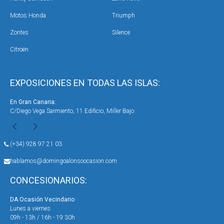
Motos Honda
Triumph
Zontes
Silence
Citroën
EXPOSICIONES EN TODAS LAS ISLAS:
En Gran Canaria:
En 
C/Diego Vega Sarmiento, 11 Edificio, Miller Bajo
Ave
(+34) 928 97 21 03
hablamos@domingoalonsoocasion.com
CONCESIONARIOS:
DA Ocasión Vecindario
DA 
Lunes a viernes
Lun
09h - 13h / 16h - 19:30h
09h