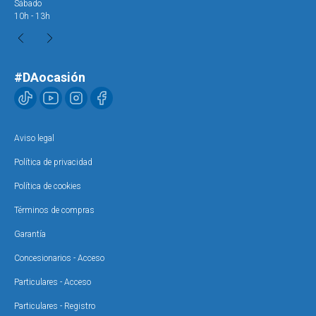
Sábado
Sáb
10h - 13h
10h
#DAocasión
Aviso legal
Política de privacidad
Política de cookies
Términos de compras
Garantía
Concesionarios - Acceso
Particulares - Acceso
Particulares - Registro