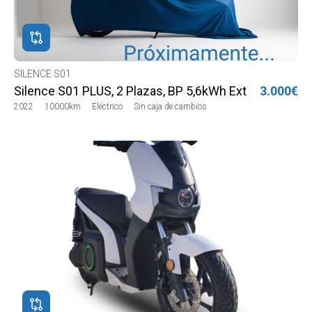
ROS
ADOS
M
SILENCE S01
Silence S01 PLUS, 2 Plazas, BP 5,6kWh Ext
3.000€
NCE
2022
10000km
Eléctrico
Sin caja de cambios
NCE