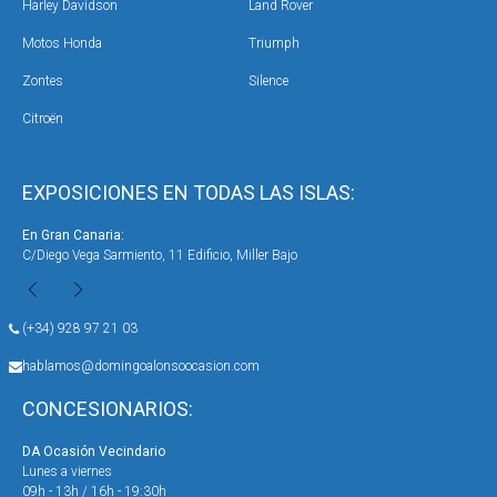
Harley Davidson
Land Rover
Motos Honda
Triumph
Zontes
Silence
Citroën
EXPOSICIONES EN TODAS LAS ISLAS:
En Gran Canaria:
En 
C/Diego Vega Sarmiento, 11 Edificio, Miller Bajo
Ave
(+34) 928 97 21 03
hablamos@domingoalonsoocasion.com
CONCESIONARIOS:
DA Ocasión Vecindario
DA 
Lunes a viernes
Lun
09h - 13h / 16h - 19:30h
09h