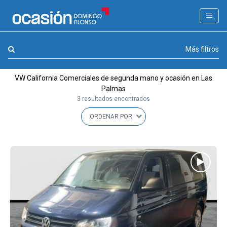
FILTROS
LA GRAN OCASION
Marca, combustible, cambio
Más filtros
Eco Days⚡
VW California Comerciales de segunda mano y ocasión en Las
APPROVED
Palmas
3 resultados encontrados
Ocasión
KM 0
Marca
(1)
Modelo
(1)
Combustible y cambio
(0)
Precio y cuota
(0)
Carrocería, año y Kms.
(0)