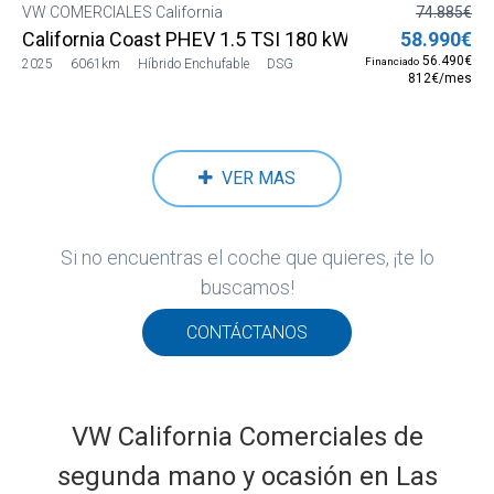
VW COMERCIALES California
74.885€
California Coast PHEV 1.5 TSI 180 kW (245 CV) DSG
58.990€
56.490€
Financiado
2025
6061km
Híbrido Enchufable
DSG
812€/mes
VER MAS
Si no encuentras el coche que quieres, ¡te lo
buscamos!
CONTÁCTANOS
VW California Comerciales de
segunda mano y ocasión en Las