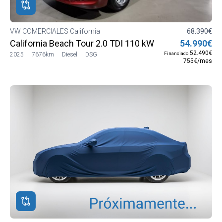
VW COMERCIALES California
68.390€
California Beach Tour 2.0 TDI 110 kW (150 CV) DSG
54.990€
52.490€
Financiado
2025
7676km
Diesel
DSG
755€/mes