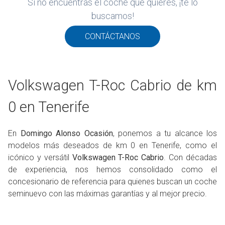
Si no encuentras el coche que quieres, ¡te lo
ROS
buscamos!
ADOS
M
CONTÁCTANOS
WAGEN
Volkswagen T-Roc Cabrio de km
0 en Tenerife
En
Domingo Alonso Ocasión
, ponemos a tu alcance los
modelos más deseados de km 0 en Tenerife, como el
icónico y versátil
Volkswagen T-Roc Cabrio
. Con décadas
de experiencia, nos hemos consolidado como el
concesionario de referencia para quienes buscan un coche
seminuevo con las máximas garantías y al mejor precio.