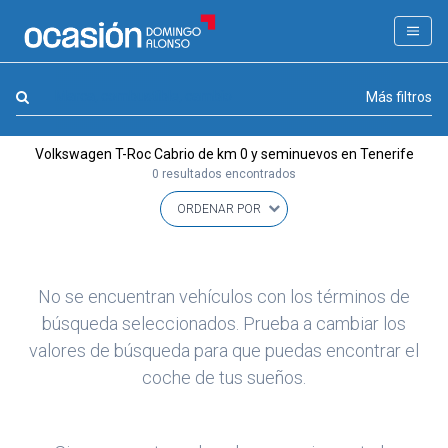
FILTROS
LA GRAN OCASION
Marca, combustible, cambio
Más filtros
Eco Days⚡
Volkswagen T-Roc Cabrio de km 0 y seminuevos en Tenerife
APPROVED
0 resultados encontrados
Ocasión
KM 0
Marca
(1)
No se encuentran vehículos con los términos de
Modelo
búsqueda seleccionados. Prueba a cambiar los
(0)
valores de búsqueda para que puedas encontrar el
Combustible y cambio
(0)
coche de tus sueños.
Precio y cuota
(0)
Carrocería, año y Kms.
(0)