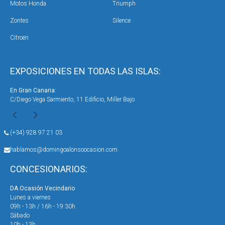
Motos Honda
Triumph
Zontes
Silence
Citroën
EXPOSICIONES EN TODAS LAS ISLAS:
En Gran Canaria:
En 
C/Diego Vega Sarmiento, 11 Edificio, Miller Bajo
Ave
(+34) 928 97 21 03
hablamos@domingoalonsoocasion.com
CONCESIONARIOS:
DA Ocasión Vecindario
DA 
Lunes a viernes
Lun
09h - 13h / 16h - 19:30h
09h
Sábado
Sáb
10h - 13h
10h