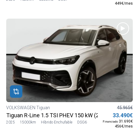
449€/mes
VOLKSWAGEN Tiguan
45.965€
Tiguan R-Line 1.5 TSI PHEV 150 kW (204 CV) DSG6
33.490€
31.690€
Financiado
2025
15000km
Híbrido Enchufable
DSG6
456€/mes