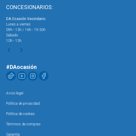
CONCESIONARIOS:
DA Ocasión Vecindario
DA 
Lunes a viernes
Lun
09h - 13h / 16h - 19:30h
09h
Sábado
Sáb
10h - 13h
10h
#DAocasión
Aviso legal
Política de privacidad
Política de cookies
Términos de compras
Garantía