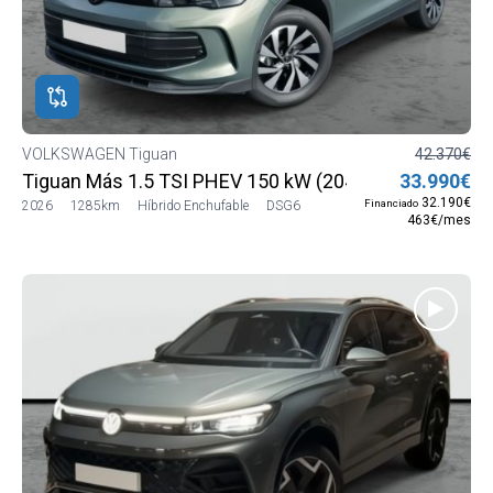
VOLKSWAGEN Tiguan
42.370€
Tiguan Más 1.5 TSI PHEV 150 kW (204 CV) DSG6
33.990€
32.190€
Financiado
2026
1285km
Híbrido Enchufable
DSG6
463€/mes