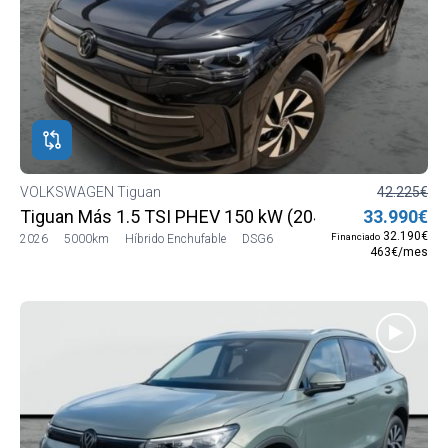
VOLKSWAGEN Tiguan
42.225€
Tiguan Más 1.5 TSI PHEV 150 kW (204 CV) DSG6
33.990€
32.190€
Financiado
2026
5000km
Híbrido Enchufable
DSG6
463€/mes