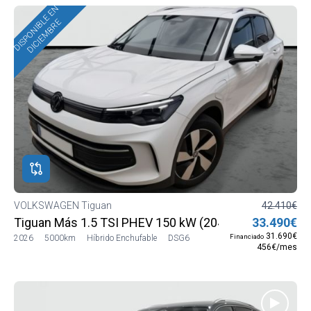
DISPONIBLE EN
DICIEMBRE
VOLKSWAGEN Tiguan
42.410€
Tiguan Más 1.5 TSI PHEV 150 kW (204 CV) DSG6
33.490€
31.690€
Financiado
2026
5000km
Híbrido Enchufable
DSG6
456€/mes