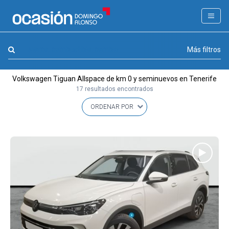
FILTROS
LA GRAN OCASION
Marca, combustible, cambio
Más filtros
Eco Days⚡
Volkswagen Tiguan Allspace de km 0 y seminuevos en Tenerife
APPROVED
17 resultados encontrados
Ocasión
KM 0
Marca
(1)
Modelo
(1)
Combustible y cambio
(0)
Precio y cuota
(0)
Carrocería, año y Kms.
(0)