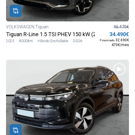
VOLKSWAGEN Tiguan
46.470€
Tiguan R-Line 1.5 TSI PHEV 150 kW (204 CV) DSG6
34.490€
32.690€
Financiado
2025
8000km
Híbrido Enchufable
DSG6
470€/mes