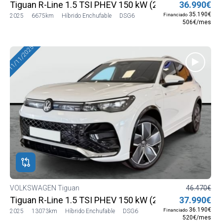
Tiguan R-Line 1.5 TSI PHEV 150 kW (204 CV) DSG6
36.990€
35.190€
Financiado
2025
6675km
Híbrido Enchufable
DSG6
506€/mes
11/11/2025
VOLKSWAGEN Tiguan
46.470€
Tiguan R-Line 1.5 TSI PHEV 150 kW (204 CV) DSG6
37.990€
36.190€
Financiado
2025
13073km
Híbrido Enchufable
DSG6
520€/mes