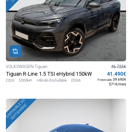
VOLKSWAGEN Tiguan
46.725€
Tiguan R-Line 1.5 TSI eHybrid 150kW (204 CV) DSG6
41.490€
39.690€
Financiado
2026
5000km
Híbrido Enchufable
DSG6
571€/mes
DISPONIBLE EN
SEPTIEMBRE