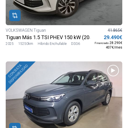
ROS
ADOS
M
VOLKSWAGEN Tiguan
41.865€
Tiguan Más 1.5 TSI PHEV 150 kW (204 CV) DSG6
29.490€
WAGEN
28.290€
Financiado
2025
15250km
Híbrido Enchufable
DSG6
407€/mes
WAGEN
CONSULTA
DISPONIBILIDAD