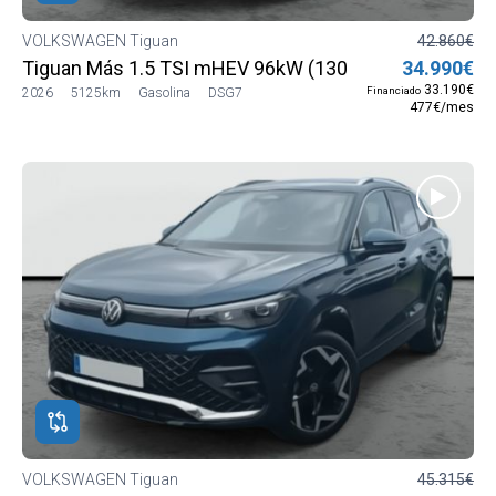
VOLKSWAGEN Tiguan
42.860€
Tiguan Más 1.5 TSI mHEV 96kW (130 CV) DSG7
34.990€
33.190€
Financiado
2026
5125km
Gasolina
DSG7
477€/mes
VOLKSWAGEN Tiguan
45.315€