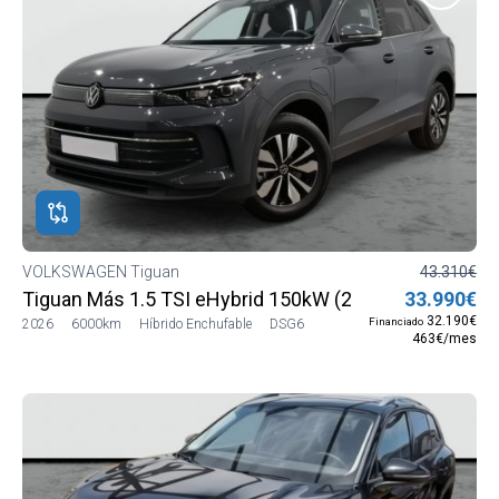
VOLKSWAGEN Tiguan
43.310€
Tiguan Más 1.5 TSI eHybrid 150kW (204 CV) DSG6
33.990€
32.190€
Financiado
2026
6000km
Híbrido Enchufable
DSG6
463€/mes