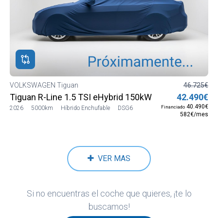
VOLKSWAGEN Tiguan
46.725€
Tiguan R-Line 1.5 TSI eHybrid 150kW (204 CV) DSG6
42.490€
40.490€
Financiado
2026
5000km
Híbrido Enchufable
DSG6
582€/mes
VER MAS
Si no encuentras el coche que quieres, ¡te lo
buscamos!