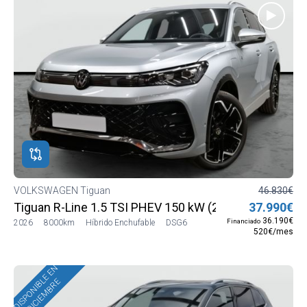
VOLKSWAGEN Tiguan
46.830€
Tiguan R-Line 1.5 TSI PHEV 150 kW (204 CV) DSG6
37.990€
36.190€
Financiado
2026
8000km
Híbrido Enchufable
DSG6
520€/mes
DISPONIBLE EN
DICIEMBRE