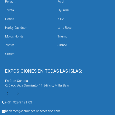
Renault
Ford
Toyota
Hyundai
Honda
KTM
Harley Davidson
Land Rover
Motos Honda
Triumph
Zontes
Silence
Citroën
EXPOSICIONES EN TODAS LAS ISLAS:
En Gran Canaria:
En 
C/Diego Vega Sarmiento, 11 Edificio, Miller Bajo
Ave
(+34) 928 97 21 03
hablamos@domingoalonsoocasion.com