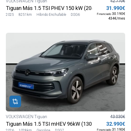
VOLKSWAGEN Tiguan
42.770€
Tiguan Más 1.5 TSI PHEV 150 kW (204 CV) DSG6
31.990€
30.190€
Financiado
2025
8251km
Híbrido Enchufable
DSG6
434€/mes
VOLKSWAGEN Tiguan
43.030€
Tiguan Más 1.5 TSI mHEV 96kW (130 CV) DSG7
32.990€
31.190€
Financiado
2026
1028km
Gasolina
DSG7