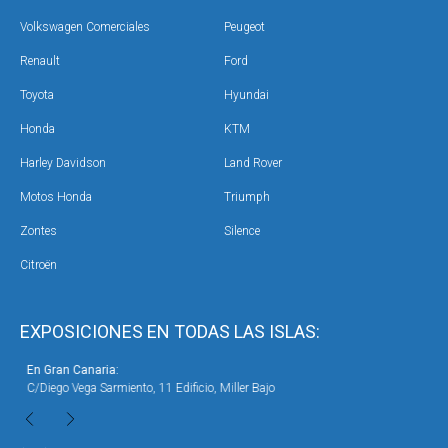
Volkswagen Comerciales
Peugeot
Renault
Ford
Toyota
Hyundai
Honda
KTM
Harley Davidson
Land Rover
Motos Honda
Triumph
Zontes
Silence
Citroën
EXPOSICIONES EN TODAS LAS ISLAS:
En Gran Canaria:
En 
C/Diego Vega Sarmiento, 11 Edificio, Miller Bajo
Ave