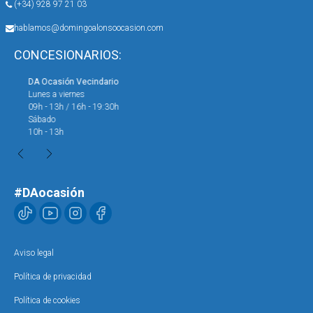
(+34) 928 97 21 03
hablamos@domingoalonsoocasion.com
CONCESIONARIOS:
DA Ocasión Vecindario
DA 
Lunes a viernes
Lun
09h - 13h / 16h - 19:30h
09h
Sábado
Sáb
10h - 13h
10h
#DAocasión
Aviso legal
Política de privacidad
Política de cookies