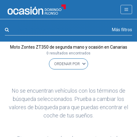
FILTROS
LA GRAN OCASION
Marca, combustible, cambio
Más filtros
Eco Days⚡
Moto Zontes ZT350 de segunda mano y ocasión en Canarias
APPROVED
0 resultados encontrados
Ocasión
KM 0
Marca
(1)
No se encuentran vehículos con los términos de
Modelo
búsqueda seleccionados. Prueba a cambiar los
(0)
valores de búsqueda para que puedas encontrar el
Combustible y cambio
(0)
coche de tus sueños.
Precio y cuota
(0)
Carrocería, año y Kms.
(0)