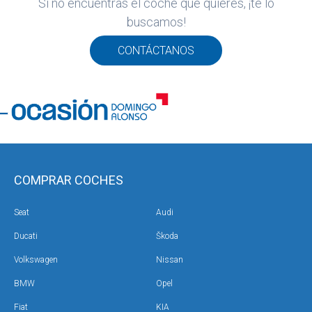
Si no encuentras el coche que quieres, ¡te lo
ROS
buscamos!
ADOS
ión
CONTÁCTANOS
TES
COMPRAR COCHES
Seat
Audi
Ducati
Škoda
Volkswagen
Nissan
BMW
Opel
Fiat
KIA