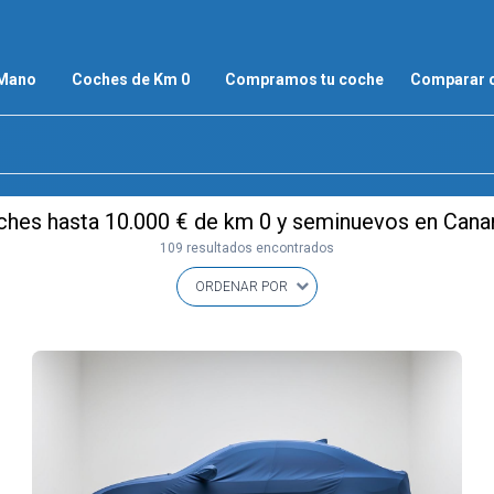
 Mano
Coches de Km 0
Compramos tu coche
Comparar 
hes hasta 10.000 € de km 0 y seminuevos en Cana
109 resultados encontrados