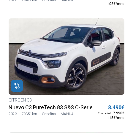
108€/mes
CITROËN C3
Nuevo C3 PureTech 83 S&S C-Series
8.490€
7.990€
Financiado
2023
73851km
Gasolina
MANUAL
115€/mes