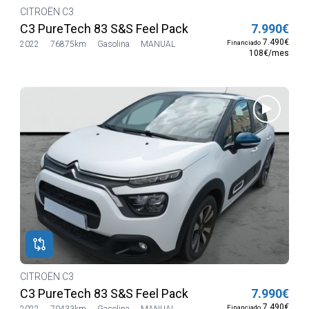
CITROËN C3
C3 PureTech 83 S&S Feel Pack
7.990€
7.490€
Financiado
2022
76875km
Gasolina
MANUAL
108€/mes
CITROËN C3
C3 PureTech 83 S&S Feel Pack
7.990€
7.490€
Financiado
2022
70433km
Gasolina
MANUAL