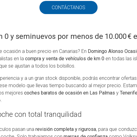
CONTÁCTANOS
 0 y seminuevos por menos de 10.000 € e
 ocasión a buen precio en Canarias? En
Domingo Alonso Ocasi
listas en la
compra y venta de vehículos de km 0
en todas las is
que se ajustan a todos los bolsillos.
periencia y a un gran stock disponible, podrás encontrar ofert
ese modelo que llevas tiempo buscando al mejor precio. Esta
los mejores
coches baratos de ocasión en Las Palmas
y
Tenerif
.
che con total tranquilidad
ículos pasan una
revisión completa y rigurosa
, para que conduzc
o coche. Solo trabajamos con
marcas de confianza
como Volkswa