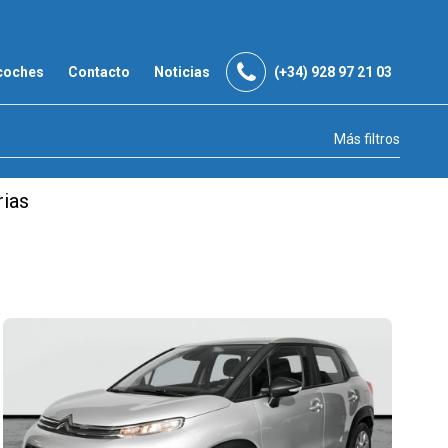
coches
Contacto
Noticias
(+34) 928 97 21 03
Más filtros
rias