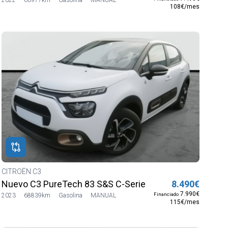
108€/mes
CITROËN C3
Nuevo C3 PureTech 83 S&S C-Series
8.490€
7.990€
Financiado
2023
68839km
Gasolina
MANUAL
115€/mes