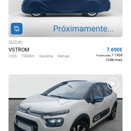
SUZUKI
VSTROM
7.690€
7.190€
Financiado
2026
7000km
Gasolina
Manual
104€/mes