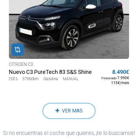
CITROËN C3
Nuevo C3 PureTech 83 S&S Shine
8.490€
7.990€
Financiado
2023
57960km
Gasolina
MANUAL
115€/mes
VER MAS
Si no encuentras el coche que quieres, ¡te lo buscamos!