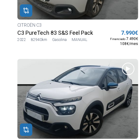
V
rio
acto
CITROËN C3
C3 PureTech 83 S&S Feel Pack
7.990€
neta
7.490€
Financiado
2022
82940km
Gasolina
MANUAL
108€/mes