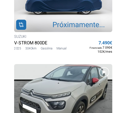
ROS
ADOS
io:
00€
SUZUKI
V-STROM 800DE
7.490€
zas
7.090€
Financiado
2025
3040km
Gasolina
Manual
102€/mes
zas
ina
liar
pé
lumen