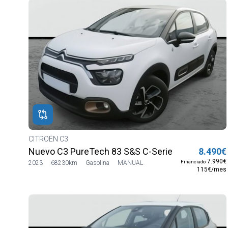
CITROËN C3
Nuevo C3 PureTech 83 S&S C-Series
8.490€
7.990€
Financiado
2023
68230km
Gasolina
MANUAL
115€/mes