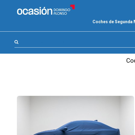
FILTROS
Coches de Segunda
LA GRAN OCASION
Eco Days⚡
Marca, combustible, cambio
APPROVED
Coc
Ocasión
KM 0
Marca
(0)
Modelo
(0)
Combustible y cambio
(0)
Precio y cuota
(1)
Carrocería, año y Kms.
(10)