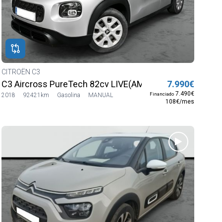
CITROËN C3
C3 Aircross PureTech 82cv LIVE(AM20)
7.990€
7.490€
Financiado
2018
92421km
Gasolina
MANUAL
108€/mes