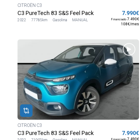
CITROËN C3
C3 PureTech 83 S&S Feel Pack
7.990€
7.490€
Financiado
2022
77785km
Gasolina
MANUAL
108€/mes
CITROËN C3
C3 PureTech 83 S&S Feel Pack
7.990€
7.490€
Financiado
2022
71902km
Gasolina
MANUAL