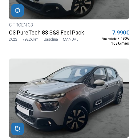
CITROËN C3
C3 PureTech 83 S&S Feel Pack
7.990€
7.490€
Financiado
2022
79226km
Gasolina
MANUAL
108€/mes