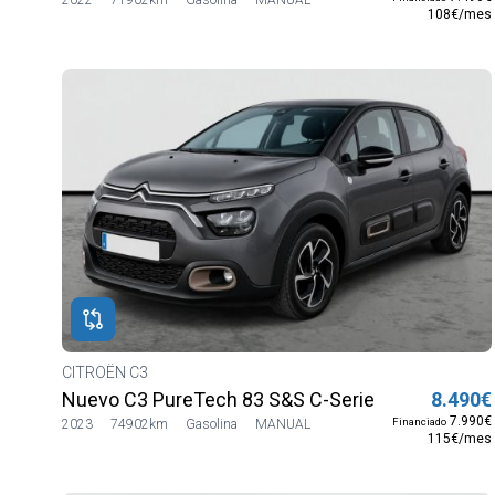
108€/mes
CITROËN C3
Nuevo C3 PureTech 83 S&S C-Series
8.490€
7.990€
Financiado
2023
74902km
Gasolina
MANUAL
115€/mes