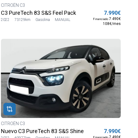
CITROËN C3
C3 PureTech 83 S&S Feel Pack
7.990€
7.490€
Financiado
2022
73129km
Gasolina
MANUAL
108€/mes
CITROËN C3
Nuevo C3 PureTech 83 S&S Shine
7.990€
7.490€
Financiado
2022
60977km
Gasolina
MANUAL