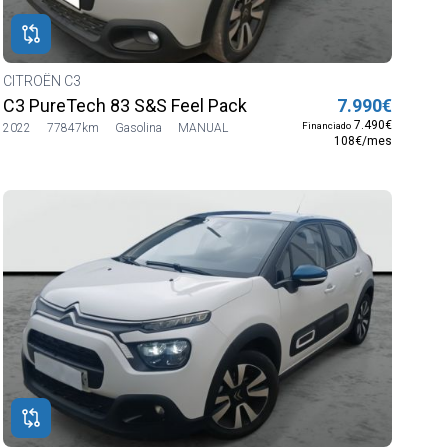
CITROËN C3
C3 PureTech 83 S&S Feel Pack
7.990€
7.490€
Financiado
2022
77847km
Gasolina
MANUAL
108€/mes