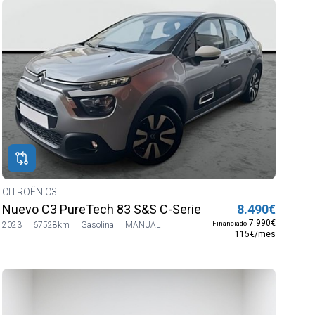
CITROËN C3
Nuevo C3 PureTech 83 S&S C-Series
8.490€
7.990€
Financiado
2023
67528km
Gasolina
MANUAL
115€/mes