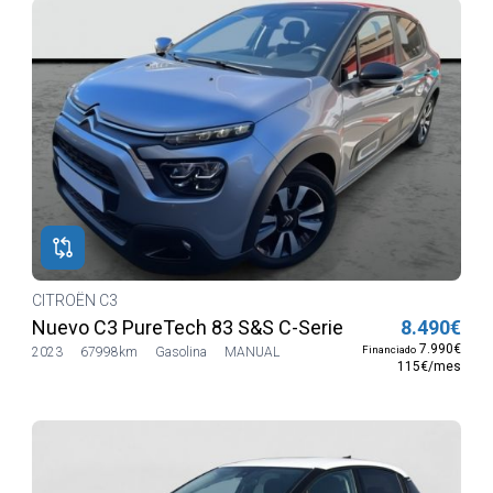
CITROËN C3
Nuevo C3 PureTech 83 S&S C-Series
8.490€
7.990€
Financiado
2023
67998km
Gasolina
MANUAL
115€/mes