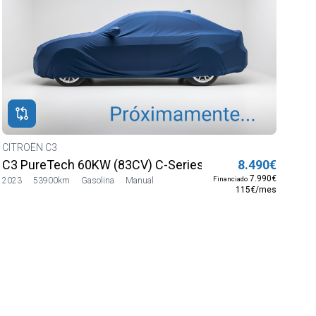
CITROËN C3
C3 PureTech 60KW (83CV) C-Series
8.490€
7.990€
Financiado
2023
53900km
Gasolina
Manual
115€/mes