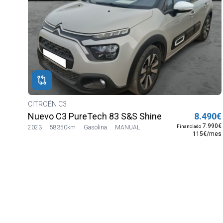
CITROËN C3
Nuevo C3 PureTech 83 S&S Shine
8.490€
7.990€
Financiado
2023
58350km
Gasolina
MANUAL
115€/mes