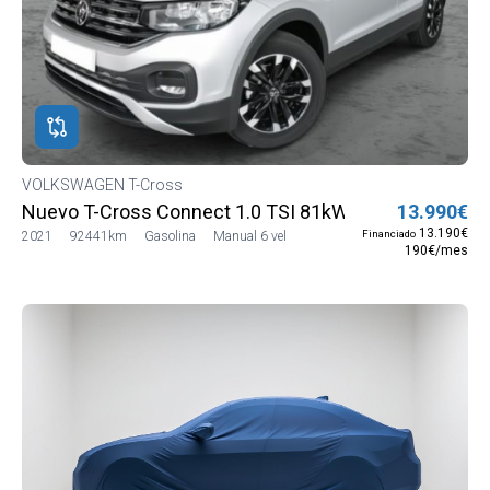
VOLKSWAGEN T-Cross
Nuevo T-Cross Connect 1.0 TSI 81kW (110CV) 6G (C
13.990€
13.190€
Financiado
2021
92441km
Gasolina
Manual 6 vel
190€/mes