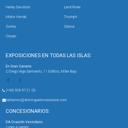
Harley Davidson
Land Rover
Motos Honda
Triumph
Zontes
Silence
Citroën
EXPOSICIONES EN TODAS LAS ISLAS:
En Gran Canaria:
En 
C/Diego Vega Sarmiento, 11 Edificio, Miller Bajo
Ave
(+34) 928 97 21 03
hablamos@domingoalonsoocasion.com
CONCESIONARIOS:
DA Ocasión Vecindario
DA 
Lunes a viernes
Lun