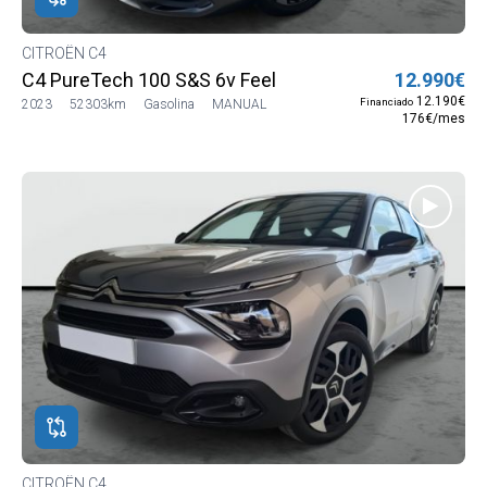
CITROËN C4
C4 PureTech 100 S&S 6v Feel
12.990€
12.190€
Financiado
2023
52303km
Gasolina
MANUAL
176€/mes
CITROËN C4