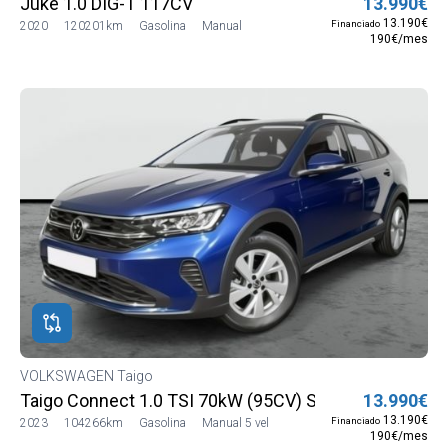
Juke 1.0 DIG-T 117CV
13.990€
13.190€
Financiado
2020
120201km
Gasolina
Manual
190€/mes
VOLKSWAGEN Taigo
Taigo Connect 1.0 TSI 70kW (95CV) SG5 (CS13MV22)
13.990€
13.190€
Financiado
2023
104266km
Gasolina
Manual 5 vel
190€/mes