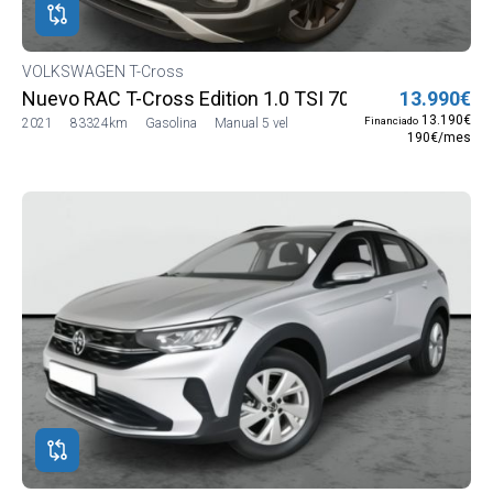
VOLKSWAGEN T-Cross
Nuevo RAC T-Cross Edition 1.0 TSI 70kW (95CV) 5G (
13.990€
13.190€
Financiado
2021
83324km
Gasolina
Manual 5 vel
190€/mes