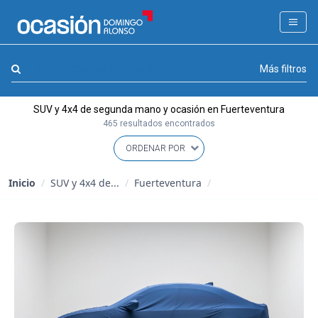
FILTROS
LA GRAN OCASION
Marca, combustible, cambio
Más filtros
Eco Days⚡
SUV y 4x4 de segunda mano y ocasión en Fuerteventura
APPROVED
465 resultados encontrados
Ocasión
KM 0
Inicio
/
SUV y 4x4 de...
/
Fuerteventura
/
Marca
(0)
Modelo
(0)
Combustible y cambio
(0)
Precio y cuota
(0)
Carrocería, año y Kms.
(1)