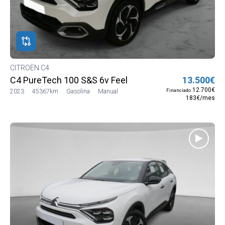
CITROËN C4
C4 PureTech 100 S&S 6v Feel
13.500€
12.700€
Financiado
2023
45367km
Gasolina
Manual
183€/mes