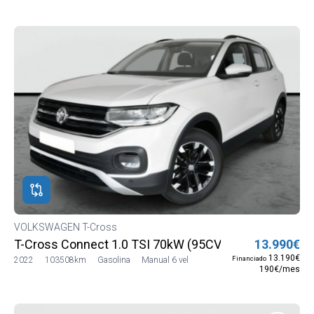
VOLKSWAGEN T-Cross
T-Cross Connect 1.0 TSI 70kW (95CV) SG5 (C113LV12
13.990€
13.190€
Financiado
2022
103508km
Gasolina
Manual 6 vel
190€/mes