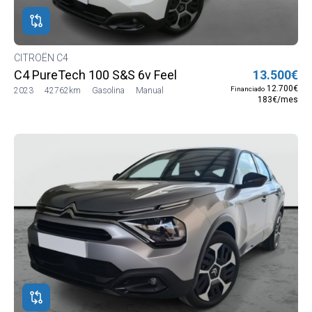
CITROËN C4
C4 PureTech 100 S&S 6v Feel
13.500€
12.700€
Financiado
2023
42762km
Gasolina
Manual
183€/mes