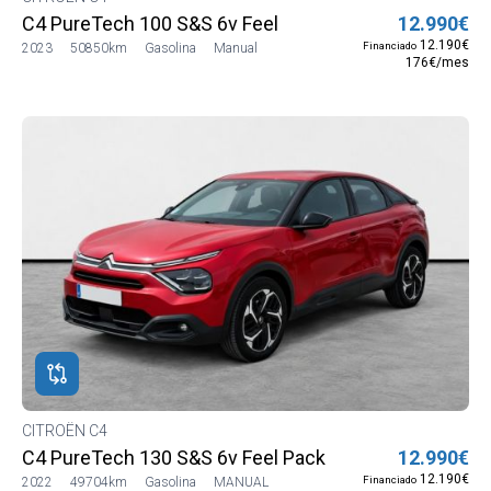
C4 PureTech 100 S&S 6v Feel
12.990€
12.190€
Financiado
2023
50850km
Gasolina
Manual
176€/mes
CITROËN C4
C4 PureTech 130 S&S 6v Feel Pack
12.990€
12.190€
Financiado
2022
49704km
Gasolina
MANUAL