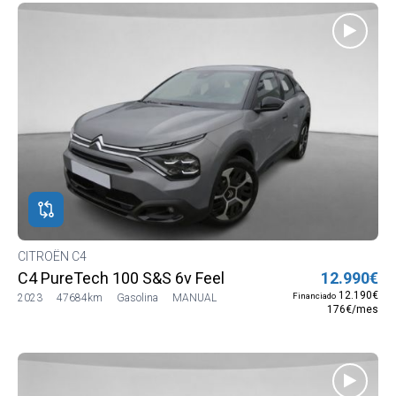
CITROËN C4
C4 PureTech 100 S&S 6v Feel
12.990€
12.190€
Financiado
2023
47684km
Gasolina
MANUAL
176€/mes