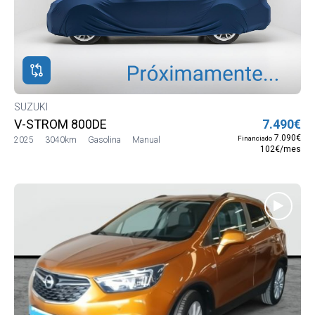
ROS
ADOS
ión
V
SUZUKI
V-STROM 800DE
7.490€
7.090€
Financiado
2025
3040km
Gasolina
Manual
102€/mes