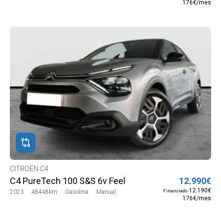
176€/mes
CITROËN C4
C4 PureTech 100 S&S 6v Feel
12.990€
12.190€
Financiado
2023
48448km
Gasolina
Manual
176€/mes