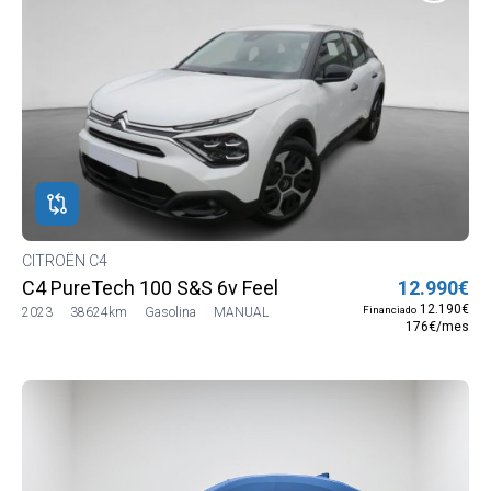
CITROËN C4
C4 PureTech 100 S&S 6v Feel
12.990€
12.190€
Financiado
2023
38624km
Gasolina
MANUAL
176€/mes