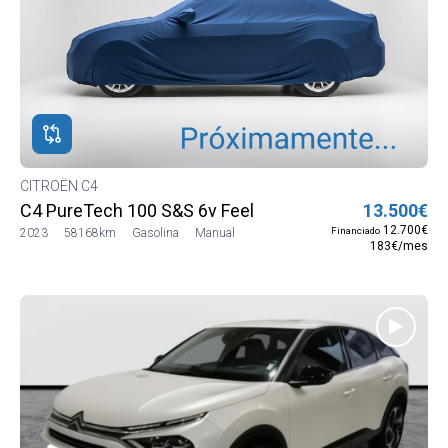
CITROËN C4
C4 PureTech 100 S&S 6v Feel
13.500€
12.700€
Financiado
2023
58168km
Gasolina
Manual
183€/mes