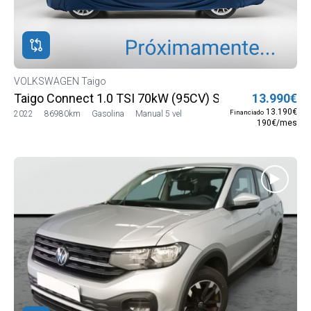
VOLKSWAGEN Taigo
Taigo Connect 1.0 TSI 70kW (95CV) SG5 (CS13MV12)
13.990€
13.190€
Financiado
2022
86980km
Gasolina
Manual 5 vel
190€/mes