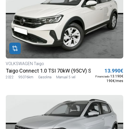
VOLKSWAGEN Taigo
Taigo Connect 1.0 TSI 70kW (95CV) SG5 (CS13MV12)
13.990€
13.190€
Financiado
2022
95076km
Gasolina
Manual 5 vel
190€/mes