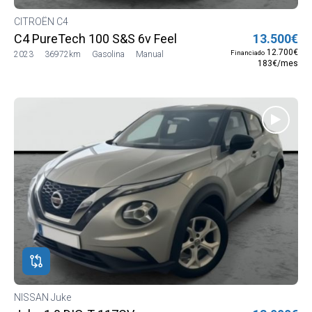
CITROËN C4
C4 PureTech 100 S&S 6v Feel
13.500€
12.700€
Financiado
2023
36972km
Gasolina
Manual
183€/mes
NISSAN Juke