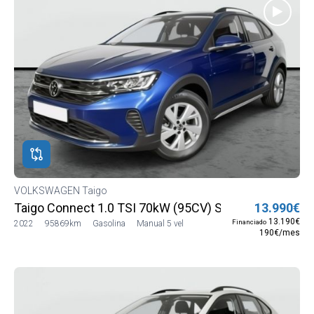
VOLKSWAGEN Taigo
Taigo Connect 1.0 TSI 70kW (95CV) SG5 (CS13MV12)
13.990€
13.190€
Financiado
2022
95869km
Gasolina
Manual 5 vel
190€/mes