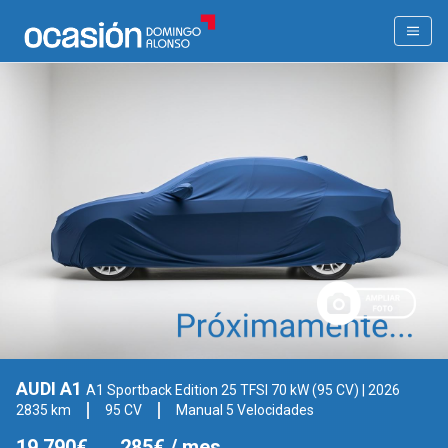
AUDI A1
A1 Sportback Edition 25 TFSI 70 kW (95 CV)
| 2026
2835 km
95 CV
Manual 5 Velocidades
19.790€
285€
/ mes