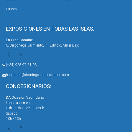
Citroën
EXPOSICIONES EN TODAS LAS ISLAS:
En Gran Canaria:
En 
C/Diego Vega Sarmiento, 11 Edificio, Miller Bajo
Ave
(+34) 928 97 21 03
hablamos@domingoalonsoocasion.com
CONCESIONARIOS:
DA Ocasión Vecindario
DA 
Lunes a viernes
Lun
09h - 13h / 16h - 19:30h
09h
Sábado
Sáb
10h - 13h
10h