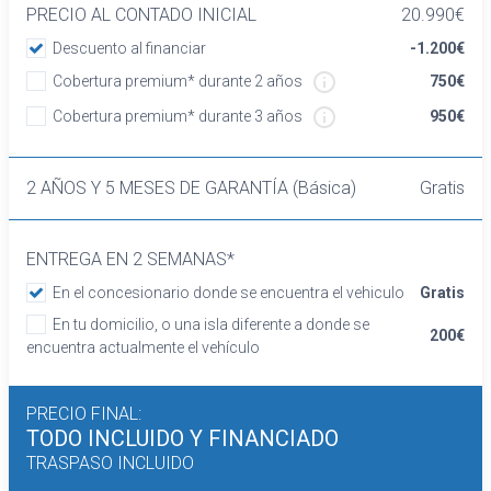
Asientos traseros de tres plazas de tipo
PRECIO AL CONTADO INICIAL
20.990€
banco de orientación delantera con respaldo
Descuento al financiar
-1.200€
abatible asimétrico
Cobertura premium* durante 2 años
750€
Volante revestido de cuero
Cierre centralizado con mando a distancia
Cobertura premium* durante 3 años
950€
Retrovisor interior/cámara
Confort
2 AÑOS Y 5 MESES DE GARANTÍA (Básica)
Gratis
Limitador de velocidad
Elevalunas eléctricos delanteros y traseros
Dirección asistida
ENTREGA EN 2 SEMANAS*
Sistema de ventilación
En el concesionario donde se encuentra el vehiculo
Gratis
Aire acondicionado
Equipo de audio
En tu domicilio, o una isla diferente a donde se
200€
encuentra actualmente el vehículo
Regulación de los faros con sensor de
oscuridad
Sistema de distancia de aparcamiento
PRECIO FINAL:
traseros con sensor
TODO INCLUIDO
Y FINANCIADO
Seguridad
TRASPASO INCLUIDO
Airbag lateral de cortina delantero y trasero