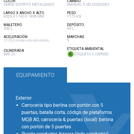
:
:
COLOR
CAMBIO
VERDE DISTRITO METALIZADO
MANUAL 5 VELOCIDADES
:
:
LARGO X ANCHO X ALTO
PESO
4029 X 1740 X 1409 MM
1175 KG.
:
:
MALETERO
DEPÓSITO
335 L
40 L
:
:
ACELERACIÓN
MARCHAS
11.0
5
(0-100 KM/H EN SEGUNDOS)
:
ETIQUETA AMBIENTAL
:
CILINDRADA
999 CC
ETIQUETA C (VERDE)
EQUIPAMIENTO
Exterior
Carrocería tipo berlina con portón con 5
puertas, batalla corta, código de plataforma:
MQB A0, carrocería & puertas (local): berlina
con portón de 5 puertas
Puerta conductor, trasera (lado conductor),