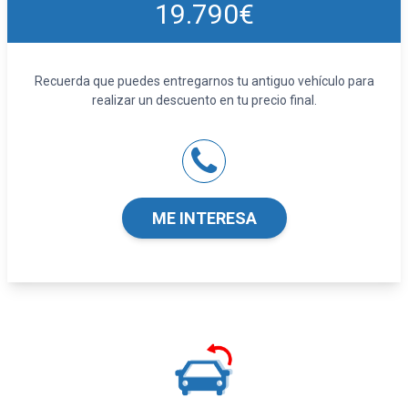
19.790€
Airbag frontal del conductor y acompañante
Airbags laterales delanteros
Reposacabezas en asientos delanteros, tres
reposacabezas en asientos traseros
Recuerda que puedes entregarnos tu antiguo vehículo para
Limpiaparabrisas delantero con sensor de
realizar un descuento en tu precio final.
lluvia
Indicador de baja presión de los neumáticos
Equipamiento orientativo basado en el
modelo. Para detalle, dirigirse a
ME INTERESA
concesionario.