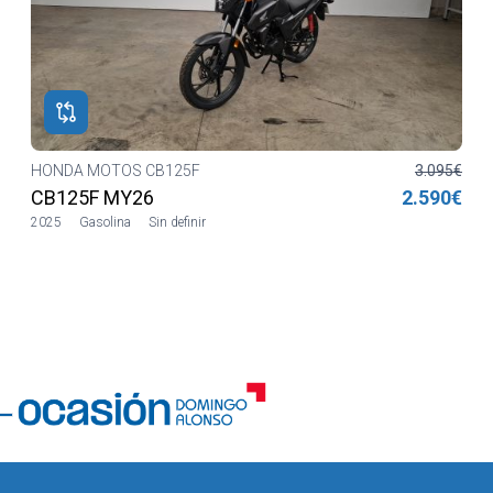
HONDA MOTOS CB125F
3.095€
CB125F MY26
2.590€
2025
Gasolina
Sin definir