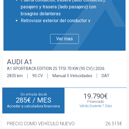
pasajero y trasera (lado pasajero) con
bisagras delanteras
Retrovisor exterior del conductor y
acompañante con ajuste eléctrico
Llantas delanteras y traseras en acero de 15
Ver mas
pulgadas de diámetro y 5,5 pulgadas de ancho
38,1 y 14,0
Faros con lente de superficie compleja,
AUDI A1
bombilla halógena y luz larga con bombilla
A1 SPORTBACK EDITION 25 TFSI 70 KW (95 CV) | 2026
halógena
Pintura solida
2835 km
95 CV
Manual 5 Velocidades
DAT
Interior
Cinco plazas ( 2+3 )
19.790€
Sin entrada desde
Asientos de tela (material principal) y de tela
285€
/ MES
Financiado
(material secundario)
Válido Durante 7 Días
Acceder a calculadora financiera
Asiento delantero del conductor individual y
ajuste manual en altura, asiento delantero del
PRECIO COMO VEHÍCULO NUEVO
26.515€
acompañante individual