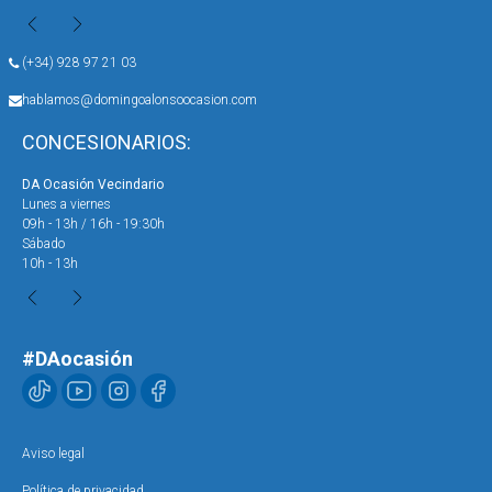
(+34) 928 97 21 03
hablamos@domingoalonsoocasion.com
CONCESIONARIOS:
DA Ocasión Vecindario
DA 
Lunes a viernes
Lun
09h - 13h / 16h - 19:30h
09h
Sábado
Sáb
10h - 13h
10h
#DAocasión
Aviso legal
Política de privacidad