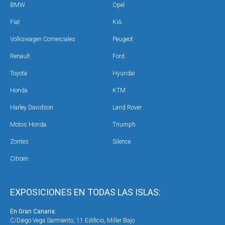
BMW
Opel
Fiat
KIA
Volkswagen Comerciales
Peugeot
Renault
Ford
Toyota
Hyundai
Honda
KTM
Harley Davidson
Land Rover
Motos Honda
Triumph
Zontes
Silence
Citroën
EXPOSICIONES EN TODAS LAS ISLAS:
En Gran Canaria:
En 
C/Diego Vega Sarmiento, 11 Edificio, Miller Bajo
Ave