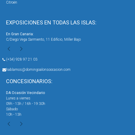
Citroën
EXPOSICIONES EN TODAS LAS ISLAS:
En Gran Canaria:
En 
C/Diego Vega Sarmiento, 11 Edificio, Miller Bajo
Ave
(+34) 928 97 21 03
hablamos@domingoalonsoocasion.com
CONCESIONARIOS:
DA Ocasión Vecindario
DA 
Lunes a viernes
Lun
09h - 13h / 16h - 19:30h
09h
Sábado
Sáb
10h - 13h
10h