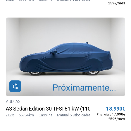
259€/mes
AUDI A3
A3 Sedán Edition 30 TFSI 81 kW (110 CV)
18.990€
17.990€
Financiado
2023
65784km
Gasolina
Manual 6 Velocidades
259€/mes