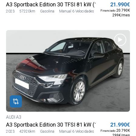
A3 Sportback Edition 30 TFSI 81 kW (110 CV)
21.990€
20.790€
Financiado
2023
57220km
Gasolina
Manual 6 Velocidades
299€/mes
AUDI A3
A3 Sportback Edition 30 TFSI 81 kW (110 CV)
21.990€
20.790€
Financiado
2023
42926km
Gasolina
Manual 6 Velocidades
299€/mes