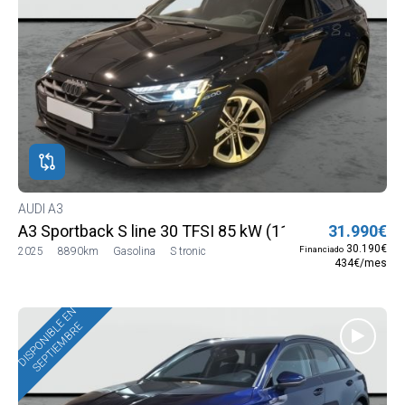
AUDI A3
A3 Sportback S line 30 TFSI 85 kW (116 CV) S troni
31.990€
30.190€
Financiado
2025
8890km
Gasolina
S tronic
434€/mes
DISPONIBLE EN
SEPTIEMBRE