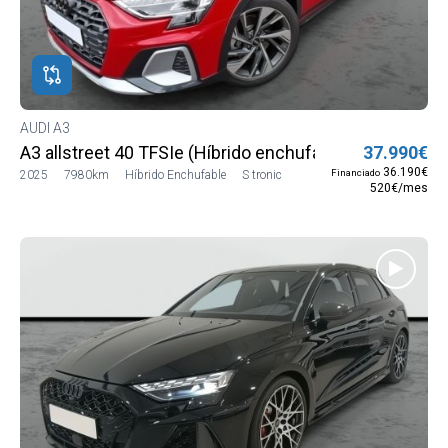
AUDI A3
A3 allstreet 40 TFSIe (Híbrido enchufable) 150 kW (20
37.990€
36.190€
Financiado
2025
7980km
Híbrido Enchufable
S tronic
520€/mes