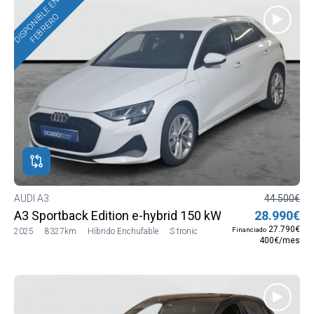
DISPONIBLE EN
FEBRERO
AUDI A3
44.500€
A3 Sportback Edition e-hybrid 150 kW (204 CV) S troni
28.990€
27.790€
Financiado
2025
8327km
Híbrido Enchufable
S tronic
400€/mes