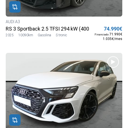
AUDI A3
RS 3 Sportback 2.5 TFSI 294 kW (400 CV) S tronic quat
74.990€
71.990€
Financiado
2025
10090km
Gasolina
S tronic
1.035€/mes