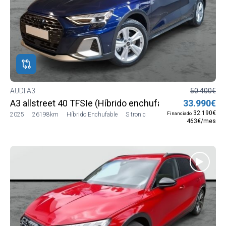
AUDI A3
50.400€
A3 allstreet 40 TFSIe (Híbrido enchufable) 150 kW (20
33.990€
32.190€
Financiado
2025
26198km
Híbrido Enchufable
S tronic
463€/mes