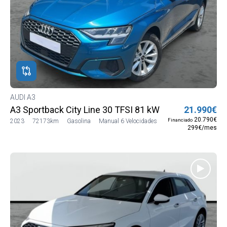
AUDI A3
A3 Sportback City Line 30 TFSI 81 kW (110 CV)
21.990€
20.790€
Financiado
2023
72173km
Gasolina
Manual 6 Velocidades
299€/mes