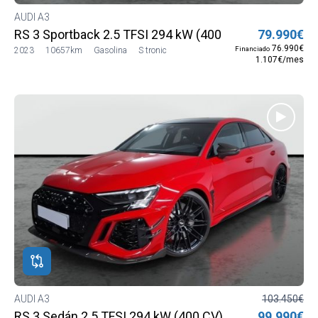
AUDI A3
RS 3 Sportback 2.5 TFSI 294 kW (400 CV) S tronic quat
79.990€
76.990€
Financiado
2023
10657km
Gasolina
S tronic
1.107€/mes
AUDI A3
103.450€
RS 3 Sedán 2.5 TFSI 294 kW (400 CV) S tronic quattro
99.990€