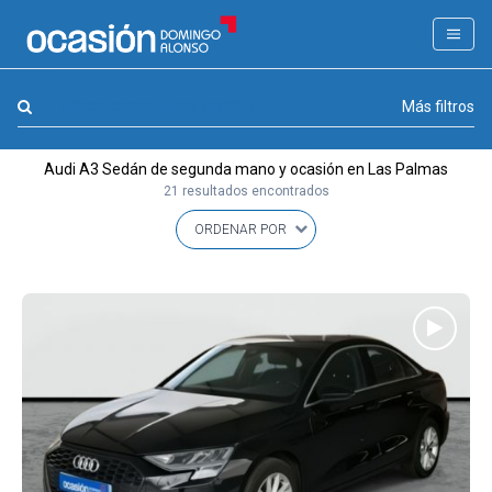
FILTROS
LA GRAN OCASION
Marca, combustible, cambio
Más filtros
Eco Days⚡
Audi A3 Sedán de segunda mano y ocasión en Las Palmas
APPROVED
21 resultados encontrados
Ocasión
KM 0
Marca
(1)
Modelo
(1)
Combustible y cambio
(0)
Precio y cuota
(0)
Carrocería, año y Kms.
(0)