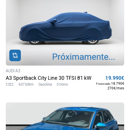
AUDI A3
A3 Sportback City Line 30 TFSI 81 kW (110 CV) S troni
19.990€
18.790€
Financiado
2022
63730km
Gasolina
S tronic
270€/mes