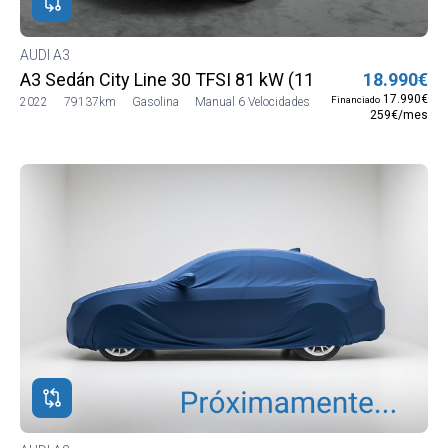
AUDI A3
A3 Sedán City Line 30 TFSI 81 kW (110 CV)
18.990€
17.990€
Financiado
2022
79137km
Gasolina
Manual 6 Velocidades
259€/mes