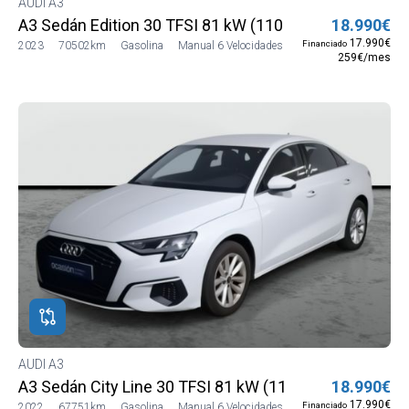
AUDI A3
A3 Sedán Edition 30 TFSI 81 kW (110 CV)
18.990€
17.990€
Financiado
2023
70502km
Gasolina
Manual 6 Velocidades
259€/mes
AUDI A3
A3 Sedán City Line 30 TFSI 81 kW (110 CV)
18.990€
17.990€
Financiado
2022
67751km
Gasolina
Manual 6 Velocidades