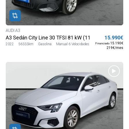
ROS
ADOS
ión
AUDI A3
DI
A3 Sedán City Line 30 TFSI 81 kW (110 CV)
15.990€
DI
15.190€
Financiado
2022
56333km
Gasolina
Manual 6 Velocidades
219€/mes