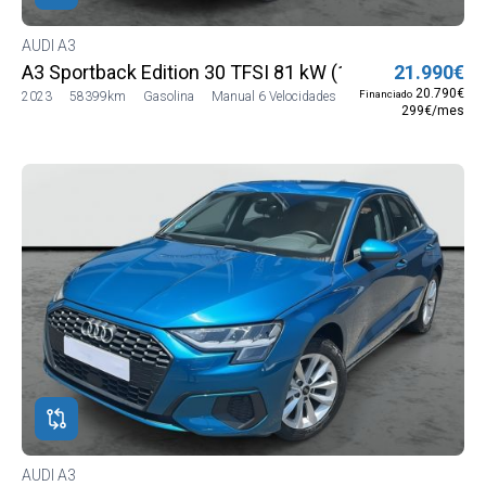
AUDI A3
A3 Sportback Edition 30 TFSI 81 kW (110 CV)
21.990€
20.790€
Financiado
2023
58399km
Gasolina
Manual 6 Velocidades
299€/mes
AUDI A3