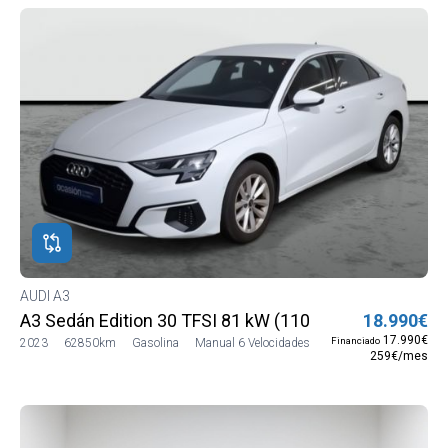
AUDI A3
A3 Sedán Edition 30 TFSI 81 kW (110 CV)
18.990€
17.990€
Financiado
2023
62850km
Gasolina
Manual 6 Velocidades
259€/mes