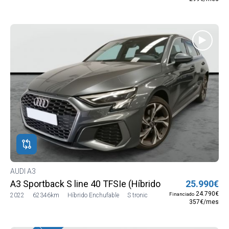
AUDI A3
A3 Sportback S line 40 TFSIe (Híbrido enchufable) 150
25.990€
24.790€
Financiado
2022
62346km
Híbrido Enchufable
S tronic
357€/mes