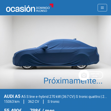
AUDI A5
A5 S line e-hybrid 270 kW (367 CV) S tronic quattro
| 2025
15063 km
362 CV
S tronic
55.490€
798€
/ mes