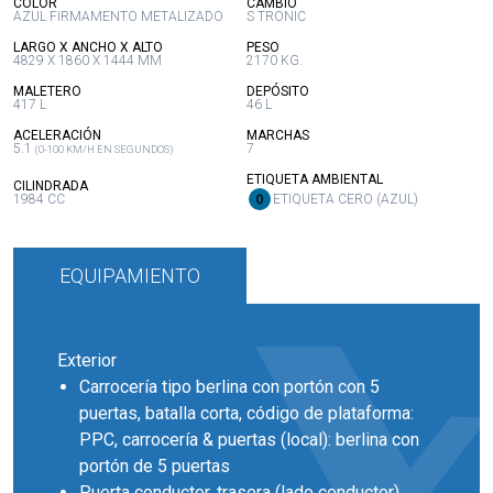
:
:
COLOR
CAMBIO
AZUL FIRMAMENTO METALIZADO
S TRONIC
:
:
LARGO X ANCHO X ALTO
PESO
4829 X 1860 X 1444 MM
2170 KG.
:
:
MALETERO
DEPÓSITO
417 L
46 L
:
:
ACELERACIÓN
MARCHAS
5.1
7
(0-100 KM/H EN SEGUNDOS)
:
ETIQUETA AMBIENTAL
:
CILINDRADA
1984 CC
ETIQUETA CERO (AZUL)
EQUIPAMIENTO
Exterior
Carrocería tipo berlina con portón con 5
puertas, batalla corta, código de plataforma:
PPC, carrocería & puertas (local): berlina con
portón de 5 puertas
Puerta conductor, trasera (lado conductor),