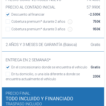
altura y manual de dos direcciones
PRECIO AL CONTADO INICIAL
57.990€
Asientos traseros de tres plazas de tipo
banco de orientación delantera con respaldo
Descuento al financiar
-2.500€
abatible 40/20/40
Cobertura premium* durante 2 años
750€
Volante revestido de cuero
Cobertura premium* durante 3 años
950€
Cierre centralizado con apertura por
tarjeta/llave inteligente
Retrovisor interior/cámara con oscurecimiento
2 AÑOS Y 3 MESES DE GARANTÍA (Básica)
Gratis
progresivo automático
Confort
Limitador de velocidad
ENTREGA EN 2 SEMANAS*
Elevalunas eléctricos delanteros y traseros
En el concesionario donde se encuentra el vehiculo
Gratis
Dirección asistida
En tu domicilio, o una isla diferente a donde se
Sistema de ventilación
200€
encuentra actualmente el vehículo
Aire acondicionado trizona de automático
Equipo de audio
Regulación de los faros con sensor de
PRECIO FINAL:
TODO INCLUIDO
Y FINANCIADO
oscuridad
TRASPASO INCLUIDO
Control de crucero con control de crucero