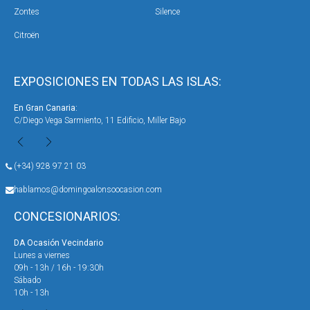
Zontes
Silence
Citroën
EXPOSICIONES EN TODAS LAS ISLAS:
En Gran Canaria:
En 
C/Diego Vega Sarmiento, 11 Edificio, Miller Bajo
Ave
(+34) 928 97 21 03
hablamos@domingoalonsoocasion.com
CONCESIONARIOS:
DA Ocasión Vecindario
DA 
Lunes a viernes
Lun
09h - 13h / 16h - 19:30h
09h
Sábado
Sáb
10h - 13h
10h