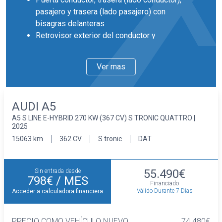
pasajero y trasera (lado pasajero) con
bisagras delanteras
Retrovisor exterior del conductor y
acompañante con ajuste eléctrico
desempañable
Ver mas
Retrovisores plegables
Llantas delanteras y traseras en aluminio de
19 pulgadas de diámetro y 8,0 pulgadas de
AUDI A5
ancho 48,3, 20,3 y 45T
A5 S LINE E-HYBRID 270 KW (367 CV) S TRONIC QUATTRO |
Faros con lente elipsoidal, bombilla LED y luz
2025
larga con bombilla LED
15063 km
362 CV
S tronic
DAT
Pintura solida
Interior
Cinco plazas ( 2+3 )
55.490€
Sin entrada desde
Asientos de tela (material principal) y de tela
798€
/ MES
Financiado
(material secundario)
Válido Durante 7 Días
Acceder a calculadora financiera
Asiento delantero del conductor y
acompañante deportivo, ajuste manual en
PRECIO COMO VEHÍCULO NUEVO
74.480€