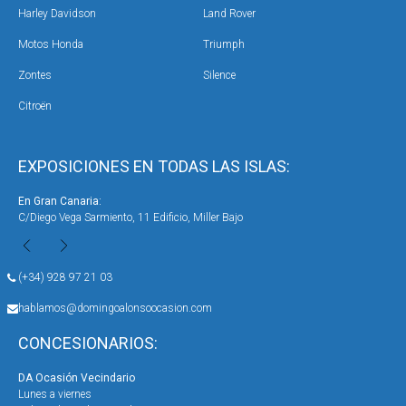
Harley Davidson
Land Rover
Motos Honda
Triumph
Zontes
Silence
Citroën
EXPOSICIONES EN TODAS LAS ISLAS:
En Gran Canaria:
En 
C/Diego Vega Sarmiento, 11 Edificio, Miller Bajo
Ave
(+34) 928 97 21 03
hablamos@domingoalonsoocasion.com
CONCESIONARIOS:
DA Ocasión Vecindario
DA 
Lunes a viernes
Lun