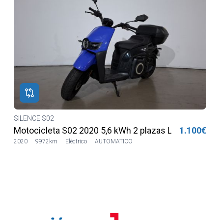
SILENCE S02
€
Motocicleta S02 2020 5,6 kWh 2 plazas Lilia LVSH
1.100€
2020
9972km
Eléctrico
AUTOMATICO