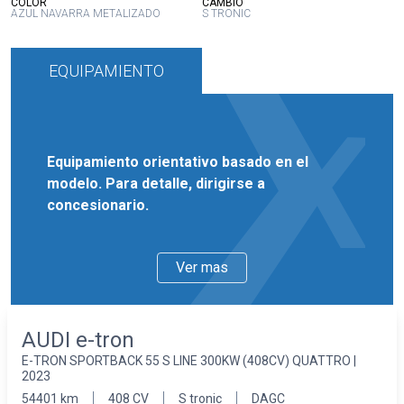
:
:
COLOR
CAMBIO
AZUL NAVARRA METALIZADO
S TRONIC
EQUIPAMIENTO
Equipamiento orientativo basado en el
modelo. Para detalle, dirigirse a
concesionario.
Ver mas
AUDI e-tron
E-TRON SPORTBACK 55 S LINE 300KW (408CV) QUATTRO |
2023
54401 km
408 CV
S tronic
DAGC