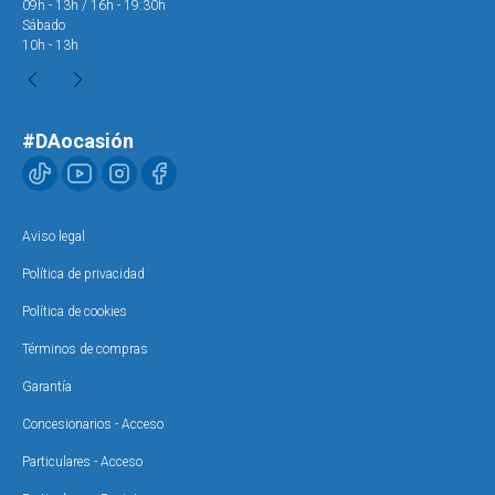
09h - 13h / 16h - 19:30h
09h
Sábado
Sáb
10h - 13h
10h
#DAocasión
Aviso legal
Política de privacidad
Política de cookies
Términos de compras
Garantía
Concesionarios - Acceso
Particulares - Acceso